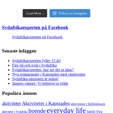
Load More...
Follow on Instagram
Sydafrikaexperten på Facebook
Sydafrikaexperten på Facebook
Senaste inläggen
Sydafrikaexperten fyller 15 år!
Fira jul och nyår i Sydafrika
Sydafrikaexperten- hur ser det ut idag?
Nya restauranger i Kapstaden med omgivning
Sydafrika-säsongen är igång!
Jaspers vänner- Vi behöver er hjälp
Populära ämnen
aktiviteter
Aktiviteter i Kapstaden
aktiviteter i Stellenbosch
everyday life
boende
familj
flyg
aktiviteter i Sydafrika