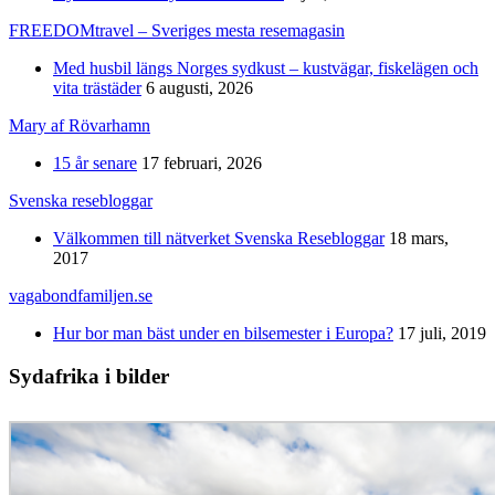
FREEDOMtravel – Sveriges mesta resemagasin
Med husbil längs Norges sydkust – kustvägar, fiskelägen och
vita trästäder
6 augusti, 2026
Mary af Rövarhamn
15 år senare
17 februari, 2026
Svenska resebloggar
Välkommen till nätverket Svenska Resebloggar
18 mars,
2017
vagabondfamiljen.se
Hur bor man bäst under en bilsemester i Europa?
17 juli, 2019
Sydafrika i bilder