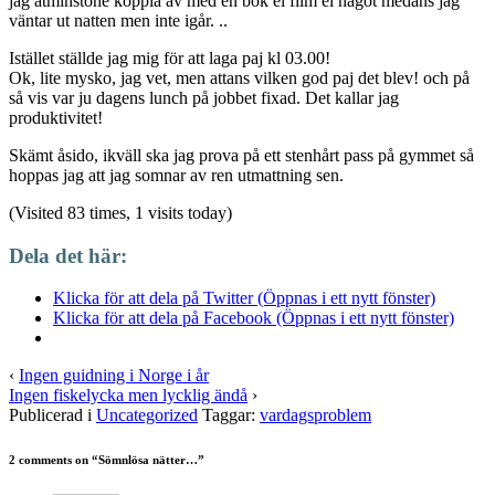
jag åtminstone koppla av med en bok el film el något medans jag
väntar ut natten men inte igår. ..
Istället ställde jag mig för att laga paj kl 03.00!
Ok, lite mysko, jag vet, men attans vilken god paj det blev! och på
så vis var ju dagens lunch på jobbet fixad. Det kallar jag
produktivitet!
Skämt åsido, ikväll ska jag prova på ett stenhårt pass på gymmet så
hoppas jag att jag somnar av ren utmattning sen.
(Visited 83 times, 1 visits today)
Dela det här:
Klicka för att dela på Twitter (Öppnas i ett nytt fönster)
Klicka för att dela på Facebook (Öppnas i ett nytt fönster)
‹
Ingen guidning i Norge i år
Ingen fiskelycka men lycklig ändå
›
Publicerad i
Uncategorized
Taggar:
vardagsproblem
2 comments on “
Sömnlösa nätter…
”