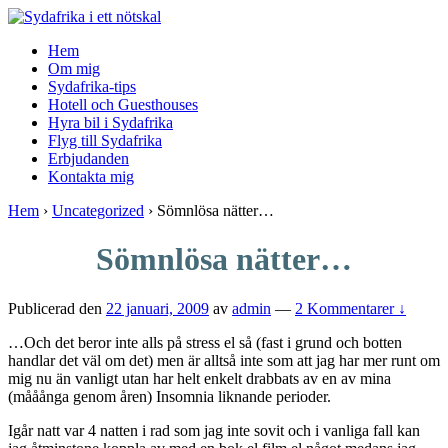
↓
Skip
Hem
to
Om mig
Main
Sydafrika-tips
Content
Hotell och Guesthouses
Hyra bil i Sydafrika
Flyg till Sydafrika
Erbjudanden
Kontakta mig
Hem
›
Uncategorized
›
Sömnlösa nätter…
Sömnlösa nätter…
Publicerad den
22 januari, 2009
av
admin
—
2 Kommentarer ↓
…Och det beror inte alls på stress el så (fast i grund och botten
handlar det väl om det) men är alltså inte som att jag har mer runt om
mig nu än vanligt utan har helt enkelt drabbats av en av mina
(mååånga genom åren) Insomnia liknande perioder.
Igår natt var 4 natten i rad som jag inte sovit och i vanliga fall kan