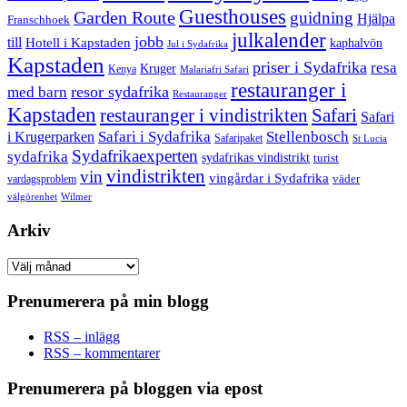
Guesthouses
Garden Route
guidning
Hjälpa
Franschhoek
julkalender
jobb
till
Hotell i Kapstaden
kaphalvön
Jul i Sydafrika
Kapstaden
priser i Sydafrika
resa
Kruger
Kenya
Malariafri Safari
restauranger i
resor sydafrika
med barn
Restauranger
Kapstaden
restauranger i vindistrikten
Safari
Safari
Safari i Sydafrika
Stellenbosch
i Krugerparken
Safaripaket
St Lucia
Sydafrikaexperten
sydafrika
sydafrikas vindistrikt
turist
vindistrikten
vin
vingårdar i Sydafrika
väder
vardagsproblem
välgörenhet
Wilmer
Arkiv
Arkiv
Prenumerera på min blogg
RSS – inlägg
RSS – kommentarer
Prenumerera på bloggen via epost