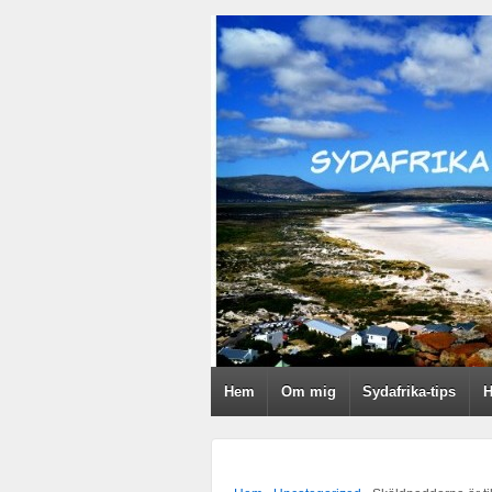
Hem
Om mig
Sydafrika-tips
H