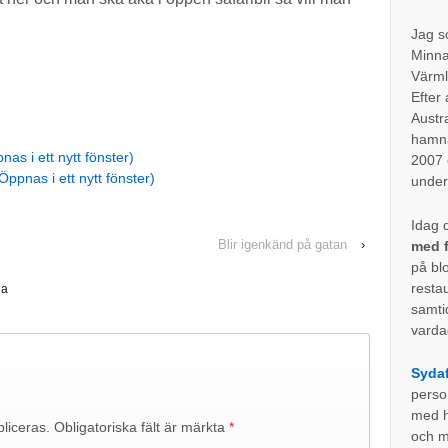
Jag s
Minna
Värml
Efter 
Austr
hamna
nas i ett nytt fönster)
2007 o
Öppnas i ett nytt fönster)
under
Idag d
Blir igenkänd på gatan
›
med f
på bl
resta
ia
samti
varda
Sydaf
perso
med ho
liceras.
Obligatoriska fält är märkta
*
och my