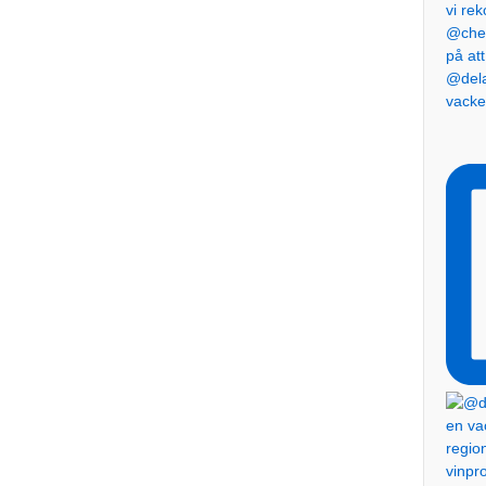
@dela
vacke