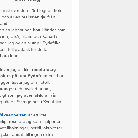
om skriver den här bloggen heter
 och är en reslusten tjej från
and.
att ha jobbat och bott i länder som
alien, USA, Irland och Kanada,
de jag av en slump i Sydafrika
ch föll pladask för detta
bara land.
river jag ett litet
reseföretag
okus på just Sydafrika
och här
oggen tipsar jag om hotell,
uranger och mycket annat,
digt som jag även skildrar vår
g både i Sverige och i Sydafrika.
rikaexperten
är ett litet
nligt reseföretag som hjälper er
tellbokningar, hyrbil, aktiviteter
cket annat- till ingen extra