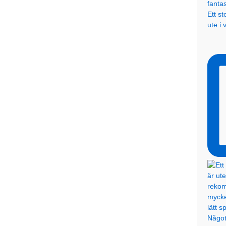
Ett s
ute i 
Något 