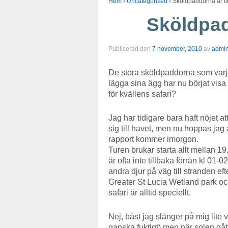
Hem
›
Uncategorized
›
Sköldpaddorna är ti
Sköldpad
Publicerad den
7 november, 2010
av
admi
De stora sköldpaddorna som varje
lägga sina ägg har nu börjat visa
för kvällens safari?
Jag har tidigare bara haft nöjet 
sig till havet, men nu hoppas jag
rapport kommer imorgon.
Turen brukar starta allt mellan 1
är ofta inte tillbaka förrän kl 0
andra djur på väg till stranden e
Greater St Lucia Wetland park oc
safari är alltid speciellt.
Nej, bäst jag slänger på mig lite 
ganska fuktigt) men när solen gåt