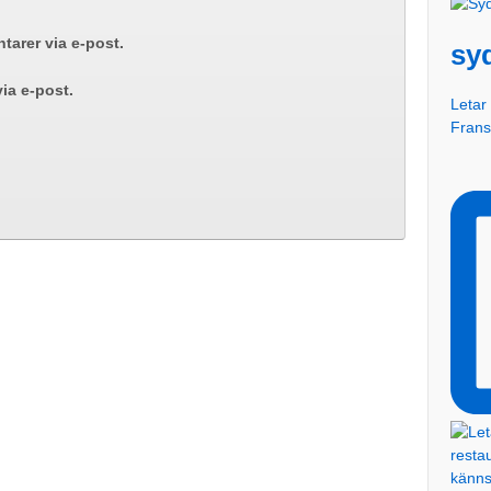
arer via e-post.
sy
ia e-post.
Letar 
Fran