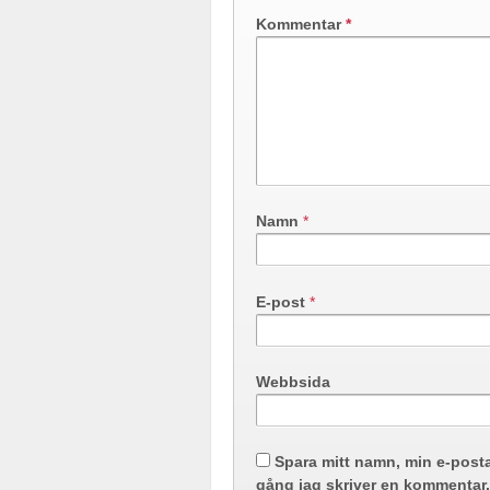
Kommentar
*
Namn
*
E-post
*
Webbsida
Spara mitt namn, min e-post
gång jag skriver en kommentar.