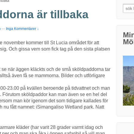
llbaka
Searc
dorna är tillbaka
n
—
Inga Kommentarer ↓
Min
Möl
 november kommer till St Lucia området för att
 sig. Och gissa vem som fick tag på den sista platsen
att se när äggen kläckts och de små sköldpaddorna tar
 alltså även få se mammorna. Bilder och utförligare
9.00-23.00 på kvällen beroende på tidvattnet och man
1-02. Förutom sköldpaddor kan man även se en hel del
ftersom man kör igenom det som tidigare kallades för
h nu fått namnet: iSimangaliso Wetland park. Natt
varmare kläder (har varit 28 grader varmt idag och
t ner och man ska åka i öppen safaribil så vill man