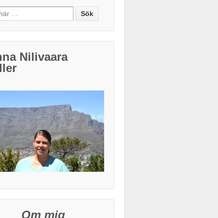
h for:
na Nilivaara
ler
Om mig