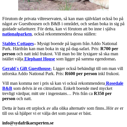
Förutom de privata viltreservaten, så kan man självklart också bo på
något av Guesthousen och B&B i området, och sedan boka in sig på
guidade safariturer. För detta, kan vi förutom att bo inne i själva
nationalparken
, också rekommendera dessa ställen:
Stables Cottages
–
Mysigt boende på lagom från Addo National
Park. Härifrån kan man boka in sig på dag-safari. Pris:
R700 per
person
och natt inkl frukost. Vill man bo lite lyxigare så ska man
istället välja
Elephant House
som ligger på samma egendomar
.
Gerald´s Gift Guesthouse-
Ligger också behändigt till om man vill
utforska Addo National Park. Pris:
R600 per person
inkl frukost.
Vill man komma ner i pris så kan vi också rekommendera
Rosedale
B&B
som delvis är en citrusfarm. Enkelt boende med mycket
trevligt värdpar, mitt ute i ingenstans… Pris från ca
R350 per
person
och natt.
Detta är bara ett urplock av alla olika alternativ som finns..Hör av er
till oss så hjälper vi er välja det som passar er bäst.
info@sydafrikaexperten.se