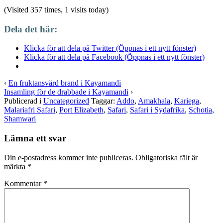
(Visited 357 times, 1 visits today)
Dela det här:
Klicka för att dela på Twitter (Öppnas i ett nytt fönster)
Klicka för att dela på Facebook (Öppnas i ett nytt fönster)
‹
En fruktansvärd brand i Kayamandi
Insamling för de drabbade i Kayamandi
›
Publicerad i
Uncategorized
Taggar:
Addo
,
Amakhala
,
Kariega
,
Malariafri Safari
,
Port Elizabeth
,
Safari
,
Safari i Sydafrika
,
Schotia
,
Shamwari
Lämna ett svar
Din e-postadress kommer inte publiceras.
Obligatoriska fält är
märkta
*
Kommentar
*