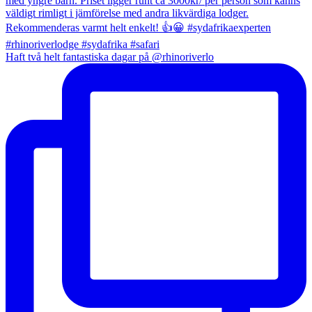
Haft två helt fantastiska dagar på @rhinoriverlo