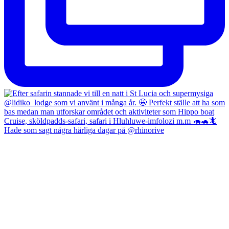
Hade som sagt några härliga dagar på @rhinorive