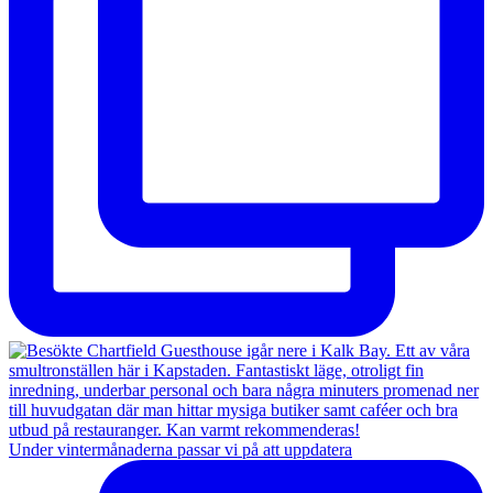
Under vintermånaderna passar vi på att uppdatera