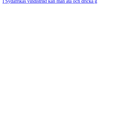
I Sydafrikas vindistrikt kan man äta och dricka g