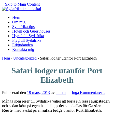
↓ Skip to Main Content
Hem
Om mig
Sydafrika-tips
Hotell och Guesthouses
Hyra bil i Sydafrika
Flyg till Sydafrika
Erbjudanden
Kontakta mig
Hem
›
Uncategorized
›
Safari lodger utanför Port Elizabeth
Safari lodger utanför Port
Elizabeth
Publicerad den
19 mars, 2013
av
admin
—
Inga Kommentarer ↓
Många som reser till Sydafrika väljer att börja sin resa i
Kapstaden
och sedan köra på egen hand längs det som kallas för
Garden
Route
, med avslut på en
safari lodge
utanför
Port Elizabeth.