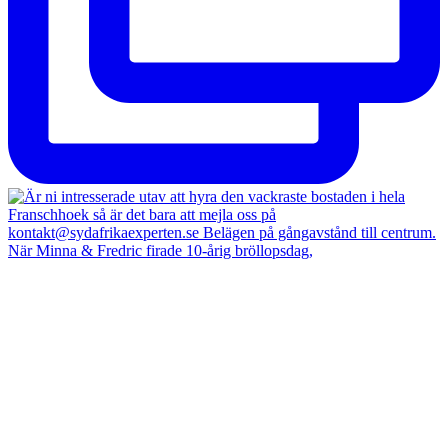
När Minna & Fredric firade 10-årig bröllopsdag,