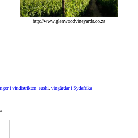
http://www.glenwoodvineyards.co.za
nger i vindistrikten
,
sushi
,
vingårdar i Sydafrika
*