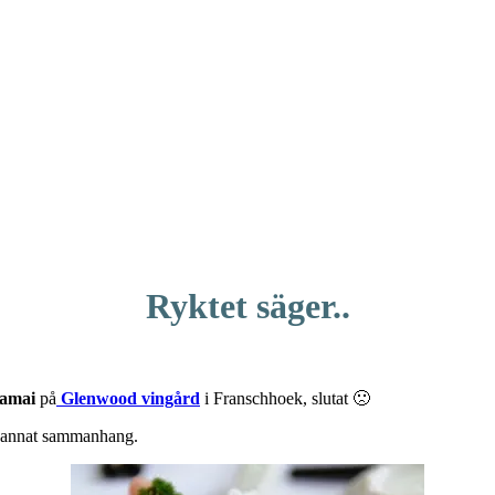
Ryktet säger..
amai
på
Glenwood vingård
i Franschhoek, slutat 🙁
ot annat sammanhang.