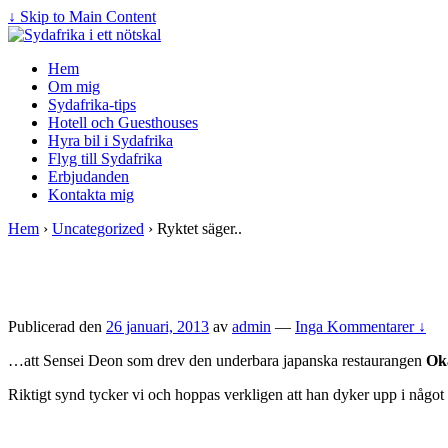
↓ Skip to Main Content
Hem
Om mig
Sydafrika-tips
Hotell och Guesthouses
Hyra bil i Sydafrika
Flyg till Sydafrika
Erbjudanden
Kontakta mig
Hem
›
Uncategorized
›
Ryktet säger..
Publicerad den
26 januari, 2013
av
admin
—
Inga Kommentarer ↓
…att Sensei Deon som drev den underbara japanska restaurangen
Ok
Riktigt synd tycker vi och hoppas verkligen att han dyker upp i någ