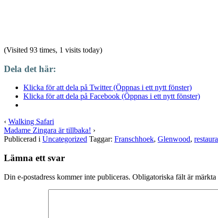
(Visited 93 times, 1 visits today)
Dela det här:
Klicka för att dela på Twitter (Öppnas i ett nytt fönster)
Klicka för att dela på Facebook (Öppnas i ett nytt fönster)
‹
Walking Safari
Madame Zingara är tillbaka!
›
Publicerad i
Uncategorized
Taggar:
Franschhoek
,
Glenwood
,
restaura
Lämna ett svar
Din e-postadress kommer inte publiceras.
Obligatoriska fält är märkta