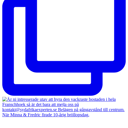
När Minna & Fredric firade 10-årig bröllopsdag,