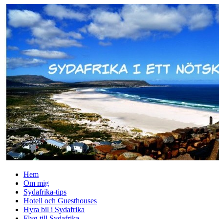
↓
Skip
to
Main
Content
Hem
Om mig
Sydafrika-tips
Hotell och Guesthouses
Hyra bil i Sydafrika
Flyg till Sydafrika