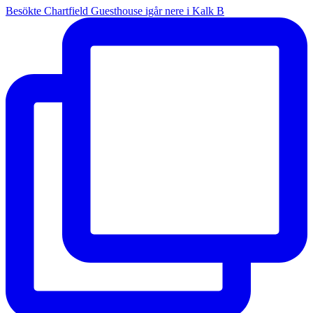
Besökte Chartfield Guesthouse igår nere i Kalk B