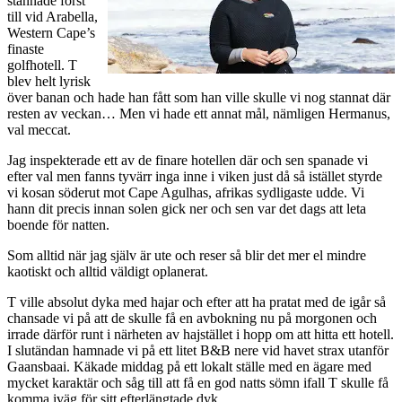
stannade först
till vid Arabella,
Western Cape’s
finaste
golfhotell. T
blev helt lyrisk
över banan och hade han fått som han ville skulle vi nog stannat där
resten av veckan… Men vi hade ett annat mål, nämligen Hermanus,
val meccat.
Jag inspekterade ett av de finare hotellen där och sen spanade vi
efter val men fanns tyvärr inga inne i viken just då så istället styrde
vi kosan söderut mot Cape Agulhas, afrikas sydligaste udde. Vi
hann dit precis innan solen gick ner och sen var det dags att leta
boende för natten.
Som alltid när jag själv är ute och reser så blir det mer el mindre
kaotiskt och alltid väldigt oplanerat.
T ville absolut dyka med hajar och efter att ha pratat med de igår så
chansade vi på att de skulle få en avbokning nu på morgonen och
irrade därför runt i närheten av hajstället i hopp om att hitta ett hotell.
I slutändan hamnade vi på ett litet B&B nere vid havet strax utanför
Gaansbaai. Käkade middag på ett lokalt ställe med en ägare med
mycket karaktär och såg till att få en god natts sömn ifall T skulle få
komma iväg för sitt efterlängtade dyk.