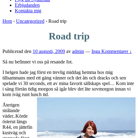
Erbjudanden
Kontakta mig
Hem
›
Uncategorized
›
Road trip
Road trip
Publicerad den
10 augusti, 2009
av
admin
—
Inga Kommentarer ↓
Så nu befinner vi oss på resande fot.
I helgen hade jag först en trevlig middag hemma hos mig
tillsammans med ett gäng vänner och det åts och dracks och sen
spelade vi 30 seconds, ett av mina favorit sällskaps spel… Kom inte
i säng förrän tidig morgon så igår blev det lite sovmorgon innan vi
kom iväg runt lunch tid.
Återigen
strålande
väder..Körde
österut längs
R44, en jättefin
kustväg och