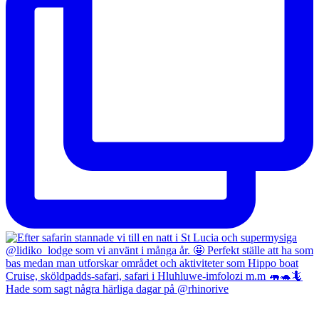
Hade som sagt några härliga dagar på @rhinorive