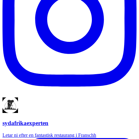
sydafrikaexperten
Letar ni efter en fantastisk restaurang i Franschh