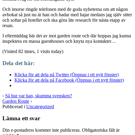
Och imorse ringde telefonen med de goda nyheterna om att någon
avbokat så just nu är han och badar med hajar medans jag själv sitter
och softar på hotellet och ska göra lite research för nästa etapp av
resan.
I eftermiddag bär det av mot garden route och där hoppas jag kunna
inspektera en massa guesthouses och knyta nya kontakter…
(Visited 82 times, 1 visits today)
Dela det här:
Klicka för att dela på Twitter (Öppnas i ett nytt fönster)
Klicka för att dela på Facebook (Öppnas i ett nytt fönster)
‹
Så hur var han, skumma svensken?
Garden Route
›
Publicerad i
Uncategorized
Lämna ett svar
Din e-postadress kommer inte publiceras.
Obligatoriska fält är