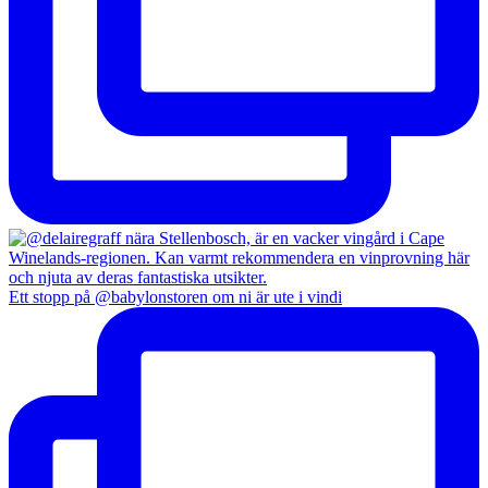
Ett stopp på @babylonstoren om ni är ute i vindi