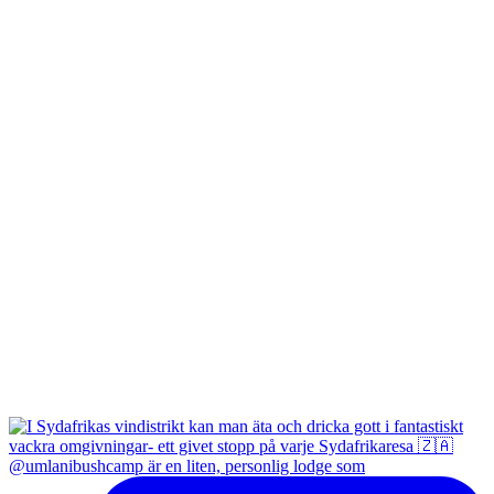
@umlanibushcamp är en liten, personlig lodge som