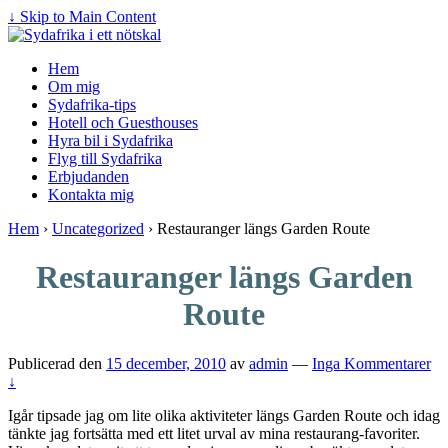
↓ Skip to Main Content
Hem
Om mig
Sydafrika-tips
Hotell och Guesthouses
Hyra bil i Sydafrika
Flyg till Sydafrika
Erbjudanden
Kontakta mig
Hem
›
Uncategorized
›
Restauranger längs Garden Route
Restauranger längs Garden
Route
Publicerad den
15 december, 2010
av
admin
—
Inga Kommentarer
↓
Igår tipsade jag om lite olika aktiviteter längs Garden Route och idag
tänkte jag fortsätta med ett litet urval av mina restaurang-favoriter.