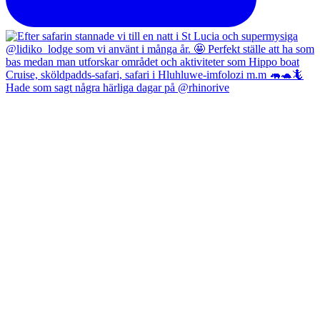
Hade som sagt några härliga dagar på @rhinorive