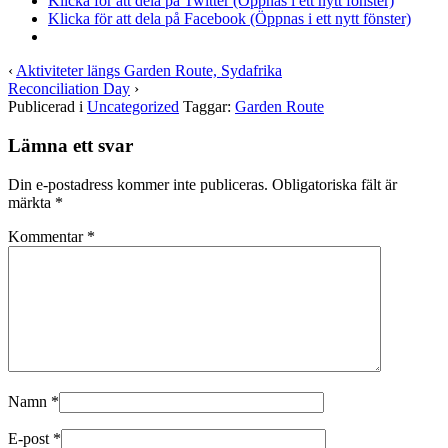
Klicka för att dela på Twitter (Öppnas i ett nytt fönster)
Klicka för att dela på Facebook (Öppnas i ett nytt fönster)
‹
Aktiviteter längs Garden Route, Sydafrika
Reconciliation Day
›
Publicerad i
Uncategorized
Taggar:
Garden Route
Lämna ett svar
Din e-postadress kommer inte publiceras.
Obligatoriska fält är
märkta
*
Kommentar
*
Namn
*
E-post
*