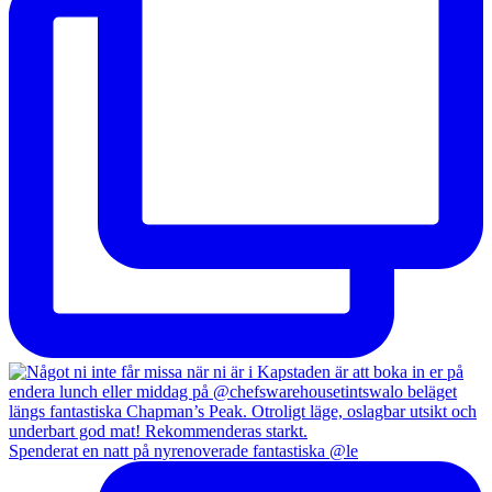
Spenderat en natt på nyrenoverade fantastiska @le