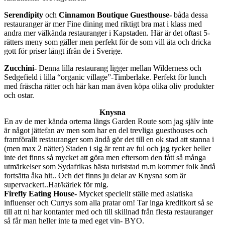
Serendipity
och
Cinnamon Boutique Guesthouse-
båda dessa
restauranger är mer Fine dining med riktigt bra mat i klass med
andra mer välkända restauranger i Kapstaden. Här är det oftast 5-
rätters meny som gäller men perfekt för de som vill äta och dricka
gott för priser långt ifrån de i Sverige.
Zucchini-
Denna lilla restaurang ligger mellan Wilderness och
Sedgefield i lilla “organic village”-Timberlake. Perfekt för lunch
med fräscha rätter och här kan man även köpa olika oliv produkter
och ostar.
Knysna
En av de mer kända orterna längs Garden Route som jag själv inte
är något jättefan av men som har en del trevliga guesthouses och
framförallt restauranger som ändå gör det till en ok stad att stanna i
(men max 2 nätter) Staden i sig är rent av ful och jag tycker heller
inte det finns så mycket att göra men eftersom den fått så många
utmärkelser som Sydafrikas bästa turiststad m.m kommer folk ändå
fortsätta åka hit.. Och det finns ju delar av Knysna som är
supervackert..Hat/kärlek för mig.
Firefly Eating House-
Mycket speciellt ställe med asiatiska
influenser och Currys som alla pratar om! Tar inga kreditkort så se
till att ni har kontanter med och till skillnad från flesta restauranger
så får man heller inte ta med eget vin- BYO.