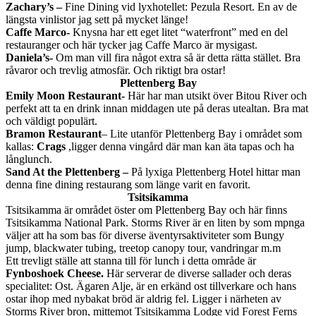
Zachary’s –
Fine Dining vid lyxhotellet: Pezula Resort. En av de
längsta vinlistor jag sett på mycket länge!
Caffe Marco-
Knysna har ett eget litet “waterfront” med en del
restauranger och här tycker jag Caffe Marco är mysigast.
Daniela’s-
Om man vill fira något extra så är detta rätta stället. Bra
råvaror och trevlig atmosfär. Och riktigt bra ostar!
Plettenberg Bay
Emily Moon Restaurant-
Här har man utsikt över Bitou River och
perfekt att ta en drink innan middagen ute på deras utealtan. Bra mat
och väldigt populärt.
Bramon Restaurant
– Lite utanför Plettenberg Bay i området som
kallas:
Crags
,ligger denna vingård där man kan äta tapas och ha
långlunch.
Sand At the Plettenberg –
På lyxiga Plettenberg Hotel hittar man
denna fine dining restaurang som länge varit en favorit.
Tsitsikamma
Tsitsikamma är området öster om Plettenberg Bay och här finns
Tsitsikamma National Park. Storms River är en liten by som mpnga
väljer att ha som bas för diverse äventyrsaktiviteter som Bungy
jump, blackwater tubing, treetop canopy tour, vandringar m.m
Ett trevligt ställe att stanna till för lunch i detta område är
Fynboshoek Cheese.
Här serverar de diverse sallader och deras
specialitet: Ost. Ägaren Alje, är en erkänd ost tillverkare och hans
ostar ihop med nybakat bröd är aldrig fel. Ligger i närheten av
Storms River bron, mittemot Tsitsikamma Lodge vid Forest Ferns