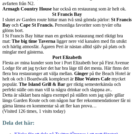
avfarten från N2.
Armagh Country House
har också en restaurang som är helt ok.
St Francis Bay
I slutet av Garden route hittar man två små gömda pärlor:
St Francis
Bay
och
Cape St Francis.
Personliga favoriter som tyvärr ofta
glöms bort.
I St Francis Bay hittar man en grekisk restaurang med riktigt bra
mat:
The big time Taverna
ligger nere vid kanalen med fin utsikt
och härlig atmosfär. Ägaren Peri är nästan alltid själv på plats och
minglar med gästerna.
Port Elizabeth
Flesta av mina kunder som bor i Port Elizabeth bor på First Avenue
Lodge för att jag tycker det har bra läge till det mesta. Här finns det
flera bra restauranger att välja mellan.
Ginger
på the Beach Hotel är
helt ok och i Boardwalk komplexet är
Blue Waters Cafe
mycket
populär.
The Island Grill & Bar
ger riktig semesterkänsla och
perfekt ställe om man vill ta några drinkar och slappna av..
Detta är såklart bara några exempel på ställen som jag själv gillar
längs Garden Route och om någon har fler rekommendationer får ni
gärna lämna en kommentar så att fler kan prova…
(Visited 126 times, 1 visits today)
Dela det här: