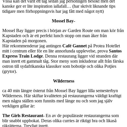
Vissa kan det varit ett tag sedan jag personligen besökt men det
kanske ger er lite inspiration iallafall… (har skrivit liknande tips
tidigare men förhoppningsvis har jag fått med något nytt)
Mossel Bay-
Mossel Bay ligger precis i början av Garden Route om man kör från
Kapstaden och är ett perfekt lunch stopp om man åker från
Kapstaden på morgonen.
Här rekommenderar jag antingen
Café Gannet
på Protea Hotellet
mitt i centrum eller för en lite annorlunda upplevelse, prova
Santos
Express Train Lodge
. Denna restaurang ligger vid stranden där
man inrett ett gammalt tåg. Stor meny som inkluderar allt från färska
ostron till sydafrikanska klassiker som bobotije och olika Potjies
(grytor).
Wilderness
ca 40 min längre österut från Mossel Bay ligger lilla semesterbyn
Wilderness. Här skiftar kvaliteten på restaurangerna väldigt kraftigt
men några ställen som funnits med länge nu och som jag själv
verkligen gillar är:
The Girls Restaurant-
En av de populäraste restaurangerna som
blir snabbt uppbokat. Deras olika curries är riktigt bra och likaså
räkrätterna. Trevligt inrett.