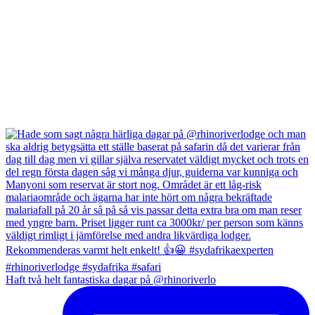
Haft två helt fantastiska dagar på @rhinoriverlo