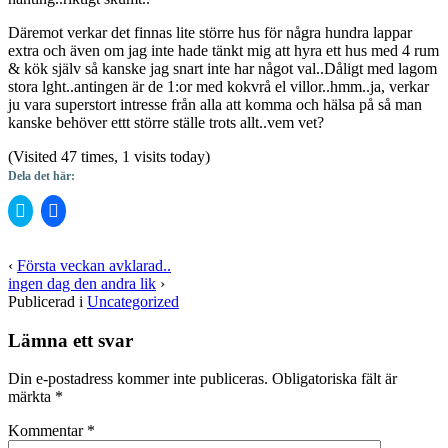
Däremot verkar det finnas lite större hus för några hundra lappar
extra och även om jag inte hade tänkt mig att hyra ett hus med 4 rum
& kök själv så kanske jag snart inte har något val..Dåligt med lagom
stora lght..antingen är de 1:or med kokvrå el villor..hmm..ja, verkar
ju vara superstort intresse från alla att komma och hälsa på så man
kanske behöver ettt större ställe trots allt..vem vet?
(Visited 47 times, 1 visits today)
Dela det här:
Klicka
Klicka
för
för
att
att
dela
dela
på
på
‹
Första veckan avklarad..
Twitter
Facebook
ingen dag den andra lik
›
(Öppnas
(Öppnas
i
i
Publicerad i
Uncategorized
ett
ett
nytt
nytt
fönster)
fönster)
Lämna ett svar
Din e-postadress kommer inte publiceras.
Obligatoriska fält är
märkta
*
Kommentar
*