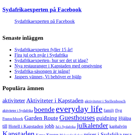
Sydafrikaexperten på Facebook
Sydafrikaexperten på Facebook
Senaste inläggen
Sydafrikaexperten fyller 15 år!
Fira jul och nyår i Sydafrika
Sydafrikaexperten- hur ser det ut idag?
Nya restauranger i Kapstaden med omgivning
Sydafrika-säsongen är igång!
Jaspers vänner- Vi behöver er hjälp
Populära ämnen
aktiviteter
Aktiviteter i Kapstaden
aktiviteter i Stellenbosch
everyday life
boende
familj
flyg
aktiviteter i Sydafrika
Guesthouses
Garden Route
guidning
Hjälpa
Franschhoek
julkalender
jobb
till
Hotell i Kapstaden
kaphalvön
Jul i Sydafrika
Kapstaden
priser i Sydafrika
resa
Kruger
Kenya
Malariafri Safari