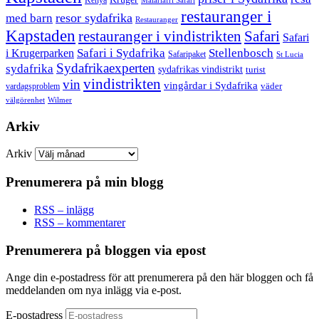
restauranger i
resor sydafrika
med barn
Restauranger
Kapstaden
restauranger i vindistrikten
Safari
Safari
Safari i Sydafrika
Stellenbosch
i Krugerparken
Safaripaket
St Lucia
Sydafrikaexperten
sydafrika
sydafrikas vindistrikt
turist
vindistrikten
vin
vingårdar i Sydafrika
väder
vardagsproblem
välgörenhet
Wilmer
Arkiv
Arkiv
Prenumerera på min blogg
RSS – inlägg
RSS – kommentarer
Prenumerera på bloggen via epost
Ange din e-postadress för att prenumerera på den här bloggen och få
meddelanden om nya inlägg via e-post.
E-postadress