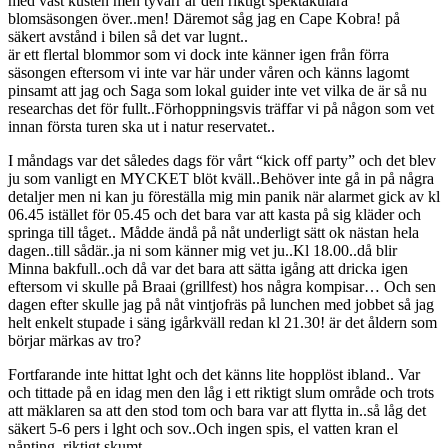
med väst kusten men tyvärr är den riktigt spektakulära
blomsäsongen över..men! Däremot såg jag en Cape Kobra! på
säkert avstånd i bilen så det var lugnt..
är ett flertal blommor som vi dock inte känner igen från förra
säsongen eftersom vi inte var här under våren och känns lagomt
pinsamt att jag och Saga som lokal guider inte vet vilka de är så nu
researchas det för fullt..Förhoppningsvis träffar vi på någon som vet
innan första turen ska ut i natur reservatet..
I måndags var det således dags för vårt “kick off party” och det blev
ju som vanligt en MYCKET blöt kväll..Behöver inte gå in på några
detaljer men ni kan ju föreställa mig min panik när alarmet gick av kl
06.45 istället för 05.45 och det bara var att kasta på sig kläder och
springa till tåget.. Mådde ändå på nåt underligt sätt ok nästan hela
dagen..till sådär..ja ni som känner mig vet ju..Kl 18.00..då blir
Minna bakfull..och då var det bara att sätta igång att dricka igen
eftersom vi skulle på Braai (grillfest) hos några kompisar… Och sen
dagen efter skulle jag på nåt vintjofräs på lunchen med jobbet så jag
helt enkelt stupade i säng igårkväll redan kl 21.30! är det åldern som
börjar märkas av tro?
Fortfarande inte hittat lght och det känns lite hopplöst ibland.. Var
och tittade på en idag men den låg i ett riktigt slum område och trots
att mäklaren sa att den stod tom och bara var att flytta in..så låg det
säkert 5-6 pers i lght och sov..Och ingen spis, el vatten kran el
nånting..riktigt skumt..