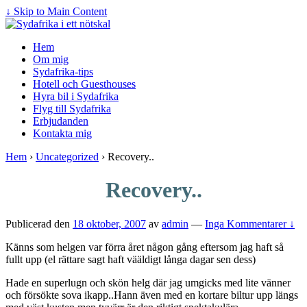
↓ Skip to Main Content
Hem
Om mig
Sydafrika-tips
Hotell och Guesthouses
Hyra bil i Sydafrika
Flyg till Sydafrika
Erbjudanden
Kontakta mig
Hem
›
Uncategorized
›
Recovery..
Recovery..
Publicerad den
18 oktober, 2007
av
admin
—
Inga Kommentarer ↓
Känns som helgen var förra året någon gång eftersom jag haft så
fullt upp (el rättare sagt haft vääldigt långa dagar sen dess)
Hade en superlugn och skön helg där jag umgicks med lite vänner
och försökte sova ikapp..Hann även med en kortare biltur upp längs