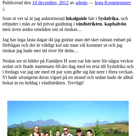
Publicerad den
10 december, 2012
av
admin
—
Inga Kommentarer
↓
Som ni vet så är jag auktoriserad
lokalguide
här i
Sydafrika
, och
erbjuder i mån av tid privat guidning i
vindistrikten
,
kaphalvön
men även andra områden om så önskas…
Jag har inga fasta dagar då jag guidar utan det sker nästan enbart på
förfrågan och det är väldigt kul när man väl kommer ut och jag
önskar jag hade mer tid över för detta…
Nedan ser ni bilder på Familjen H som var här nere för några veckor
sedan och firade mammans 60-års dag med en resa till Sydafrika och
i fredags var jag ute med ett par som gifte sig här nere i förra veckan.
Vi hade arrangerat deras vigsel på en strand och sedan hade de alltså
bokat in en heldag i vindistrikten. Trevligt!