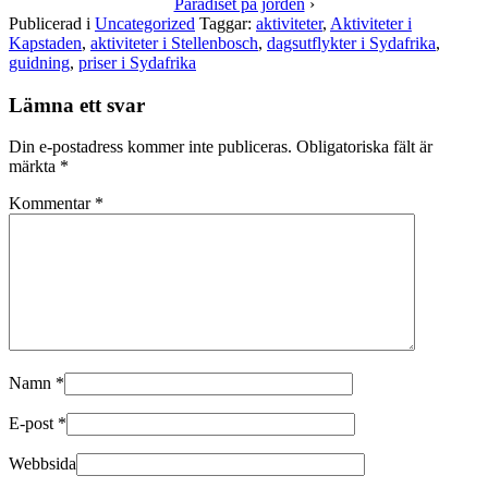
Paradiset på jorden
›
(Öppnas
(Öppnas
i
i
Publicerad i
Uncategorized
Taggar:
aktiviteter
,
Aktiviteter i
ett
ett
Kapstaden
,
aktiviteter i Stellenbosch
,
dagsutflykter i Sydafrika
,
nytt
nytt
guidning
fönster)
fönster)
,
priser i Sydafrika
Lämna ett svar
Din e-postadress kommer inte publiceras.
Obligatoriska fält är
märkta
*
Kommentar
*
Namn
*
E-post
*
Webbsida