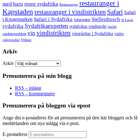
restauranger i
resor sydafrika
med barn
Restauranger
Kapstaden
restauranger i vindistrikten
Safari
Safari
Safari i Sydafrika
Stellenbosch
i Krugerparken
Safaripaket
St Lucia
Sydafrikaexperten
sydafrika
sydafrikas vindistrikt
turist
vindistrikten
vin
vingårdar i Sydafrika
väder
vardagsproblem
välgörenhet
Wilmer
Arkiv
Arkiv
Prenumerera på min blogg
RSS – inlägg
RSS – kommentarer
Prenumerera på bloggen via epost
Ange din e-postadress för att prenumerera på den här bloggen och få
meddelanden om nya inlägg via e-post.
E-postadress