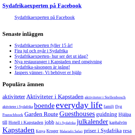
Sydafrikaexperten på Facebook
Sydafrikaexperten på Facebook
Senaste inläggen
Sydafrikaexperten fyller 15 år!
Fira jul och nyår i Sydafrika
Sydafrikaexperten- hur ser det ut idag?
Nya restauranger i Kapstaden med omgivning
Sydafrika-säsongen är igång!
Jaspers vänner- Vi behöver er hjälp
Populära ämnen
aktiviteter
Aktiviteter i Kapstaden
aktiviteter i Stellenbosch
everyday life
boende
familj
flyg
aktiviteter i Sydafrika
Guesthouses
Garden Route
guidning
Hjälpa
Franschhoek
julkalender
jobb
till
Hotell i Kapstaden
kaphalvön
Jul i Sydafrika
Kapstaden
priser i Sydafrika
resa
Kruger
Kenya
Malariafri Safari