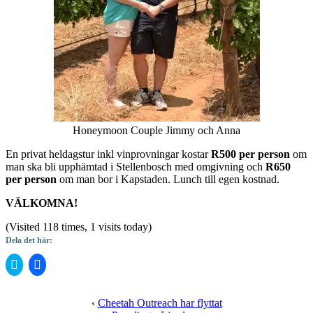
Honeymoon Couple Jimmy och Anna
En privat heldagstur inkl vinprovningar kostar
R500 per person
om
man ska bli upphämtad i Stellenbosch med omgivning och
R650
per person
om man bor i Kapstaden. Lunch till egen kostnad.
VÄLKOMNA!
(Visited 118 times, 1 visits today)
Dela det här:
Klicka
Klicka
för
för
att
att
dela
dela
på
på
‹
Cheetah Outreach har flyttat
Twitter
Facebook