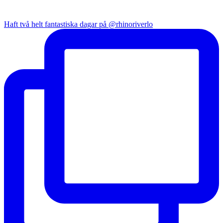
Haft två helt fantastiska dagar på @rhinoriverlo