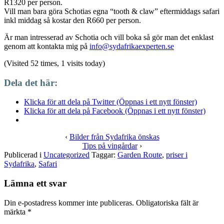
R1320 per person.
Vill man bara göra Schotias egna “tooth & claw” eftermiddags safari
inkl middag så kostar den R660 per person.
Är man intresserad av Schotia och vill boka så gör man det enklast
genom att kontakta mig på
info@sydafrikaexperten.se
(Visited 52 times, 1 visits today)
Dela det här:
Klicka för att dela på Twitter (Öppnas i ett nytt fönster)
Klicka för att dela på Facebook (Öppnas i ett nytt fönster)
‹
Bilder från Sydafrika önskas
Tips på vingårdar
›
Publicerad i
Uncategorized
Taggar:
Garden Route
,
priser i
Sydafrika
,
Safari
Lämna ett svar
Din e-postadress kommer inte publiceras.
Obligatoriska fält är
märkta
*