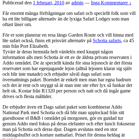
Publicerad den
1 februari, 2010
av
admin
—
Inga Kommentarer ↓
Får enormt många förfrågningar om safari och speciellt folk som vill
ha ett lite billigare alternativ än de lyxiga Safari Lodges som man
oftast läser om.
För er som planerar en resa längs Garden Route och vill hinna med
lite safari också, finns ett prisvärt alternativ på
Schotia safaris
, ca 45
min från Port Elizabeth.
Tyvärr är deras hemsida helt värdelös med knappt någon
information alls men Schotia är ett av de äldsta privata reservaten i
Addo området. De är speciellt kända för sina lejonoch är det första
reservatet som har egenjagande lejon (alltså lejonen klarar sig själv
och blir inte matade) och erbjuder såväl dags safari som
övernattnings paket. Boendet är enkelt men man har egna badrum
och det är rent och snyggt så är man inte ute efter lyx så funkar det
helt ok. Kostar från R1320 per person och natt och då ingår game
drives och flesta måltider.
De erbjuder även ett Dags safari paket som kombinerar Addo
National Park med Schotia och då blir man upplockad från sitt
guesthouse el B&B i området på morgonen, gör en guidad tur
genom Addo med fokus på deras elefanter och efter lunch fokuserar
man på Schotia och deras djur. Dagen avslutas med en stor
middagsbuffet och kortare nattsafari. Priset för denna heldag är