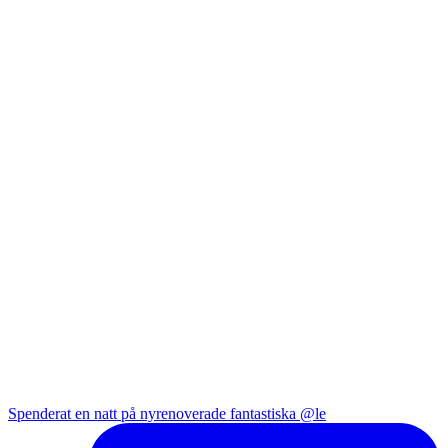
Spenderat en natt på nyrenoverade fantastiska @le