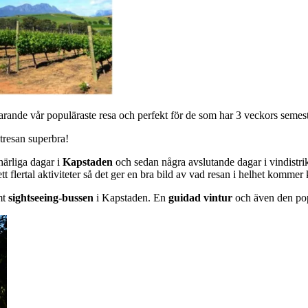
arande vår populäraste resa och perfekt för de som har 3 veckors semes
tresan superbra!
 härliga dagar i
Kapstaden
och sedan några avslutande dagar i vindistr
t flertal aktiviteter så det ger en bra bild av vad resan i helhet kommer 
mt
sightseeing-bussen
i Kapstaden. En
guidad vintur
och även den po