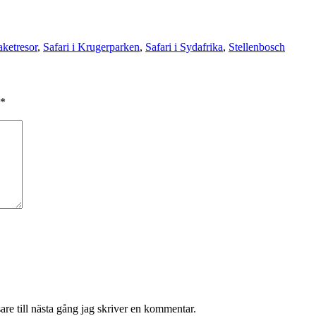
aketresor
,
Safari i Krugerparken
,
Safari i Sydafrika
,
Stellenbosch
*
re till nästa gång jag skriver en kommentar.