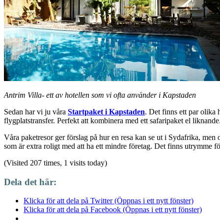
Antrim Villa- ett av hotellen som vi ofta använder i Kapstaden
Sedan har vi ju våra
Startpaket i Kapstaden
. Det finns ett par olik
flygplatstransfer. Perfekt att kombinera med ett safaripaket el liknande
Våra paketresor ger förslag på hur en resa kan se ut i Sydafrika, men o
som är extra roligt med att ha ett mindre företag. Det finns utrymme för 
(Visited 207 times, 1 visits today)
Dela det här:
Klicka för att dela på Twitter (Öppnas i ett nytt fönster)
Klicka för att dela på Facebook (Öppnas i ett nytt fönster)