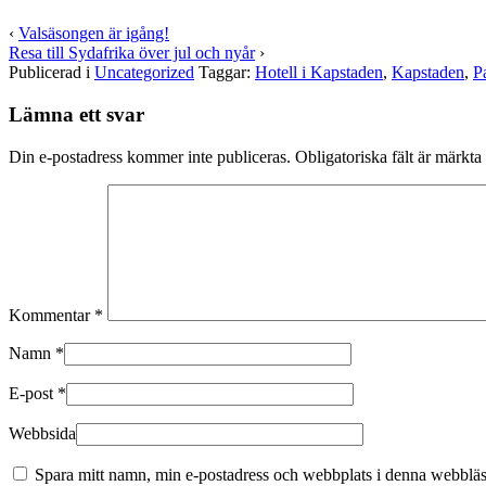
‹
Valsäsongen är igång!
Resa till Sydafrika över jul och nyår
›
Publicerad i
Uncategorized
Taggar:
Hotell i Kapstaden
,
Kapstaden
,
P
Lämna ett svar
Din e-postadress kommer inte publiceras.
Obligatoriska fält är märkta
Kommentar
*
Namn
*
E-post
*
Webbsida
Spara mitt namn, min e-postadress och webbplats i denna webbläsa