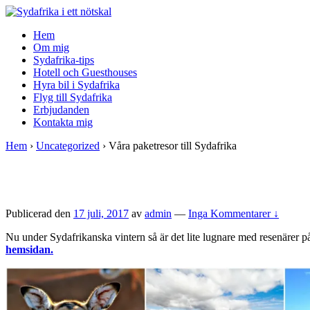
↓
Skip
Hem
to
Om mig
Main
Sydafrika-tips
Content
Hotell och Guesthouses
Hyra bil i Sydafrika
Flyg till Sydafrika
Erbjudanden
Kontakta mig
Hem
›
Uncategorized
›
Våra paketresor till Sydafrika
Publicerad den
17 juli, 2017
av
admin
—
Inga Kommentarer ↓
Nu under Sydafrikanska vintern så är det lite lugnare med resenärer p
hemsidan.