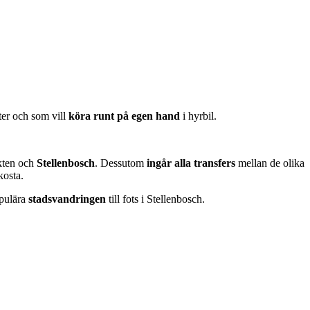
ter och som vill
köra runt på egen hand
i hyrbil.
ikten och
Stellenbosch
. Dessutom
ingår alla transfers
mellan de olika
kosta.
pulära
stadsvandringen
till fots i Stellenbosch.