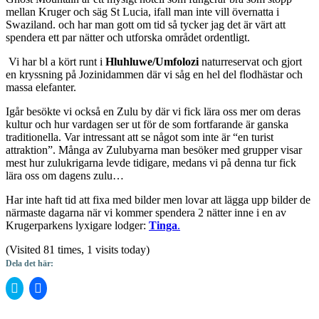
mellan Kruger och säg St Lucia, ifall man inte vill övernatta i
Swaziland. och har man gott om tid så tycker jag det är värt att
spendera ett par nätter och utforska området ordentligt.
Vi har bl a kört runt i
Hluhluwe/Umfolozi
naturreservat och gjort
en kryssning på Jozinidammen där vi såg en hel del flodhästar och
massa elefanter.
Igår besökte vi också en Zulu by där vi fick lära oss mer om deras
kultur och hur vardagen ser ut för de som fortfarande är ganska
traditionella. Var intressant att se något som inte är “en turist
attraktion”. Många av Zulubyarna man besöker med grupper visar
mest hur zulukrigarna levde tidigare, medans vi på denna tur fick
lära oss om dagens zulu…
Har inte haft tid att fixa med bilder men lovar att lägga upp bilder de
närmaste dagarna när vi kommer spendera 2 nätter inne i en av
Krugerparkens lyxigare lodger:
Tinga
.
(Visited 81 times, 1 visits today)
Dela det här:
Klicka
Klicka
för
för
att
att
dela
dela