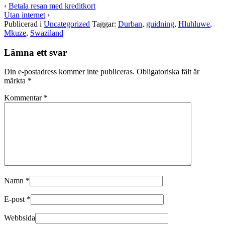
på
på
‹
Betala resan med kreditkort
Twitter
Facebook
Utan internet
›
(Öppnas
(Öppnas
i
i
Publicerad i
Uncategorized
Taggar:
Durban
,
guidning
,
Hluhluwe
,
ett
ett
Mkuze
,
Swaziland
nytt
nytt
fönster)
fönster)
Lämna ett svar
Din e-postadress kommer inte publiceras.
Obligatoriska fält är
märkta
*
Kommentar
*
Namn
*
E-post
*
Webbsida