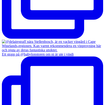
Ett stopp på @babylonstoren om ni är ute i vindi