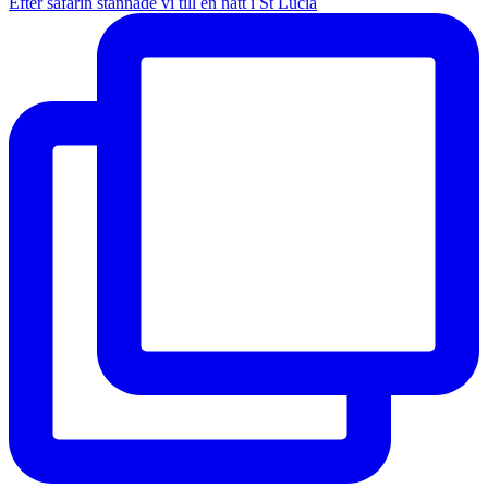
Efter safarin stannade vi till en natt i St Lucia