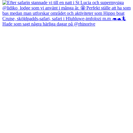
Hade som sagt några härliga dagar på @rhinorive