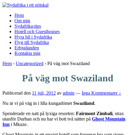
↓
Skip
Hem
to
Om mig
Main
Sydafrika-tips
Content
Hotell och Guesthouses
Hyra bil i Sydafrika
Flyg till Sydafrika
Erbjudanden
Kontakta mig
Hem
›
Uncategorized
›
På väg mot Swaziland
På väg mot Swaziland
Publicerad den
11 juli, 2012
av
admin
—
Inga Kommentarer ↓
Nu är vi på väg in i lilla kungadömet
Swaziland
.
Spenderade en natt på lyxiga resorten:
Fairmont Zimbali
, strax
utanför Durban och nu har vi bott två nätter på
Ghost Mountain
Inn
i Mkuze.
Ghost Mountain är ett mysigt hotell som fungerar bra som stopp