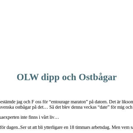
OLW dipp och Ostbågar
 bestämde jag och F oss för “entourage maraton” på datorn. Det är liks
 svenska ostbågar på det… Så det blev denna veckas “date” för mig och
aexperten inte finns i vårt liv…
ft för dagen..Ser ut att bli ytterligare en 18 timmars arbetsdag. Men vem s