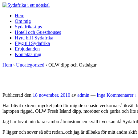
↓
Skip
Hem
to
Om mig
Main
Sydafrika-tips
Content
Hotell och Guesthouses
Hyra bil i Sydafrika
Flyg till Sydafrika
Erbjudanden
Kontakta mig
Hem
›
Uncategorized
›
OLW dipp och Ostbågar
Publicerad den
18 november, 2010
av
admin
—
Inga Kommentarer ↓
Har blivit extremt mycket jobb för mig de senaste veckorna så ikväll
laptopen riggad, OLW Fresh Island dipp, morötter och gurka och lite
Jag har lovat min kära sambo åtminstone en kväll i veckan då Sydafrik
F ligger och sover så sött redan..och jag är tillbaka för mitt andra ski