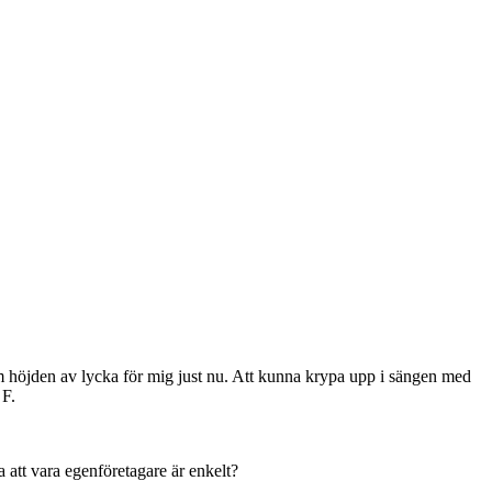
om höjden av lycka för mig just nu. Att kunna krypa upp i sängen med
 F.
a att vara egenföretagare är enkelt?