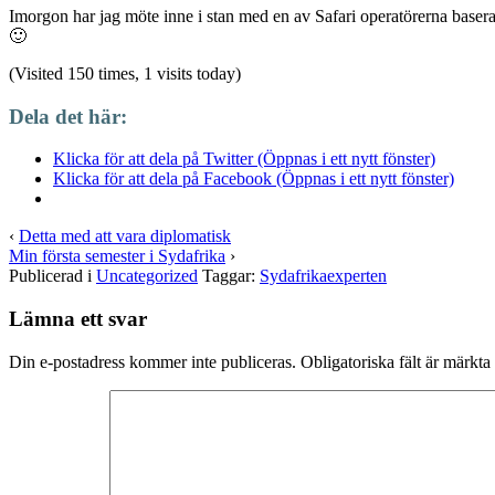
Imorgon har jag möte inne i stan med en av Safari operatörerna baserad
🙂
(Visited 150 times, 1 visits today)
Dela det här:
Klicka för att dela på Twitter (Öppnas i ett nytt fönster)
Klicka för att dela på Facebook (Öppnas i ett nytt fönster)
‹
Detta med att vara diplomatisk
Min första semester i Sydafrika
›
Publicerad i
Uncategorized
Taggar:
Sydafrikaexperten
Lämna ett svar
Din e-postadress kommer inte publiceras.
Obligatoriska fält är märkta