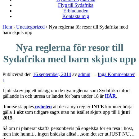
Flyg till Sydafrika
Erbjudanden
Kontakta mig
Hem
›
Uncategorized
›
Nya reglerna för resor till Sydafrika med
barn skjuts upp
Nya reglerna för resor till
Sydafrika med barn skjuts upp
Publicerad den
16 september, 2014
av
admin
—
Inga Kommentarer
↓
I juli skrev jag ett inlägg om de nya reglerna som Sydafrika infört
gällande in och utresa ur landet för barn under 18 år
HÄR
.
Imorse släpptes
nyheten
att dessa nya regler
INTE
kommer börja
gälla
1 okt
som tidigare sagts utan nu istället skjuts upp till
1 juni
2015
.
Så om ni planerat skaffa personbevis på engelska för en resa i höst,
men inte hunnit…ingen brådska alltså…som det ser ut JUST NU…