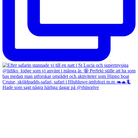
Hade som sagt några härliga dagar på @rhinorive