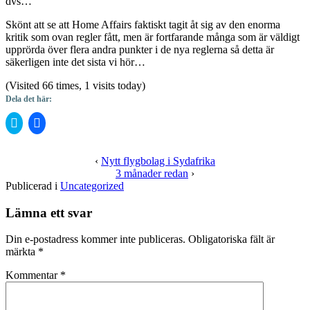
dvs…
Skönt att se att Home Affairs faktiskt tagit åt sig av den enorma
kritik som ovan regler fått, men är fortfarande många som är väldigt
upprörda över flera andra punkter i de nya reglerna så detta är
säkerligen inte det sista vi hör…
(Visited 66 times, 1 visits today)
Dela det här:
Klicka
Klicka
för
för
att
att
dela
dela
på
på
‹
Nytt flygbolag i Sydafrika
Twitter
Facebook
3 månader redan
›
(Öppnas
(Öppnas
i
i
Publicerad i
Uncategorized
ett
ett
nytt
nytt
fönster)
fönster)
Lämna ett svar
Din e-postadress kommer inte publiceras.
Obligatoriska fält är
märkta
*
Kommentar
*