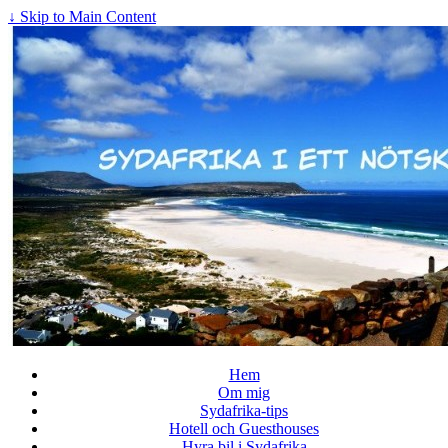
↓ Skip to Main Content
Hem
Om mig
Sydafrika-tips
Hotell och Guesthouses
Hyra bil i Sydafrika