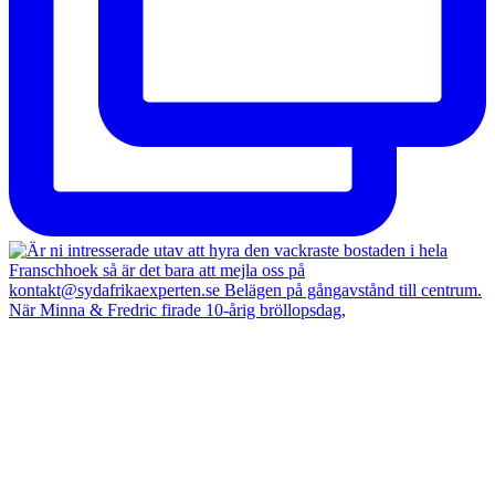
När Minna & Fredric firade 10-årig bröllopsdag,