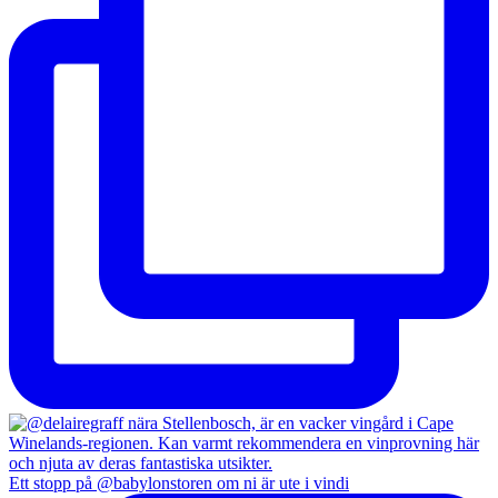
Ett stopp på @babylonstoren om ni är ute i vindi