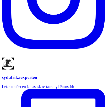
sydafrikaexperten
Letar ni efter en fantastisk restaurang i Franschh