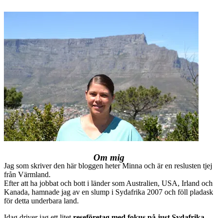
Om mig
Jag som skriver den här bloggen heter Minna och är en reslusten tjej
från Värmland.
Efter att ha jobbat och bott i länder som Australien, USA, Irland och
Kanada, hamnade jag av en slump i Sydafrika 2007 och föll pladask
för detta underbara land.
Idag driver jag ett litet
reseföretag med fokus på just Sydafrika