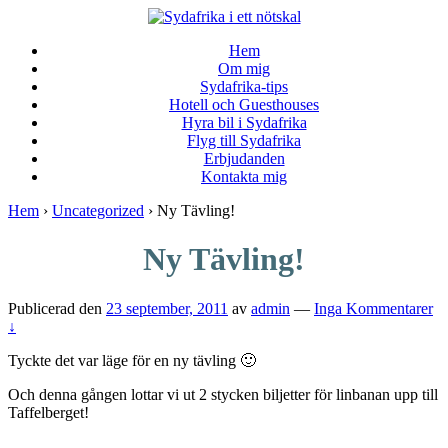
↓
Skip
Hem
to
Om mig
Main
Sydafrika-tips
Content
Hotell och Guesthouses
Hyra bil i Sydafrika
Flyg till Sydafrika
Erbjudanden
Kontakta mig
Hem
›
Uncategorized
›
Ny Tävling!
Ny Tävling!
Publicerad den
23 september, 2011
av
admin
—
Inga Kommentarer
↓
Tyckte det var läge för en ny tävling 🙂
Och denna gången lottar vi ut 2 stycken biljetter för linbanan upp till
Taffelberget!