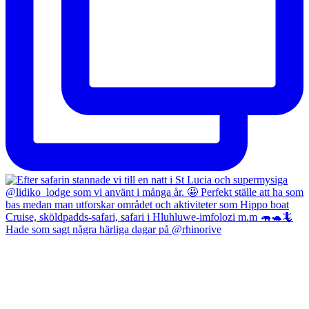
Hade som sagt några härliga dagar på @rhinorive