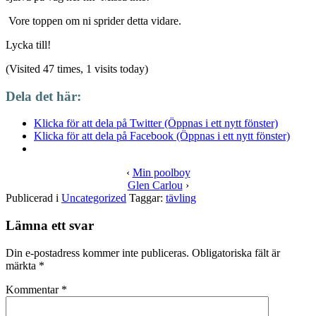
Vore toppen om ni sprider detta vidare.
Lycka till!
(Visited 47 times, 1 visits today)
Dela det här:
Klicka för att dela på Twitter (Öppnas i ett nytt fönster)
Klicka för att dela på Facebook (Öppnas i ett nytt fönster)
‹
Min poolboy
Glen Carlou
›
Publicerad i
Uncategorized
Taggar:
tävling
Lämna ett svar
Din e-postadress kommer inte publiceras.
Obligatoriska fält är
märkta
*
Kommentar
*