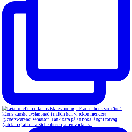
@delairegraff nära Stellenbosch, är en vacker vi