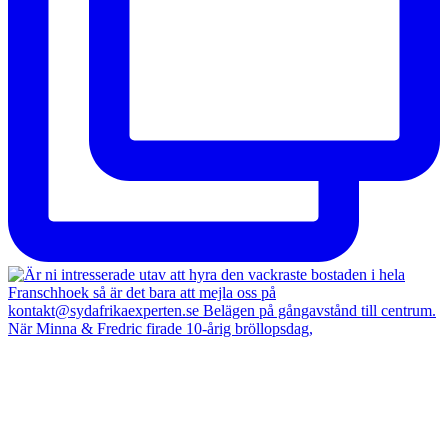
När Minna & Fredric firade 10-årig bröllopsdag,