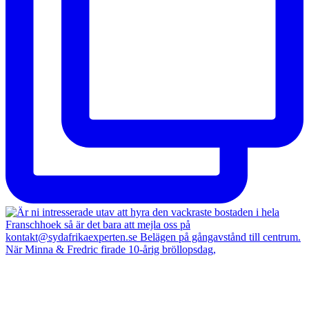
När Minna & Fredric firade 10-årig bröllopsdag,