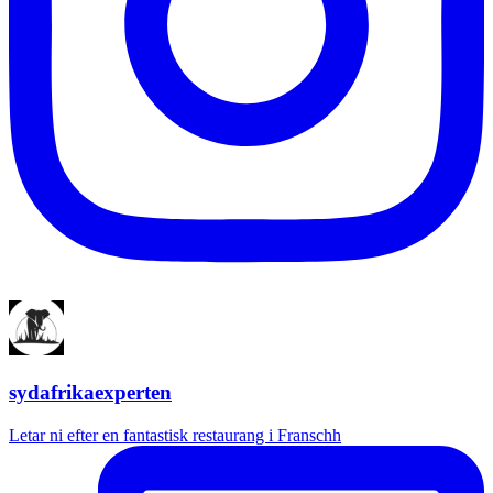
sydafrikaexperten
Letar ni efter en fantastisk restaurang i Franschh