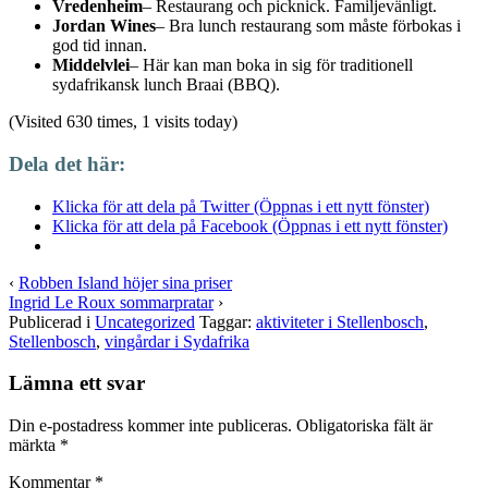
Vredenheim
– Restaurang och picknick. Familjevänligt.
Jordan Wines
– Bra lunch restaurang som måste förbokas i
god tid innan.
Middelvlei
– Här kan man boka in sig för traditionell
sydafrikansk lunch Braai (BBQ).
(Visited 630 times, 1 visits today)
Dela det här:
Klicka för att dela på Twitter (Öppnas i ett nytt fönster)
Klicka för att dela på Facebook (Öppnas i ett nytt fönster)
‹
Robben Island höjer sina priser
Ingrid Le Roux sommarpratar
›
Publicerad i
Uncategorized
Taggar:
aktiviteter i Stellenbosch
,
Stellenbosch
,
vingårdar i Sydafrika
Lämna ett svar
Din e-postadress kommer inte publiceras.
Obligatoriska fält är
märkta
*
Kommentar
*