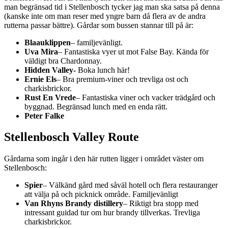
man begränsad tid i Stellenbosch tycker jag man ska satsa på denna
(kanske inte om man reser med yngre barn då flera av de andra
rutterna passar bättre). Gårdar som bussen stannar till på är:
Blaauklippen
– familjevänligt.
Uva Mira
– Fantastiska vyer ut mot False Bay. Kända för
väldigt bra Chardonnay.
Hidden Valley-
Boka lunch här!
Ernie Els
– Bra premium-viner och trevliga ost och
charkisbrickor.
Rust En Vrede
– Fantastiska viner och vacker trädgård och
byggnad. Begränsad lunch med en enda rätt.
Peter Falke
Stellenbosch Valley Route
Gårdarna som ingår i den här rutten ligger i området väster om
Stellenbosch:
Spier
– Välkänd gård med såväl hotell och flera restauranger
att välja på och picknick område. Familjevänligt
Van Rhyns Brandy distillery
– Riktigt bra stopp med
intressant guidad tur om hur brandy tillverkas. Trevliga
charkisbrickor.