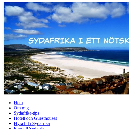
↓
Skip
to
Main
Content
Hem
Om mig
Sydafrika-tips
Hotell och Guesthouses
Hyra bil i Sydafrika
Flyg till Sydafrika