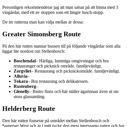
Personligen rekommenderar jag att man satsar på att hinna med 3
vingårdar, med ett av stoppen som ett längre lunch-stopp.
De tre rutterna man kan välja mellan är dessa:
Greater Simonsberg Route
På den här rutten stannar bussen till på följande vingårdar som alla
liggar lite nordost om Stellenbosch:
Boschendal
– Härliga, lummiga omgivningar och bra
restauranger och picknick område. familjevänligt,
Zorgvliet
– Restaurang och picknickområde. familjevänligt.
Alluvia
–
Tokara
– Bra restaurang och delikatessen.
Rustenberg
–
Glenelly
– Bistro finns och här ställer ägarinnan även ut sin
stora glassamling.
Helderberg Route
Den här rutten fouserar på området mellan Stellenbosch och
Somerset West och är i mitt tycke den mest intressanta rutten och har