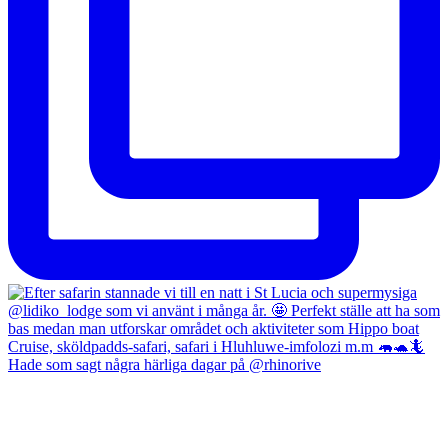
Hade som sagt några härliga dagar på @rhinorive