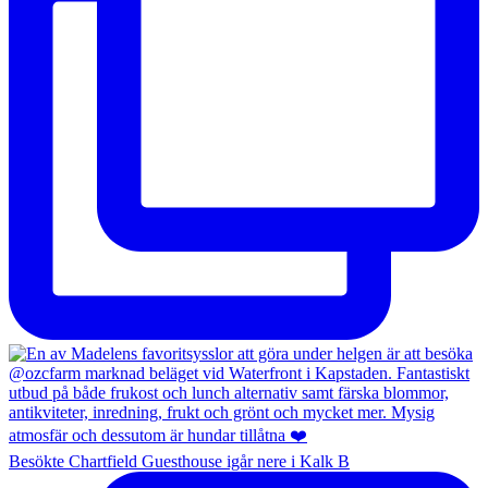
Besökte Chartfield Guesthouse igår nere i Kalk B