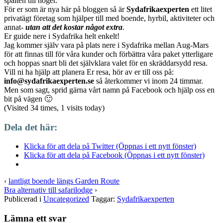
spalten till höger.
För er som är nya här på bloggen så är
Sydafrikaexperten
ett litet
privatägt företag som hjälper till med boende, hyrbil, aktiviteter och
annat-
utan att det kostar något extra
.
Er guide nere i Sydafrika helt enkelt!
Jag kommer själv vara på plats nere i Sydafrika mellan Aug-Mars
för att finnas till för våra kunder och förbättra våra paket ytterligare
och hoppas snart bli det självklara valet för en skräddarsydd resa.
Vill ni ha hjälp att planera Er resa, hör av er till oss på:
info@sydafrikaexperten.se
så återkommer vi inom 24 timmar.
Men som sagt, sprid gärna vårt namn på Facebook och hjälp oss en
bit på vägen 🙂
(Visited 34 times, 1 visits today)
Dela det här:
Klicka för att dela på Twitter (Öppnas i ett nytt fönster)
Klicka för att dela på Facebook (Öppnas i ett nytt fönster)
‹
lantligt boende längs Garden Route
Bra alternativ till safarilodge
›
Publicerad i
Uncategorized
Taggar:
Sydafrikaexperten
Lämna ett svar