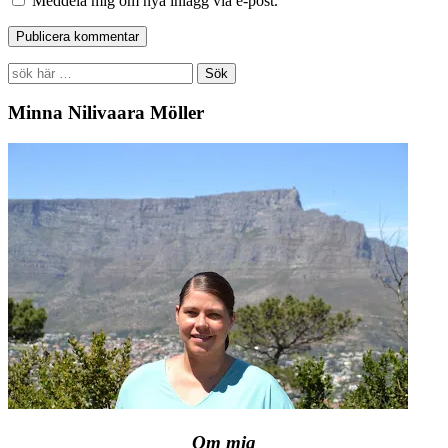
Meddela mig om nya inlägg via e-post.
Search
for:
Minna Nilivaara Möller
Om mig