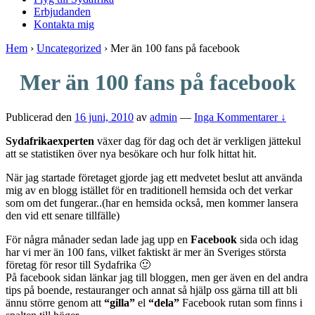
Erbjudanden
Kontakta mig
Hem
›
Uncategorized
›
Mer än 100 fans på facebook
Mer än 100 fans på facebook
Publicerad den
16 juni, 2010
av
admin
—
Inga Kommentarer ↓
Sydafrikaexperten
växer dag för dag och det är verkligen jättekul
att se statistiken över nya besökare och hur folk hittat hit.
När jag startade företaget gjorde jag ett medvetet beslut att använda
mig av en blogg istället för en traditionell hemsida och det verkar
som om det fungerar..(har en hemsida också, men kommer lansera
den vid ett senare tillfälle)
För några månader sedan lade jag upp en
Facebook
sida och idag
har vi mer än 100 fans, vilket faktiskt är mer än Sveriges största
företag för resor till Sydafrika 🙂
På facebook sidan länkar jag till bloggen, men ger även en del andra
tips på boende, restauranger och annat så hjälp oss gärna till att bli
ännu större genom att
“gilla”
el
“dela”
Facebook rutan som finns i