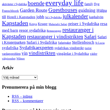
everyday life
boende
familj
flyg
aktiviteter i Sydafrika
Guesthouses
Garden Route
guidning
Hjälpa
Franschhoek
julkalender
jobb
till
Hotell i Kapstaden
kaphalvön
Jul i Sydafrika
Kapstaden
priser i Sydafrika
resa
Kruger
Kenya
Malariafri Safari
restauranger i
resor sydafrika
med barn
Restauranger
Kapstaden
restauranger i vindistrikten
Safari
Safari
Safari i Sydafrika
Stellenbosch
i Krugerparken
Safaripaket
St Lucia
Sydafrikaexperten
sydafrika
sydafrikas vindistrikt
turist
vindistrikten
vin
vingårdar i Sydafrika
väder
vardagsproblem
välgörenhet
Wilmer
Arkiv
Arkiv
Prenumerera på min blogg
RSS – inlägg
RSS – kommentarer