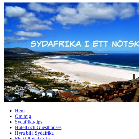
↓
Skip
to
Main
Content
Hem
Om mig
Sydafrika-tips
Hotell och Guesthouses
Hyra bil i Sydafrika
Flyg till Sydafrika