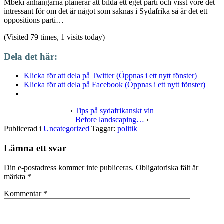
Mbeki anhängarna planerar att bilda ett eget parti och visst vore det
intressant för om det är något som saknas i Sydafrika så är det ett
oppositions parti…
(Visited 79 times, 1 visits today)
Dela det här:
Klicka för att dela på Twitter (Öppnas i ett nytt fönster)
Klicka för att dela på Facebook (Öppnas i ett nytt fönster)
‹
Tips på sydafrikanskt vin
Before landscaping…
›
Publicerad i
Uncategorized
Taggar:
politik
Lämna ett svar
Din e-postadress kommer inte publiceras.
Obligatoriska fält är
märkta
*
Kommentar
*