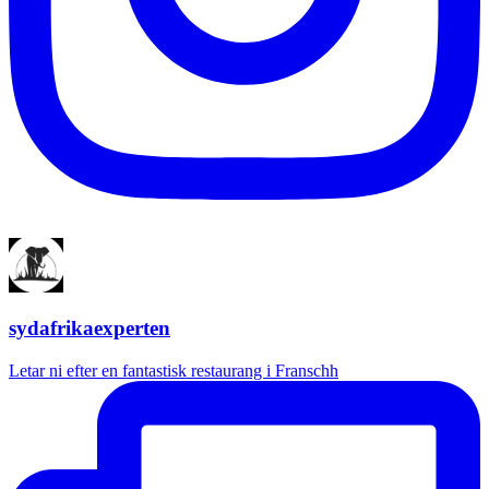
sydafrikaexperten
Letar ni efter en fantastisk restaurang i Franschh