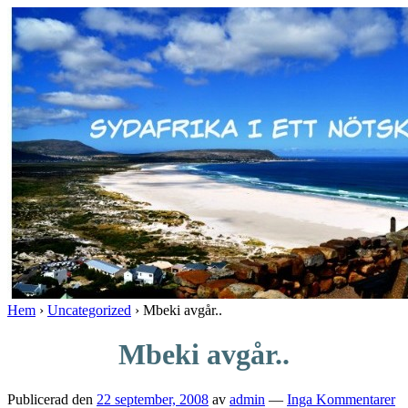
↓
Skip
to
Main
Content
Hem
›
Uncategorized
›
Mbeki avgår..
Mbeki avgår..
Publicerad den
22 september, 2008
av
admin
—
Inga Kommentarer