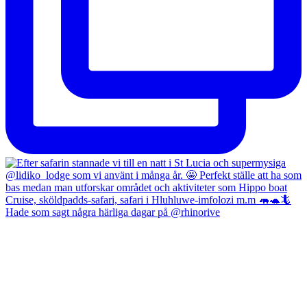
Hade som sagt några härliga dagar på @rhinorive