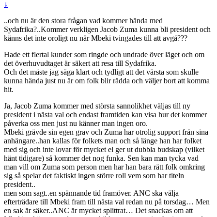
↓
..och nu är den stora frågan vad kommer hända med
Sydafrika?..Kommer verkligen Jacob Zuma kunna bli president och
känns det inte oroligt nu när Mbeki tvingades till att avgå???
Hade ett flertal kunder som ringde och undrade över läget och om
det överhuvudtaget är säkert att resa till Sydafrika.
Och det måste jag säga klart och tydligt att det värsta som skulle
kunna hända just nu är om folk blir rädda och väljer bort att komma
hit.
Ja, Jacob Zuma kommer med största sannolikhet väljas till ny
president i nästa val och endast framtiden kan visa hur det kommer
påverka oss men just nu känner man ingen oro.
Mbeki grävde sin egen grav och Zuma har otrolig support från sina
anhängare..han kallas för folkets man och så länge han har folket
med sig och inte lovar för mycket el ger ut dubbla budskap (vilket
hänt tidigare) så kommer det nog funka. Sen kan man tycka vad
man vill om Zuma som person men har han bara rätt folk omkring
sig så spelar det faktiskt ingen större roll vem som har titeln
president..
men som sagt..en spännande tid framöver. ANC ska välja
efterträdare till Mbeki fram till nästa val redan nu på torsdag… Men
en sak är säker..ANC är mycket splittrat… Det snackas om att