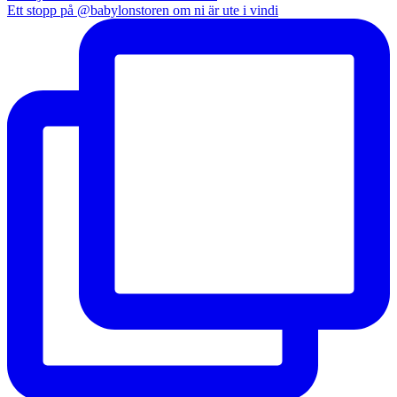
Ett stopp på @babylonstoren om ni är ute i vindi