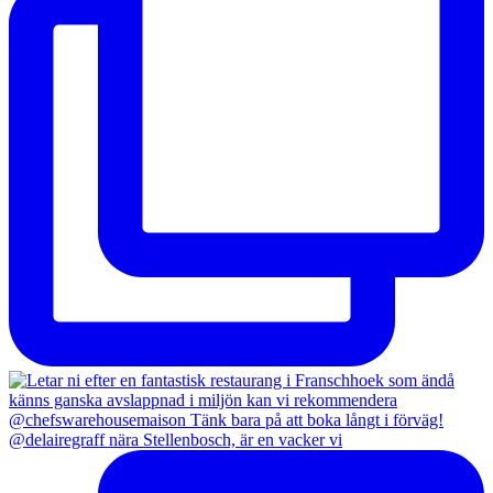
@delairegraff nära Stellenbosch, är en vacker vi