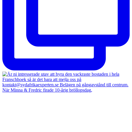
När Minna & Fredric firade 10-årig bröllopsdag,