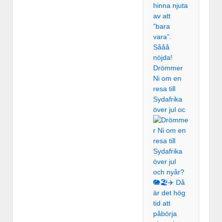
Drömmer
Ni om en
resa till
Sydafrika
över jul oc