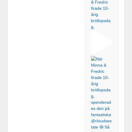
& Fredric
firade 10-
årig
bröllopsda
g,