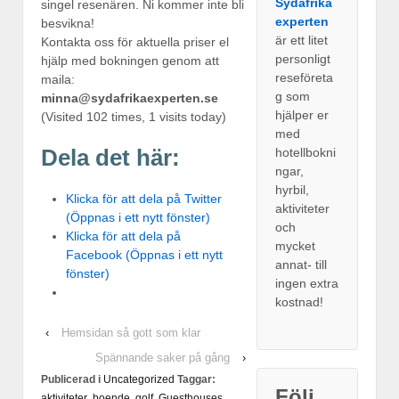
Sydafrika
singel resenären. Ni kommer inte bli
experten
besvikna!
är ett litet
Kontakta oss för aktuella priser el
personligt
hjälp med bokningen genom att
reseföreta
maila:
g som
minna@sydafrikaexperten.se
hjälper er
(Visited 102 times, 1 visits today)
med
Dela det här:
hotellbokni
ngar,
hyrbil,
Klicka för att dela på Twitter
aktiviteter
(Öppnas i ett nytt fönster)
och
Klicka för att dela på
mycket
Facebook (Öppnas i ett nytt
annat- till
fönster)
ingen extra
kostnad!
‹
Hemsidan så gott som klar
Spännande saker på gång
›
Publicerad i
Uncategorized
Taggar:
Följ
aktiviteter
,
boende
,
golf
,
Guesthouses
,