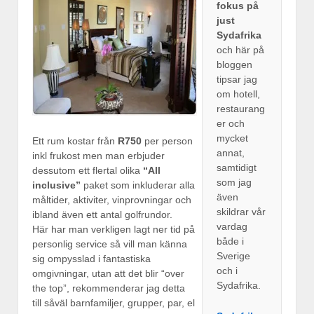
fokus på
just
Sydafrika
och här på
bloggen
tipsar jag
om hotell,
restaurang
er och
mycket
Ett rum kostar från
R750
per person
annat,
inkl frukost men man erbjuder
samtidigt
dessutom ett flertal olika
“All
som jag
inclusive”
paket som inkluderar alla
även
måltider, aktiviter, vinprovningar och
skildrar vår
ibland även ett antal golfrundor.
vardag
Här har man verkligen lagt ner tid på
både i
personlig service så vill man känna
Sverige
sig ompysslad i fantastiska
och i
omgivningar, utan att det blir “over
Sydafrika.
the top”, rekommenderar jag detta
till såväl barnfamiljer, grupper, par, el