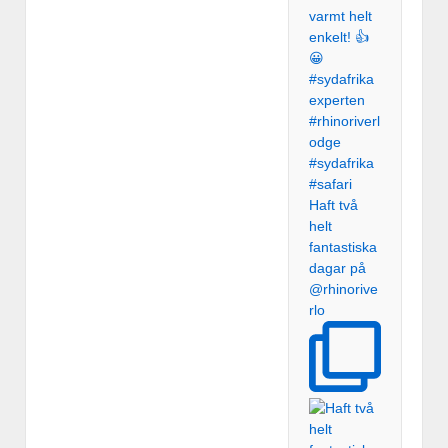
Haft två
helt
fantastiska
dagar på
@rhinorive
rlo