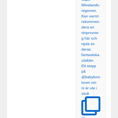
Ett stopp
på
@babylons
toren om
ni är ute i
vindi