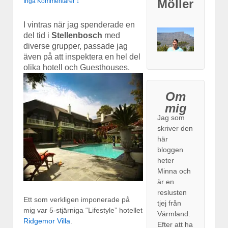
Möller
Inga Kommentarer ↓
I vintras när jag spenderade en
del tid i
Stellenbosch
med
diverse grupper, passade jag
även på att inspektera en hel del
olika hotell och Guesthouses.
Om
mig
Jag som
skriver den
här
bloggen
heter
Minna och
är en
reslusten
Ett som verkligen imponerade på
tjej från
mig var 5-stjärniga “Lifestyle” hotellet
Värmland.
Ridgemor Villa
.
Efter att ha