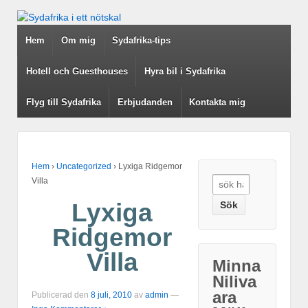
↓
SKIP
Hem
Om mig
Sydafrika-tips
TO
MAIN
CONTENT
Hotell och Guesthouses
Hyra bil i Sydafrika
Flyg till Sydafrika
Erbjudanden
Kontakta mig
Hem
›
Uncategorized
›
Lyxiga Ridgemor
Search
Villa
for:
Lyxiga
Ridgemor
Villa
Minna
Niliva
ara
Publicerad den
8 juli, 2010
av
admin
—