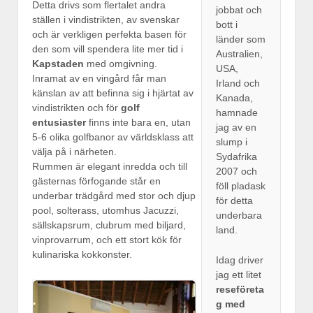
Detta drivs som flertalet andra
jobbat och
ställen i vindistrikten, av svenskar
bott i
och är verkligen perfekta basen för
länder som
den som vill spendera lite mer tid i
Australien,
Kapstaden
med omgivning.
USA,
Inramat av en vingård får man
Irland och
känslan av att befinna sig i hjärtat av
Kanada,
vindistrikten och för
golf
hamnade
entusiaster
finns inte bara en, utan
jag av en
5-6 olika golfbanor av världsklass att
slump i
välja på i närheten.
Sydafrika
Rummen är elegant inredda och till
2007 och
gästernas förfogande står en
föll pladask
underbar trädgård med stor och djup
för detta
pool, solterass, utomhus Jacuzzi,
underbara
sällskapsrum, clubrum med biljard,
land.
vinprovarrum, och ett stort kök för
kulinariska kokkonster.
Idag driver
jag ett litet
reseföreta
g med