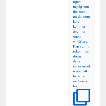
Är ni
intresserad
e utav att
hyra den
vackraste
bo