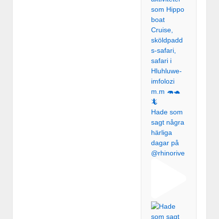
Hade som
sagt några
härliga
dagar på
@rhinorive