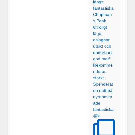
Spenderat
en natt på
nyrenover
ade
fantastiska
@le