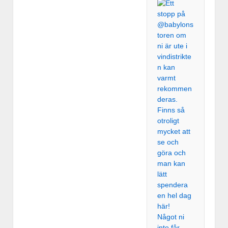
Något ni
inte får