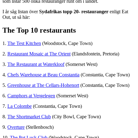
som listar 500 olika restauranger runt om i landet.
I år såg listan över
Sydafrikas topp 20- restauranger
enligt Eat
Out, ut så här:
The Top 10 restaurants
1.
The Test Kitchen
(Woodstock, Cape Town)
2.
Restaurant Mosaic at The Orient
(Elandsfontein, Pretoria)
3.
The Restaurant at Waterkloof
(Somerset West)
4.
Chefs Warehouse at Beau Constantia
(Constantia, Cape Town)
5.
Greenhouse at The Cellars-Hohenort
(Constantia, Cape Town)
6.
Camphors at Vergelegen
(Somerset West)
7.
La Colombe
(Constantia, Cape Town)
8.
The Shortmarket Club
(City Bowl, Cape Town)
9.
Overture
(Stellenbosch)
10.
The Pot Luck Club
(Woodstock, Cape Town)