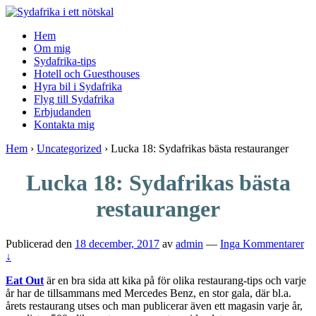
↓
Skip
Hem
to
Om mig
Main
Sydafrika-tips
Content
Hotell och Guesthouses
Hyra bil i Sydafrika
Flyg till Sydafrika
Erbjudanden
Kontakta mig
Hem
›
Uncategorized
›
Lucka 18: Sydafrikas bästa restauranger
Lucka 18: Sydafrikas bästa
restauranger
Publicerad den
18 december, 2017
av
admin
—
Inga Kommentarer
↓
Eat Out
är en bra sida att kika på för olika restaurang-tips och varje
år har de tillsammans med Mercedes Benz, en stor gala, där bl.a.
årets restaurang utses och man publicerar även ett magasin varje år,