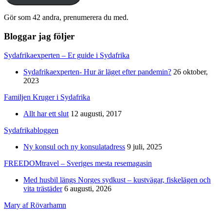
Gör som 42 andra, prenumerera du med.
Bloggar jag följer
Sydafrikaexperten – Er guide i Sydafrika
Sydafrikaexperten- Hur är läget efter pandemin?
26 oktober,
2023
Familjen Kruger i Sydafrika
Allt har ett slut
12 augusti, 2017
Sydafrikabloggen
Ny konsul och ny konsulatadress
9 juli, 2025
FREEDOMtravel – Sveriges mesta resemagasin
Med husbil längs Norges sydkust – kustvägar, fiskelägen och
vita trästäder
6 augusti, 2026
Mary af Rövarhamn