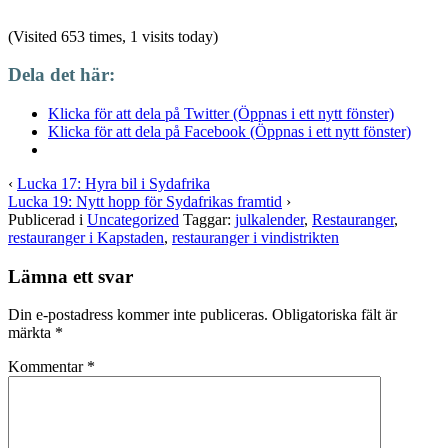
(Visited 653 times, 1 visits today)
Dela det här:
Klicka för att dela på Twitter (Öppnas i ett nytt fönster)
Klicka för att dela på Facebook (Öppnas i ett nytt fönster)
‹
Lucka 17: Hyra bil i Sydafrika
Lucka 19: Nytt hopp för Sydafrikas framtid
›
Publicerad i
Uncategorized
Taggar:
julkalender
,
Restauranger
,
restauranger i Kapstaden
,
restauranger i vindistrikten
Lämna ett svar
Din e-postadress kommer inte publiceras.
Obligatoriska fält är
märkta
*
Kommentar
*