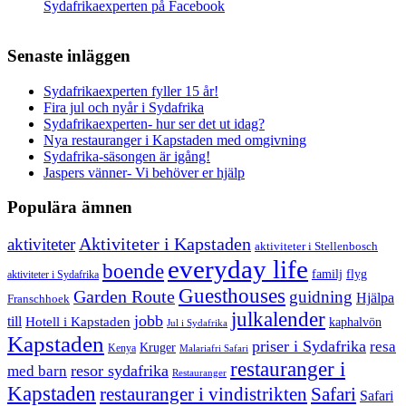
Sydafrikaexperten på Facebook
Senaste inläggen
Sydafrikaexperten fyller 15 år!
Fira jul och nyår i Sydafrika
Sydafrikaexperten- hur ser det ut idag?
Nya restauranger i Kapstaden med omgivning
Sydafrika-säsongen är igång!
Jaspers vänner- Vi behöver er hjälp
Populära ämnen
aktiviteter
Aktiviteter i Kapstaden
aktiviteter i Stellenbosch
everyday life
boende
familj
flyg
aktiviteter i Sydafrika
Guesthouses
Garden Route
guidning
Hjälpa
Franschhoek
julkalender
jobb
till
Hotell i Kapstaden
kaphalvön
Jul i Sydafrika
Kapstaden
priser i Sydafrika
resa
Kruger
Kenya
Malariafri Safari
restauranger i
resor sydafrika
med barn
Restauranger
Kapstaden
restauranger i vindistrikten
Safari
Safari