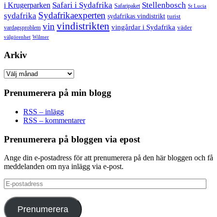
Safari i Sydafrika
Stellenbosch
i Krugerparken
Safaripaket
St Lucia
Sydafrikaexperten
sydafrika
sydafrikas vindistrikt
turist
vindistrikten
vin
vingårdar i Sydafrika
väder
vardagsproblem
välgörenhet
Wilmer
Arkiv
Arkiv
Prenumerera på min blogg
RSS – inlägg
RSS – kommentarer
Prenumerera på bloggen via epost
Ange din e-postadress för att prenumerera på den här bloggen och få
meddelanden om nya inlägg via e-post.
E-
postadress
Prenumerera