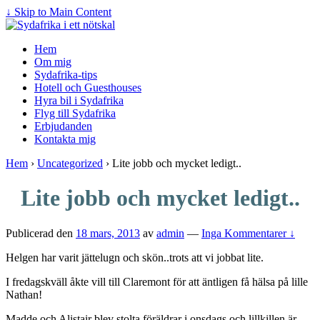
↓ Skip to Main Content
Hem
Om mig
Sydafrika-tips
Hotell och Guesthouses
Hyra bil i Sydafrika
Flyg till Sydafrika
Erbjudanden
Kontakta mig
Hem
›
Uncategorized
›
Lite jobb och mycket ledigt..
Lite jobb och mycket ledigt..
Publicerad den
18 mars, 2013
av
admin
—
Inga Kommentarer ↓
Helgen har varit jättelugn och skön..trots att vi jobbat lite.
I fredagskväll åkte vill till Claremont för att äntligen få hälsa på lille
Nathan!
Madde och Alistair blev stolta föräldrar i onsdags och lillkillen är