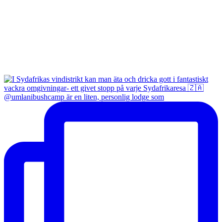
@umlanibushcamp är en liten, personlig lodge som