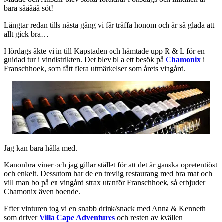
bara sååååå söt!
Längtar redan tills nästa gång vi får träffa honom och är så glada att
allt gick bra…
I lördags åkte vi in till Kapstaden och hämtade upp R & L för en
guidad tur i vindistrikten. Det blev bl a ett besök på
Chamonix
i
Franschhoek, som fått flera utmärkelser som årets vingård.
Jag kan bara hålla med.
Kanonbra viner och jag gillar stället för att det är ganska opretentiöst
och enkelt. Dessutom har de en trevlig restaurang med bra mat och
vill man bo på en vingård strax utanför Franschhoek, så erbjuder
Chamonix även boende.
Efter vinturen tog vi en snabb drink/snack med Anna & Kenneth
som driver
Villa Cape Adventures
och resten av kvällen