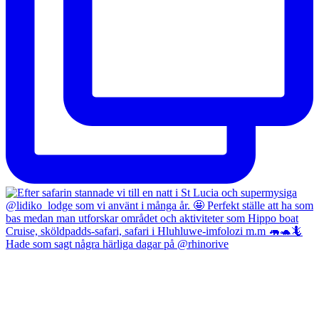
Hade som sagt några härliga dagar på @rhinorive