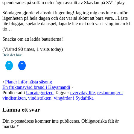
spenderades på soffan och några avsnitt av Skavlan på SVT play.
Söndagen gjorde vi absolut ingenting! Jag tog mig ens inte utanför
lägenheten på hela dagen och det var så skönt att bara vara…Läste
lite bloggar, spelade dataspel, lagade lite mat och var i säng innan kl
tio…
Snacka om att ladda batterierna!
(Visited 90 times, 1 visits today)
Dela det här:
Klicka
Klicka
för
för
att
att
dela
dela
på
på
‹
Planer inför nästa säsong
Twitter
Facebook
En fruktansvärd brand i Kayamandi
›
(Öppnas
(Öppnas
i
i
Publicerad i
Uncategorized
Taggar:
everyday life
,
restauranger i
ett
ett
vindistrikten
,
vindistrikten
,
vingårdar i Sydafrika
nytt
nytt
fönster)
fönster)
Lämna ett svar
Din e-postadress kommer inte publiceras.
Obligatoriska fält är
märkta
*