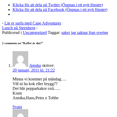
Klicka för att dela på Twitter (Öppnas i ett nytt fönster)
Klicka för att dela på Facebook (Öppnas i ett nytt fönster)
‹
Lär er surfa med Cape Adventures
Lunch på Steenberg
›
Publicerad i
Uncategorized
Taggar:
saker jag saknar fran sverige
2 comments on “
Kaffet är slut!
”
Annika
skriver:
20 januari, 2011 kl. 21:22
Minna vi kommer på måndag….
Vill ni ha kok eller brygg??
Det blir pepparkakor oxå…..
Kram
Annika,Hans,Petra o Tobbe
Svara