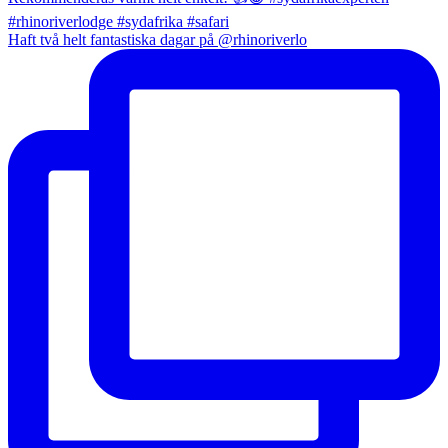
Haft två helt fantastiska dagar på @rhinoriverlo