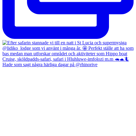
Hade som sagt några härliga dagar på @rhinorive