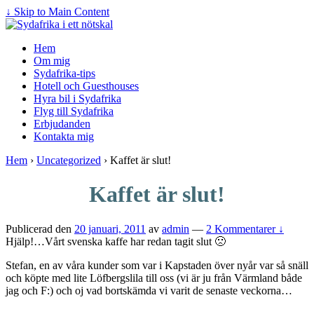
↓ Skip to Main Content
Hem
Om mig
Sydafrika-tips
Hotell och Guesthouses
Hyra bil i Sydafrika
Flyg till Sydafrika
Erbjudanden
Kontakta mig
Hem
›
Uncategorized
›
Kaffet är slut!
Kaffet är slut!
Publicerad den
20 januari, 2011
av
admin
—
2 Kommentarer ↓
Hjälp!…Vårt svenska kaffe har redan tagit slut 🙁
Stefan, en av våra kunder som var i Kapstaden över nyår var så snäll
och köpte med lite Löfbergslila till oss (vi är ju från Värmland både
jag och F:) och oj vad bortskämda vi varit de senaste veckorna…