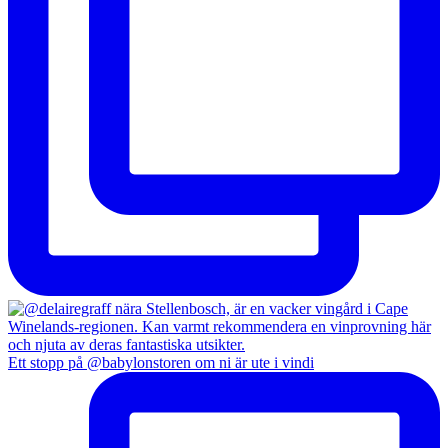
Ett stopp på @babylonstoren om ni är ute i vindi