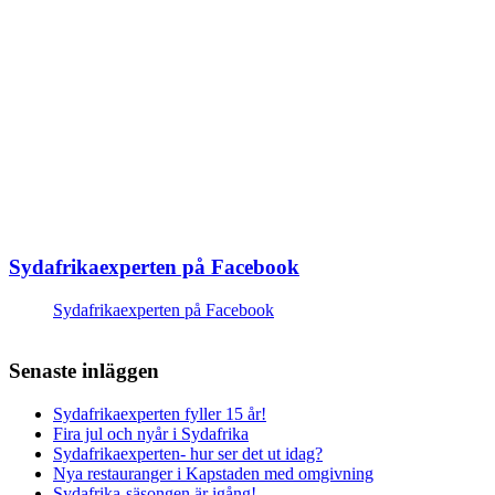
Sydafrikaexperten på Facebook
Sydafrikaexperten på Facebook
Senaste inläggen
Sydafrikaexperten fyller 15 år!
Fira jul och nyår i Sydafrika
Sydafrikaexperten- hur ser det ut idag?
Nya restauranger i Kapstaden med omgivning
Sydafrika-säsongen är igång!