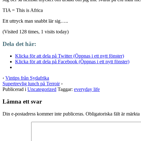
TIA = This is Africa
Ett uttryck man snabbt lär sig…..
(Visited 128 times, 1 visits today)
Dela det här:
Klicka för att dela på Twitter (Öppnas i ett nytt fönster)
Klicka för att dela på Facebook (Öppnas i ett nytt fönster)
‹
Vintips från Sydafrika
Supertrevlig lunch på Terroir
›
Publicerad i
Uncategorized
Taggar:
everyday life
Lämna ett svar
Din e-postadress kommer inte publiceras.
Obligatoriska fält är märkta