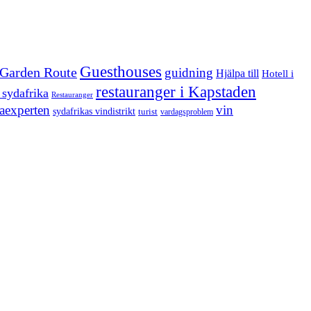
Guesthouses
Garden Route
guidning
Hjälpa till
Hotell i
restauranger i Kapstaden
 sydafrika
Restauranger
aexperten
vin
sydafrikas vindistrikt
turist
vardagsproblem