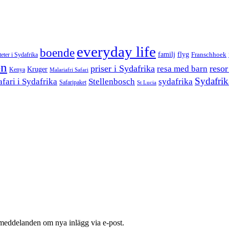
everyday life
boende
familj
flyg
teter i Sydafrika
Franschhoek
en
priser i Sydafrika
resor
resa med barn
Kruger
Kenya
Malariafri Safari
Sydafrik
afari i Sydafrika
Stellenbosch
sydafrika
Safaripaket
St Lucia
 meddelanden om nya inlägg via e-post.