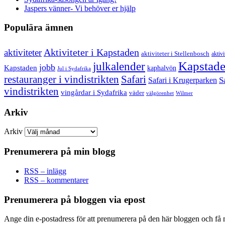
Jaspers vänner- Vi behöver er hjälp
Populära ämnen
aktiviteter
Aktiviteter i Kapstaden
aktiviteter i Stellenbosch
aktivi
Kapstad
julkalender
jobb
Kapstaden
kaphalvön
Jul i Sydafrika
restauranger i vindistrikten
Safari
S
Safari i Krugerparken
vindistrikten
vingårdar i Sydafrika
väder
välgörenhet
Wilmer
Arkiv
Arkiv
Prenumerera på min blogg
RSS – inlägg
RSS – kommentarer
Prenumerera på bloggen via epost
Ange din e-postadress för att prenumerera på den här bloggen och få