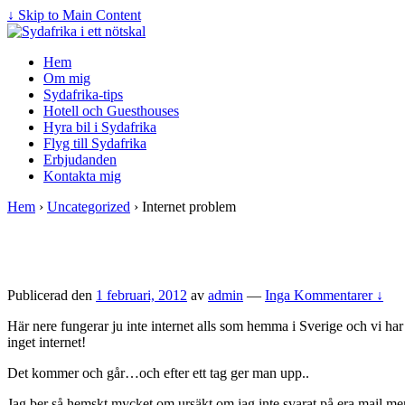
↓ Skip to Main Content
Hem
Om mig
Sydafrika-tips
Hotell och Guesthouses
Hyra bil i Sydafrika
Flyg till Sydafrika
Erbjudanden
Kontakta mig
Hem
›
Uncategorized
›
Internet problem
Publicerad den
1 februari, 2012
av
admin
—
Inga Kommentarer ↓
Här nere fungerar ju inte internet alls som hemma i Sverige och vi 
inget internet!
Det kommer och går…och efter ett tag ger man upp..
Jag ber så hemskt mycket om ursäkt om jag inte svarat på era mail men