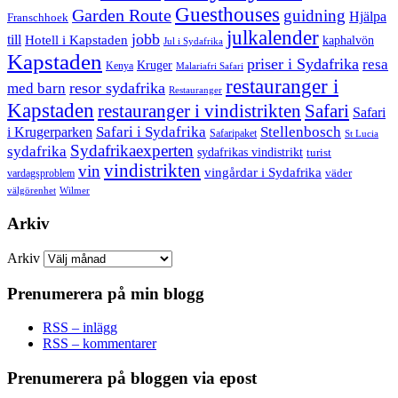
Guesthouses
Garden Route
guidning
Hjälpa
Franschhoek
julkalender
jobb
till
Hotell i Kapstaden
kaphalvön
Jul i Sydafrika
Kapstaden
priser i Sydafrika
resa
Kruger
Kenya
Malariafri Safari
restauranger i
resor sydafrika
med barn
Restauranger
Kapstaden
restauranger i vindistrikten
Safari
Safari
Safari i Sydafrika
Stellenbosch
i Krugerparken
Safaripaket
St Lucia
Sydafrikaexperten
sydafrika
sydafrikas vindistrikt
turist
vindistrikten
vin
vingårdar i Sydafrika
väder
vardagsproblem
välgörenhet
Wilmer
Arkiv
Arkiv
Prenumerera på min blogg
RSS – inlägg
RSS – kommentarer
Prenumerera på bloggen via epost