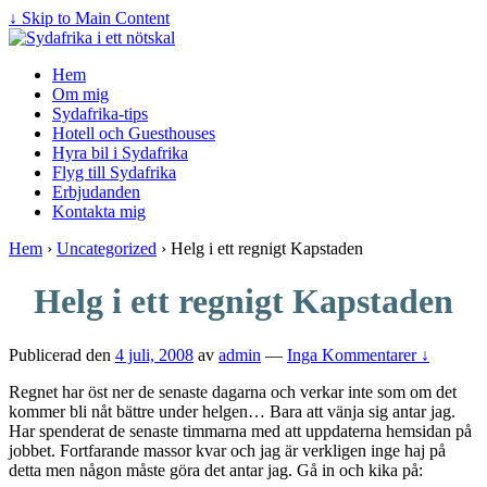
↓ Skip to Main Content
Hem
Om mig
Sydafrika-tips
Hotell och Guesthouses
Hyra bil i Sydafrika
Flyg till Sydafrika
Erbjudanden
Kontakta mig
Hem
›
Uncategorized
›
Helg i ett regnigt Kapstaden
Helg i ett regnigt Kapstaden
Publicerad den
4 juli, 2008
av
admin
—
Inga Kommentarer ↓
Regnet har öst ner de senaste dagarna och verkar inte som om det
kommer bli nåt bättre under helgen… Bara att vänja sig antar jag.
Har spenderat de senaste timmarna med att uppdaterna hemsidan på
jobbet. Fortfarande massor kvar och jag är verkligen inge haj på
detta men någon måste göra det antar jag. Gå in och kika på: