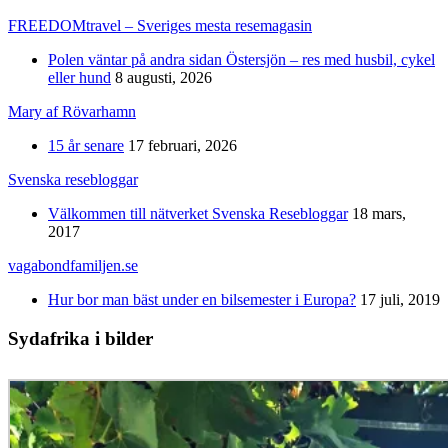
FREEDOMtravel – Sveriges mesta resemagasin
Polen väntar på andra sidan Östersjön – res med husbil, cykel
eller hund
8 augusti, 2026
Mary af Rövarhamn
15 år senare
17 februari, 2026
Svenska resebloggar
Välkommen till nätverket Svenska Resebloggar
18 mars,
2017
vagabondfamiljen.se
Hur bor man bäst under en bilsemester i Europa?
17 juli, 2019
Sydafrika i bilder