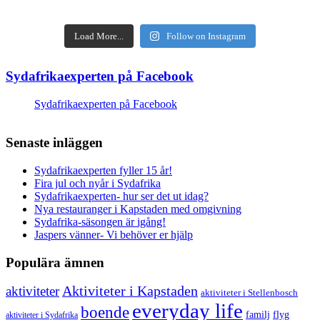
Load More...
Follow on Instagram
Sydafrikaexperten på Facebook
Sydafrikaexperten på Facebook
Senaste inläggen
Sydafrikaexperten fyller 15 år!
Fira jul och nyår i Sydafrika
Sydafrikaexperten- hur ser det ut idag?
Nya restauranger i Kapstaden med omgivning
Sydafrika-säsongen är igång!
Jaspers vänner- Vi behöver er hjälp
Populära ämnen
aktiviteter
Aktiviteter i Kapstaden
aktiviteter i Stellenbosch
everyday life
boende
familj
flyg
aktiviteter i Sydafrika