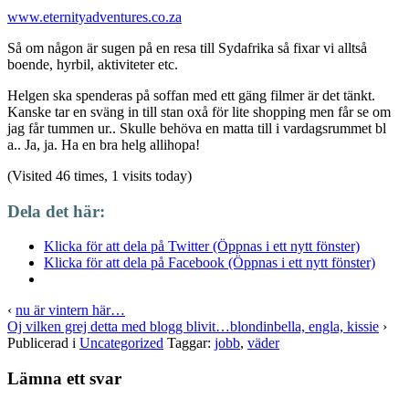
www.eternityadventures.co.za
Så om någon är sugen på en resa till Sydafrika så fixar vi alltså
boende, hyrbil, aktiviteter etc.
Helgen ska spenderas på soffan med ett gäng filmer är det tänkt.
Kanske tar en sväng in till stan oxå för lite shopping men får se om
jag får tummen ur.. Skulle behöva en matta till i vardagsrummet bl
a.. Ja, ja. Ha en bra helg allihopa!
(Visited 46 times, 1 visits today)
Dela det här:
Klicka för att dela på Twitter (Öppnas i ett nytt fönster)
Klicka för att dela på Facebook (Öppnas i ett nytt fönster)
‹
nu är vintern här…
Oj vilken grej detta med blogg blivit…blondinbella, engla, kissie
›
Publicerad i
Uncategorized
Taggar:
jobb
,
väder
Lämna ett svar