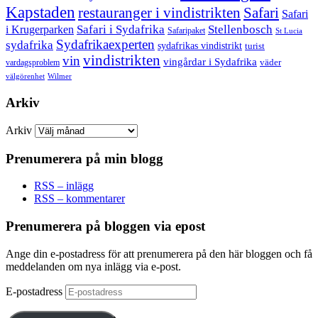
Kapstaden
restauranger i vindistrikten
Safari
Safari
Safari i Sydafrika
Stellenbosch
i Krugerparken
Safaripaket
St Lucia
Sydafrikaexperten
sydafrika
sydafrikas vindistrikt
turist
vindistrikten
vin
vingårdar i Sydafrika
väder
vardagsproblem
välgörenhet
Wilmer
Arkiv
Arkiv
Prenumerera på min blogg
RSS – inlägg
RSS – kommentarer
Prenumerera på bloggen via epost
Ange din e-postadress för att prenumerera på den här bloggen och få
meddelanden om nya inlägg via e-post.
E-postadress