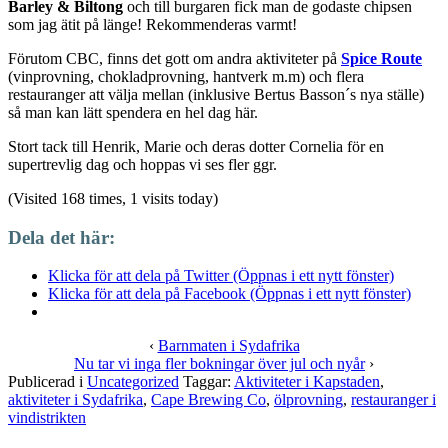
Barley & Biltong
och till burgaren fick man de godaste chipsen
som jag ätit på länge! Rekommenderas varmt!
Förutom CBC, finns det gott om andra aktiviteter på
Spice Route
(vinprovning, chokladprovning, hantverk m.m) och flera
restauranger att välja mellan (inklusive Bertus Basson´s nya ställe)
så man kan lätt spendera en hel dag här.
Stort tack till Henrik, Marie och deras dotter Cornelia för en
supertrevlig dag och hoppas vi ses fler ggr.
(Visited 168 times, 1 visits today)
Dela det här:
Klicka för att dela på Twitter (Öppnas i ett nytt fönster)
Klicka för att dela på Facebook (Öppnas i ett nytt fönster)
‹
Barnmaten i Sydafrika
Nu tar vi inga fler bokningar över jul och nyår
›
Publicerad i
Uncategorized
Taggar:
Aktiviteter i Kapstaden
,
aktiviteter i Sydafrika
,
Cape Brewing Co
,
ölprovning
,
restauranger i
vindistrikten