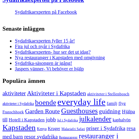
Sydafrikaexperten på Facebook
Senaste inläggen
Sydafrikaexperten fyller 15 år!
Fira jul och nyår i Sydafrika
Sydafrikaexperten- hur ser det ut idag?
Nya restauranger i Kapstaden med omgivning
Sydafrika-säsongen är igång!
Jaspers vänner- Vi behöver er hjälp
Populära ämnen
aktiviteter
Aktiviteter i Kapstaden
aktiviteter i Stellenbosch
everyday life
boende
familj
flyg
aktiviteter i Sydafrika
Guesthouses
Garden Route
guidning
Hjälpa
Franschhoek
julkalender
jobb
till
Hotell i Kapstaden
kaphalvön
Jul i Sydafrika
Kapstaden
priser i Sydafrika
resa
Kruger
Kenya
Malariafri Safari
restauranger i
resor sydafrika
med barn
Restauranger