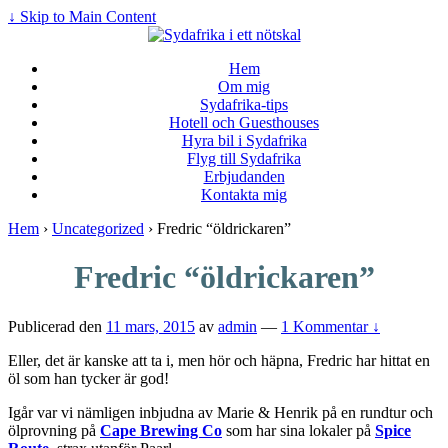
↓ Skip to Main Content
Hem
Om mig
Sydafrika-tips
Hotell och Guesthouses
Hyra bil i Sydafrika
Flyg till Sydafrika
Erbjudanden
Kontakta mig
Hem
›
Uncategorized
›
Fredric “öldrickaren”
Fredric “öldrickaren”
Publicerad den
11 mars, 2015
av
admin
—
1 Kommentar ↓
Eller, det är kanske att ta i, men hör och häpna, Fredric har hittat en
öl som han tycker är god!
Igår var vi nämligen inbjudna av Marie & Henrik på en rundtur och
ölprovning på
Cape Brewing Co
som har sina lokaler på
Spice