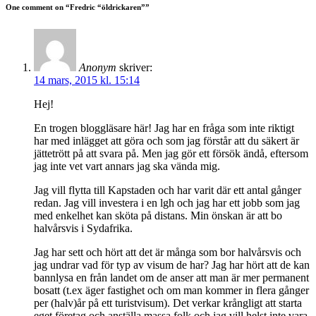
One comment on “
Fredric “öldrickaren”
”
Anonym
skriver:
14 mars, 2015 kl. 15:14
Hej!
En trogen bloggläsare här! Jag har en fråga som inte riktigt
har med inlägget att göra och som jag förstår att du säkert är
jättetrött på att svara på. Men jag gör ett försök ändå, eftersom
jag inte vet vart annars jag ska vända mig.
Jag vill flytta till Kapstaden och har varit där ett antal gånger
redan. Jag vill investera i en lgh och jag har ett jobb som jag
med enkelhet kan sköta på distans. Min önskan är att bo
halvårsvis i Sydafrika.
Jag har sett och hört att det är många som bor halvårsvis och
jag undrar vad för typ av visum de har? Jag har hört att de kan
bannlysa en från landet om de anser att man är mer permanent
bosatt (t.ex äger fastighet och om man kommer in flera gånger
per (halv)år på ett turistvisum). Det verkar krångligt att starta
eget företag och anställa massa folk och jag vill helst inte vara