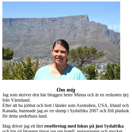
Om mig
Jag som skriver den här bloggen heter Minna och är en reslusten tjej
från Värmland.
Efter att ha jobbat och bott i länder som Australien, USA, Irland och
Kanada, hamnade jag av en slump i Sydafrika 2007 och föll pladask
för detta underbara land.
Idag driver jag ett litet
reseföretag med fokus på just Sydafrika
och här på bloggen tipsar jag om hotell, restauranger och mycket