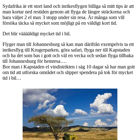
Sydafrika är ett stort land och inrikesflygen billiga så mitt tips är att
man kortar ned restiden genom att flyga de längre sträckorna och
bara väljer 2 el max 3 stopp under sin resa. Är många som vill
försöka täcka så mycket som möjligt på en väldigt kort tid.
Det blir vääääldigt mycket tid i bil.
Flyger man till Johannesburg så kan man därifrån exempelvis ta ett
inrikesflyg till Krugerparken, göra safari, flyga ner till Kapstaden
och ha det som bas i gott och väl en vecka och sedan flyga tillbaka
till Johannesburg för hemresa….
Bor man i Kapstaden el vindistrikten i säg 10 dagar så har man gott
om tid att utforska området och slipper spendera på tok för mycket
tid i bil…