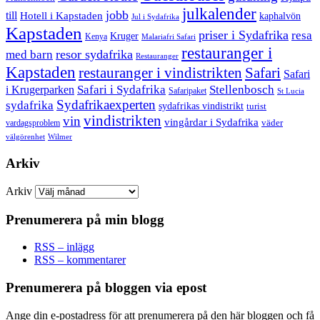
julkalender
jobb
till
Hotell i Kapstaden
kaphalvön
Jul i Sydafrika
Kapstaden
priser i Sydafrika
resa
Kruger
Kenya
Malariafri Safari
restauranger i
resor sydafrika
med barn
Restauranger
Kapstaden
restauranger i vindistrikten
Safari
Safari
Safari i Sydafrika
Stellenbosch
i Krugerparken
Safaripaket
St Lucia
Sydafrikaexperten
sydafrika
sydafrikas vindistrikt
turist
vindistrikten
vin
vingårdar i Sydafrika
väder
vardagsproblem
välgörenhet
Wilmer
Arkiv
Arkiv
Prenumerera på min blogg
RSS – inlägg
RSS – kommentarer
Prenumerera på bloggen via epost
Ange din e-postadress för att prenumerera på den här bloggen och få