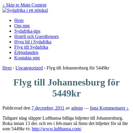
↓ Skip to Main Content
Hem
Om mig
Sydafrika-tips
Hotell och Guesthouses
Hyra bil i Sydafrika
Flyg till Sydafrika
Erbjudanden
Kontakta mig
Hem
›
Uncategorized
›
Flyg till Johannesburg för 5449kr
Flyg till Johannesburg för
5449kr
Publicerad den
7 december, 2011
av
admin
—
Inga Kommentarer ↓
Tidigare idag släppte Lufthansa billiga biljetter till Johannesburg.
Boka innan 13 dec och res i feb-mars så finns det biljetter för så lite
som 5449kr t/r.
http://www.lufthansa.com/