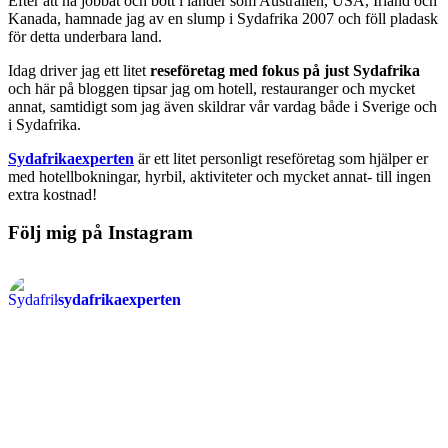
Efter att ha jobbat och bott i länder som Australien, USA, Irland och
Kanada, hamnade jag av en slump i Sydafrika 2007 och föll pladask
för detta underbara land.
Idag driver jag ett litet
reseföretag med fokus på just Sydafrika
och här på bloggen tipsar jag om hotell, restauranger och mycket
annat, samtidigt som jag även skildrar vår vardag både i Sverige och
i Sydafrika.
Sydafrikaexperten
är ett litet personligt reseföretag som hjälper er
med hotellbokningar, hyrbil, aktiviteter och mycket annat- till ingen
extra kostnad!
Följ mig på Instagram
sydafrikaexperten