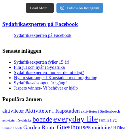
Load More...
Follow on Instagram
Sydafrikaexperten på Facebook
Sydafrikaexperten på Facebook
Senaste inläggen
Sydafrikaexperten fyller 15 år!
Fira jul och nyår i Sydafrika
Sydafrikaexperten- hur ser det ut idag?
Nya restauranger i Kapstaden med omgivning
Sydafrika-säsongen är igång!
Jaspers vänner- Vi behöver er hjälp
Populära ämnen
aktiviteter
Aktiviteter i Kapstaden
aktiviteter i Stellenbosch
everyday life
boende
familj
flyg
aktiviteter i Sydafrika
Guesthouses
Garden Route
guidning
Hjälpa
Franschhoek