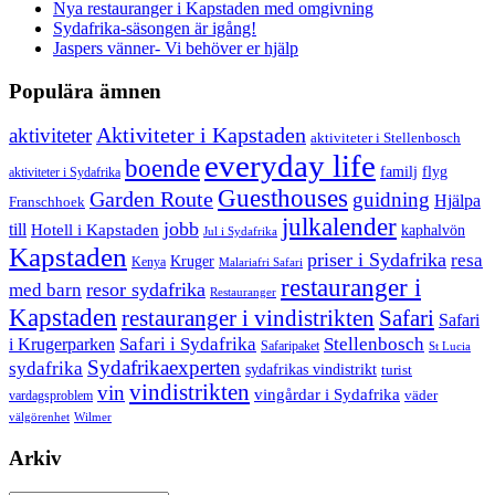
Nya restauranger i Kapstaden med omgivning
Sydafrika-säsongen är igång!
Jaspers vänner- Vi behöver er hjälp
Populära ämnen
aktiviteter
Aktiviteter i Kapstaden
aktiviteter i Stellenbosch
everyday life
boende
familj
flyg
aktiviteter i Sydafrika
Guesthouses
Garden Route
guidning
Hjälpa
Franschhoek
julkalender
jobb
till
Hotell i Kapstaden
kaphalvön
Jul i Sydafrika
Kapstaden
priser i Sydafrika
resa
Kruger
Kenya
Malariafri Safari
restauranger i
resor sydafrika
med barn
Restauranger
Kapstaden
restauranger i vindistrikten
Safari
Safari
Safari i Sydafrika
Stellenbosch
i Krugerparken
Safaripaket
St Lucia
Sydafrikaexperten
sydafrika
sydafrikas vindistrikt
turist
vindistrikten
vin
vingårdar i Sydafrika
väder
vardagsproblem
välgörenhet
Wilmer
Arkiv