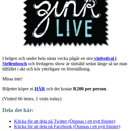
I helgen och under hela nästa vecka pågår en stor
vinfestival i
Stellenbosch
och fredagens show är slutsåld sedan länge så tar man
tillfället i akt och kör ytterligare en föreställning.
Missa inte!
Biljetter köper ni
HÄR
och det kostar
R200 per person
.
(Visited 66 times, 1 visits today)
Dela det här:
Klicka för att dela på Twitter (Öppnas i ett nytt fönster)
Klicka för att dela på Facebook (Öppnas i ett nytt fönster)