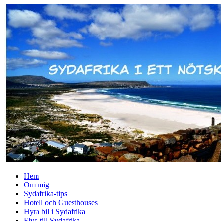
↓
Skip
to
Main
Content
Hem
Om mig
Sydafrika-tips
Hotell och Guesthouses
Hyra bil i Sydafrika
Flyg till Sydafrika