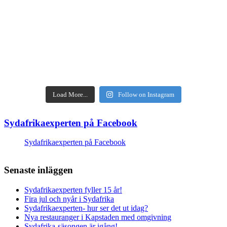
Load More...
Follow on Instagram
Sydafrikaexperten på Facebook
Sydafrikaexperten på Facebook
Senaste inläggen
Sydafrikaexperten fyller 15 år!
Fira jul och nyår i Sydafrika
Sydafrikaexperten- hur ser det ut idag?
Nya restauranger i Kapstaden med omgivning
Sydafrika-säsongen är igång!