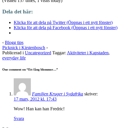
(Visited 157 times, 1 visits today)
Dela det här:
Klicka för att dela på Twitter (Öppnas i ett nytt fönster)
Klicka för att dela på Facebook (Öppnas i ett nytt fönster)
‹
Blogg tips
Picknick i Kirstenbosch
›
Publicerad i
Uncategorized
Taggar:
Aktiviteter i Kapstaden
,
everyday life
One comment on “
Ett fång blommor…
”
Familjen Kruger i Sydafrika
skriver:
17 mars, 2012 kl. 17:43
Wow! Han kan han Fredric!
Svara