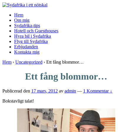
↓
Skip
Hem
to
Om mig
Main
Sydafrika-tips
Content
Hotell och Guesthouses
Hyra bil i Sydafrika
Flyg till Sydafrika
Erbjudanden
Kontakta mig
Hem
›
Uncategorized
›
Ett fång blommor…
Ett fång blommor…
Publicerad den
17 mars, 2012
av
admin
—
1 Kommentar ↓
Bokstavligt talat!