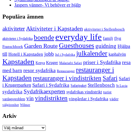
Jaspers vänner- Vi behöver er hjälp
Populära ämnen
aktiviteter
Aktiviteter i Kapstaden
aktiviteter i Stellenbosch
everyday life
boende
familj
flyg
aktiviteter i Sydafrika
Guesthouses
Garden Route
guidning
Hjälpa
Franschhoek
julkalender
jobb
till
Hotell i Kapstaden
kaphalvön
Jul i Sydafrika
Kapstaden
priser i Sydafrika
resa
Kruger
Kenya
Malariafri Safari
restauranger i
resor sydafrika
med barn
Restauranger
Kapstaden
restauranger i vindistrikten
Safari
Safari
Safari i Sydafrika
Stellenbosch
i Krugerparken
Safaripaket
St Lucia
Sydafrikaexperten
sydafrika
sydafrikas vindistrikt
turist
vindistrikten
vin
vingårdar i Sydafrika
väder
vardagsproblem
välgörenhet
Wilmer
Arkiv
Arkiv