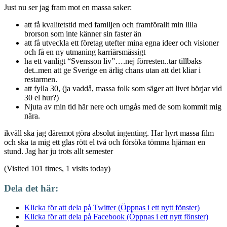
Just nu ser jag fram mot en massa saker:
att få kvalitetstid med familjen och framförallt min lilla
brorson som inte känner sin faster än
att få utveckla ett företag utefter mina egna ideer och visioner
och få en ny utmaning karriärsmässigt
ha ett vanligt “Svensson liv”….nej förresten..tar tillbaks
det..men att ge Sverige en ärlig chans utan att det kliar i
restarmen.
att fylla 30, (ja vaddå, massa folk som säger att livet börjar vid
30 el hur?)
Njuta av min tid här nere och umgås med de som kommit mig
nära.
ikväll ska jag däremot göra absolut ingenting. Har hyrt massa film
och ska ta mig ett glas rött el två och försöka tömma hjärnan en
stund. Jag har ju trots allt semester
(Visited 101 times, 1 visits today)
Dela det här:
Klicka för att dela på Twitter (Öppnas i ett nytt fönster)
Klicka för att dela på Facebook (Öppnas i ett nytt fönster)