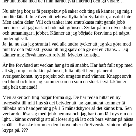
ner allt..bolla med de i min närhet (via internet) och gå vidare…
Nu när jag börjar få perspektiv på saker och ting så känner jag mig t
om lite lättad. Inte över att behöva flytta från Sydafrika, absolut inte!
Men andra delar. Vill och tänker inte smutskasta mitt gamla jobb
men inser att jag nästan hade nått gränsen. Syftar på min utveckling
och utmaningar i jobbet. Känner att jag började försvinna på något
underligt sätt.
Ja, ja..nu ska jag strunta i vad alla andra tycker att jag ska göra med
mitt liv och faktiskt lyssna till mig själv och ge det en chans… Jag
känner mig förvånansvärt rofylld. Mycket konstigt.
Är lite förvånad att veckan har gått så snabbt. Har haft fullt upp med
att säga upp kontraktet på huset, hitta biljett hem, planerat
sverigeankomst, nytt projekt och umgåtts med vänner. Knappt sovit
en blund och tror jag kommer somna som en stock ikväll..känner
mig helt utmattad!
Men saker och ting börjar forma sig. De har redan hittat en ny
hyresgäst till mitt hus så det betyder att jag garanterat kommer få
tillbaka min handpenning på 1.5 månadshyror så det känns bra. Sen
verkar det lösa sig med jobb hemma och jag har t om fått nys om en
lght…känns overkligt att allt löser sig så lätt och bara väntar på nästa
smäll… Kanske kommer den i november när Svenska vintern börjar
krypa på..???