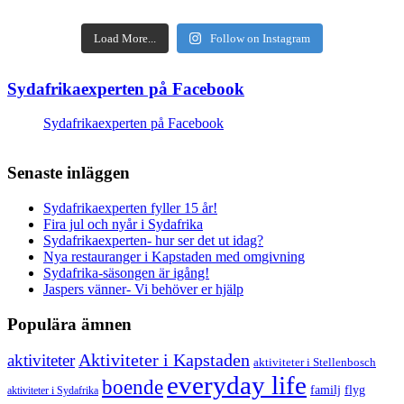
Load More...
Follow on Instagram
Sydafrikaexperten på Facebook
Sydafrikaexperten på Facebook
Senaste inläggen
Sydafrikaexperten fyller 15 år!
Fira jul och nyår i Sydafrika
Sydafrikaexperten- hur ser det ut idag?
Nya restauranger i Kapstaden med omgivning
Sydafrika-säsongen är igång!
Jaspers vänner- Vi behöver er hjälp
Populära ämnen
aktiviteter
Aktiviteter i Kapstaden
aktiviteter i Stellenbosch
everyday life
boende
familj
flyg
aktiviteter i Sydafrika