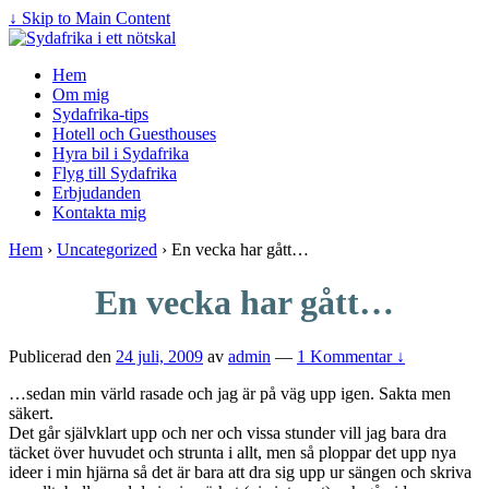
↓ Skip to Main Content
Hem
Om mig
Sydafrika-tips
Hotell och Guesthouses
Hyra bil i Sydafrika
Flyg till Sydafrika
Erbjudanden
Kontakta mig
Hem
›
Uncategorized
›
En vecka har gått…
En vecka har gått…
Publicerad den
24 juli, 2009
av
admin
—
1 Kommentar ↓
…sedan min värld rasade och jag är på väg upp igen. Sakta men
säkert.
Det går självklart upp och ner och vissa stunder vill jag bara dra
täcket över huvudet och strunta i allt, men så ploppar det upp nya
ideer i min hjärna så det är bara att dra sig upp ur sängen och skriva