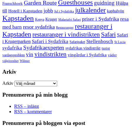
Guesthouses
Garden Route
guidning
Hjälpa
Franschhoek
julkalender
jobb
till
Hotell i Kapstaden
kaphalvön
Jul i Sydafrika
Kapstaden
priser i Sydafrika
resa
Kruger
Kenya
Malariafri Safari
restauranger i
resor sydafrika
med barn
Restauranger
Kapstaden
restauranger i vindistrikten
Safari
Safari
Safari i Sydafrika
Stellenbosch
i Krugerparken
Safaripaket
St Lucia
Sydafrikaexperten
sydafrika
sydafrikas vindistrikt
turist
vindistrikten
vin
vingårdar i Sydafrika
väder
vardagsproblem
välgörenhet
Wilmer
Arkiv
Arkiv
Prenumerera på min blogg
RSS – inlägg
RSS – kommentarer
Prenumerera på bloggen via epost