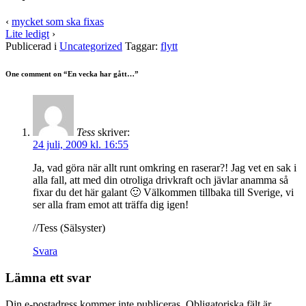
‹
mycket som ska fixas
Lite ledigt
›
Publicerad i
Uncategorized
Taggar:
flytt
One comment on “
En vecka har gått…
”
Tess
skriver:
24 juli, 2009 kl. 16:55
Ja, vad göra när allt runt omkring en raserar?! Jag vet en sak i
alla fall, att med din otroliga drivkraft och jävlar anamma så
fixar du det här galant 🙂 Välkommen tillbaka till Sverige, vi
ser alla fram emot att träffa dig igen!
//Tess (Sälsyster)
Svara
Lämna ett svar
Din e-postadress kommer inte publiceras.
Obligatoriska fält är