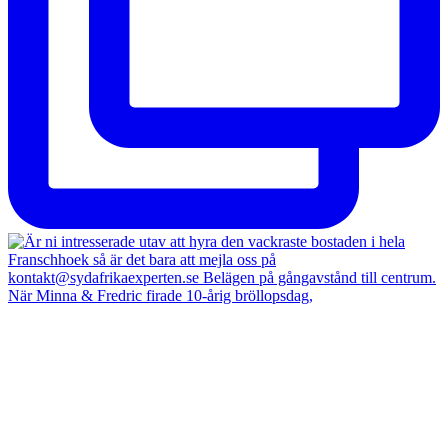
När Minna & Fredric firade 10-årig bröllopsdag,