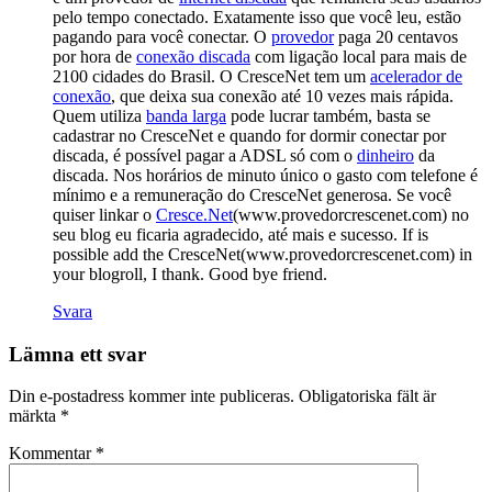
pelo tempo conectado. Exatamente isso que você leu, estão
pagando para você conectar. O
provedor
paga 20 centavos
por hora de
conexão discada
com ligação local para mais de
2100 cidades do Brasil. O CresceNet tem um
acelerador de
conexão
, que deixa sua conexão até 10 vezes mais rápida.
Quem utiliza
banda larga
pode lucrar também, basta se
cadastrar no CresceNet e quando for dormir conectar por
discada, é possível pagar a ADSL só com o
dinheiro
da
discada. Nos horários de minuto único o gasto com telefone é
mínimo e a remuneração do CresceNet generosa. Se você
quiser linkar o
Cresce.Net
(www.provedorcrescenet.com) no
seu blog eu ficaria agradecido, até mais e sucesso. If is
possible add the CresceNet(www.provedorcrescenet.com) in
your blogroll, I thank. Good bye friend.
Svara
Lämna ett svar
Din e-postadress kommer inte publiceras.
Obligatoriska fält är
märkta
*
Kommentar
*