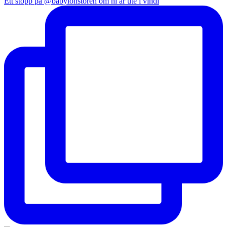
Ett stopp på @babylonstoren om ni är ute i vindi