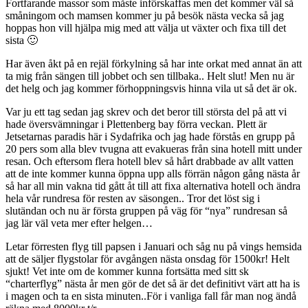
Fortfarande massor som måste införskaffas men det kommer väl så
småningom och mamsen kommer ju på besök nästa vecka så jag
hoppas hon vill hjälpa mig med att välja ut växter och fixa till det
sista 🙂
Har även åkt på en rejäl förkylning så har inte orkat med annat än att
ta mig från sängen till jobbet och sen tillbaka.. Helt slut! Men nu är
det helg och jag kommer förhoppningsvis hinna vila ut så det är ok.
Var ju ett tag sedan jag skrev och det beror till största del på att vi
hade översvämningar i Plettenberg bay förra veckan. Plett är
Jetsetarnas paradis här i Sydafrika och jag hade förstås en grupp på
20 pers som alla blev tvugna att evakueras från sina hotell mitt under
resan. Och eftersom flera hotell blev så hårt drabbade av allt vatten
att de inte kommer kunna öppna upp alls förrän någon gång nästa år
så har all min vakna tid gått åt till att fixa alternativa hotell och ändra
hela vår rundresa för resten av säsongen.. Tror det löst sig i
slutändan och nu är första gruppen på väg för “nya” rundresan så
jag lär väl veta mer efter helgen…
Letar förresten flyg till papsen i Januari och såg nu på vings hemsida
att de säljer flygstolar för avgången nästa onsdag för 1500kr! Helt
sjukt! Vet inte om de kommer kunna fortsätta med sitt sk
“charterflyg” nästa år men gör de det så är det definitivt värt att ha is
i magen och ta en sista minuten..För i vanliga fall får man nog ändå