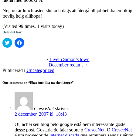
räkna med 8000kr t/r..
Nej, nu är lunchrasten slut och dags att återgå till jobbet..ha en riktigt
trevlig helg allihopa!
(Visited 99 times, 1 visits today)
Dela det här:
Klicka
Klicka
för
för
att
att
dela
dela
på
på
‹
Livet i Simon’s town
Twitter
Facebook
December redan…
›
(Öppnas
(Öppnas
i
i
Publicerad i
Uncategorized
ett
ett
nytt
nytt
fönster)
fönster)
One comment on “
Ekar inte lika mycket längre
”
CresceNet
skriver:
2 december, 2007 kl. 18:43
Oi, achei seu blog pelo google está bem interessante gostei
desse post. Gostaria de falar sobre o
CresceNet
. O
CresceNet
é um provedor de
internet discada
que remunera seus usuários