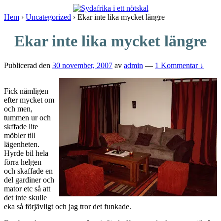
↓
Skip
Hem
›
Uncategorized
›
Ekar inte lika mycket längre
to
Main
Ekar inte lika mycket längre
Content
Publicerad den
30 november, 2007
av
admin
—
1 Kommentar ↓
Fick nämligen
efter mycket om
och men,
tummen ur och
skffade lite
möbler till
lägenheten.
Hyrde bil hela
förra helgen
och skaffade en
del gardiner och
mator etc så att
det inte skulle
eka så förjävligt och jag tror det funkade.