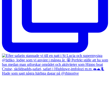
Hade som sagt några härliga dagar på @rhinorive