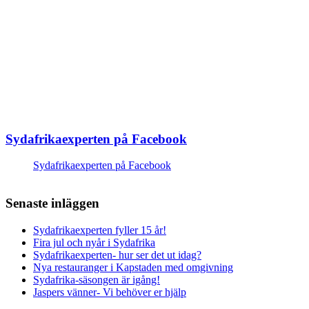
Sydafrikaexperten på Facebook
Sydafrikaexperten på Facebook
Senaste inläggen
Sydafrikaexperten fyller 15 år!
Fira jul och nyår i Sydafrika
Sydafrikaexperten- hur ser det ut idag?
Nya restauranger i Kapstaden med omgivning
Sydafrika-säsongen är igång!
Jaspers vänner- Vi behöver er hjälp