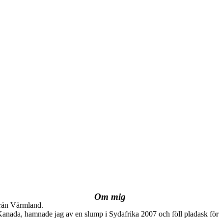
Om mig
från Värmland.
 Kanada, hamnade jag av en slump i Sydafrika 2007 och föll pladask för 