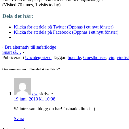
(Visited 70 times, 1 visits today)
Dela det här:
Klicka för att dela på Twitter (Öppnas i ett nytt fönster)
Klicka för att dela på Facebook (Öppnas i ett nytt fönster)
‹
Bra alternativ till safarilodge
Snart så…
›
Publicerad i
Uncategorized
Taggar:
boende
,
Guesthouses
,
vin
,
vindist
One comment on “
Eikendal Wine Estate
”
eve
skriver:
19 juni, 2010 kl. 10:08
Så intressant blogg du har! fastnade direkt =)
Svara