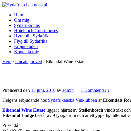
↓
Skip
Hem
to
Om mig
Main
Sydafrika-tips
Content
Hotell och Guesthouses
Hyra bil i Sydafrika
Flyg till Sydafrika
Erbjudanden
Kontakta mig
Hem
›
Uncategorized
›
Eikendal Wine Estate
Publicerad den
18 juni, 2010
av
admin
—
1 Kommentar ↓
Helgens erbjudande hos
Sydafrikanska Vinklubben
är
Eikendals Ro
Eikendal Wine Estate
ligger i hjärtat av
Stellenbosch
vindistrikt och
Eikendal Lodge
består av 9 lyxiga rum och är ett ypperligt alternativ
Priset då?
Från R630 rand per person och natt under högsäsong…