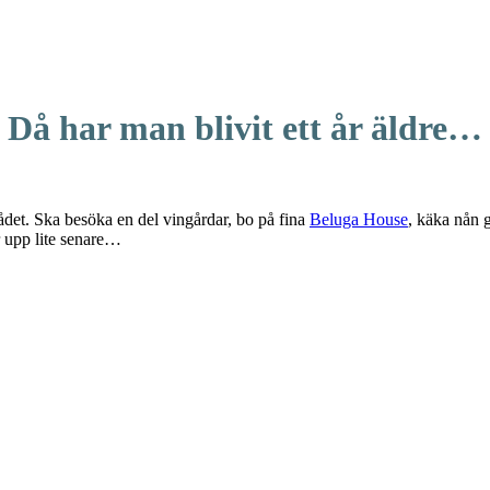
Då har man blivit ett år äldre…
et. Ska besöka en del vingårdar, bo på fina
Beluga House
, käka nån 
r upp lite senare…