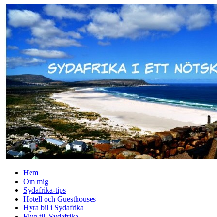
↓
Skip
to
Main
Content
Hem
Om mig
Sydafrika-tips
Hotell och Guesthouses
Hyra bil i Sydafrika
Flyg till Sydafrika