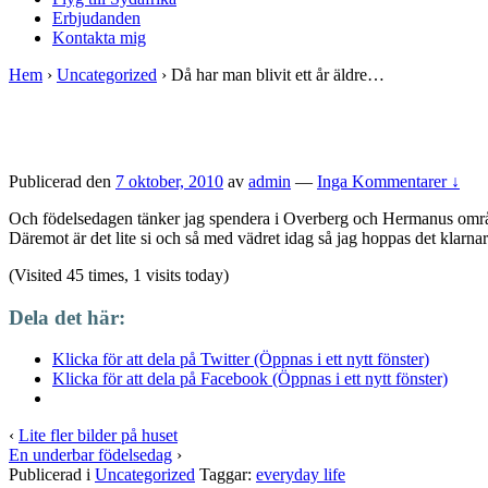
Erbjudanden
Kontakta mig
Hem
›
Uncategorized
›
Då har man blivit ett år äldre…
Publicerad den
7 oktober, 2010
av
admin
—
Inga Kommentarer ↓
Och födelsedagen tänker jag spendera i Overberg och Hermanus områd
Däremot är det lite si och så med vädret idag så jag hoppas det klarna
(Visited 45 times, 1 visits today)
Dela det här:
Klicka för att dela på Twitter (Öppnas i ett nytt fönster)
Klicka för att dela på Facebook (Öppnas i ett nytt fönster)
‹
Lite fler bilder på huset
En underbar födelsedag
›
Publicerad i
Uncategorized
Taggar:
everyday life