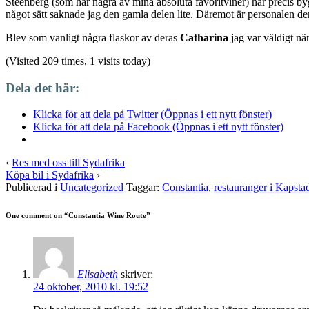
Steenberg (som har några av mina absoluta favoritviner) har precis byg
något sätt saknade jag den gamla delen lite. Däremot är personalen de
Blev som vanligt några flaskor av deras
Catharina
jag var väldigt n
(Visited 209 times, 1 visits today)
Dela det här:
Klicka för att dela på Twitter (Öppnas i ett nytt fönster)
Klicka för att dela på Facebook (Öppnas i ett nytt fönster)
‹
Res med oss till Sydafrika
Köpa bil i Sydafrika
›
Publicerad i
Uncategorized
Taggar:
Constantia
,
restauranger i Kapsta
One comment on “
Constantia Wine Route
”
Elisabeth
skriver:
24 oktober, 2010 kl. 19:52