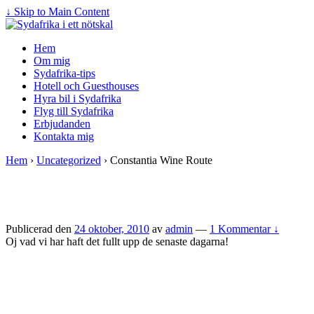
↓ Skip to Main Content
Hem
Om mig
Sydafrika-tips
Hotell och Guesthouses
Hyra bil i Sydafrika
Flyg till Sydafrika
Erbjudanden
Kontakta mig
Hem
›
Uncategorized
›
Constantia Wine Route
Publicerad den
24 oktober, 2010
av
admin
—
1 Kommentar ↓
Oj vad vi har haft det fullt upp de senaste dagarna!