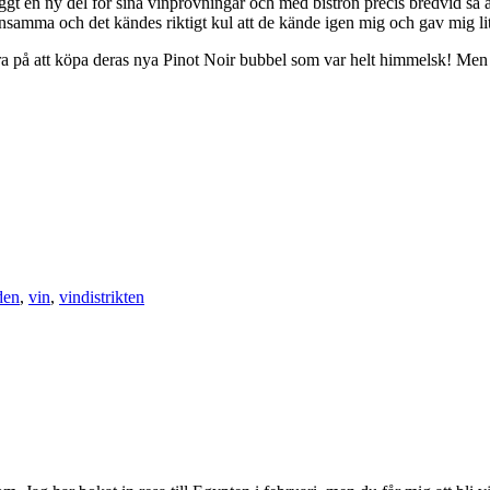
gt en ny del för sina vinprovningar och med bistron precis bredvid så ä
nsamma och det kändes riktigt kul att de kände igen mig och gav mig lit
ära på att köpa deras nya Pinot Noir bubbel som var helt himmelsk! Men
den
,
vin
,
vindistrikten