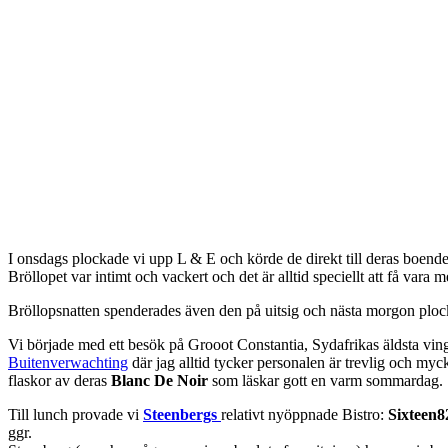
I onsdags plockade vi upp L & E och körde de direkt till deras boend
Bröllopet var intimt och vackert och det är alltid speciellt att få vara
Bröllopsnatten spenderades även den på uitsig och nästa morgon plock
Vi började med ett besök på Grooot Constantia, Sydafrikas äldsta vi
Buitenverwachting
där jag alltid tycker personalen är trevlig och myck
flaskor av deras
Blanc De Noir
som läskar gott en varm sommardag.
Till lunch provade vi
Steenbergs
relativt nyöppnade Bistro:
Sixteen
ggr.