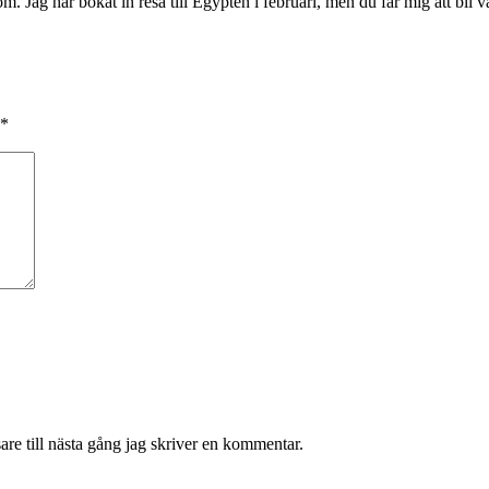
. Jag har bokat in resa till Egypten i februari, men du får mig att bli v
*
re till nästa gång jag skriver en kommentar.