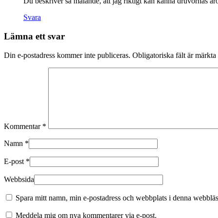
Du beskriver så målande, att jag riktigt kan känna druvornas arom
Svara
Lämna ett svar
Din e-postadress kommer inte publiceras.
Obligatoriska fält är märkta
Kommentar
*
Namn
*
E-post
*
Webbsida
Spara mitt namn, min e-postadress och webbplats i denna webbläsa
Meddela mig om nya kommentarer via e-post.