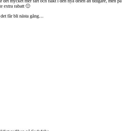
r det mycket mer fart och fläkt i den nya delen än tidigare, men på
e extra rabatt 🙂
 det får bli nästa gång…