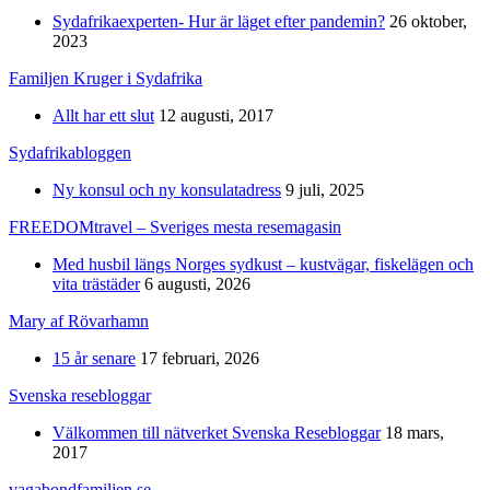
Sydafrikaexperten- Hur är läget efter pandemin?
26 oktober,
2023
Familjen Kruger i Sydafrika
Allt har ett slut
12 augusti, 2017
Sydafrikabloggen
Ny konsul och ny konsulatadress
9 juli, 2025
FREEDOMtravel – Sveriges mesta resemagasin
Med husbil längs Norges sydkust – kustvägar, fiskelägen och
vita trästäder
6 augusti, 2026
Mary af Rövarhamn
15 år senare
17 februari, 2026
Svenska resebloggar
Välkommen till nätverket Svenska Resebloggar
18 mars,
2017
vagabondfamiljen.se