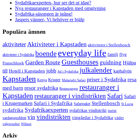
Sydafrikaexperten- hur ser det ut idag?
Nya restauranger i Kapstaden med omgivning
Sydafrika-säsongen är igång!
Jaspers vänner- Vi behöver er hjälp
Populära ämnen
aktiviteter
Aktiviteter i Kapstaden
aktiviteter i Stellenbosch
everyday life
boende
familj
flyg
aktiviteter i Sydafrika
Guesthouses
Garden Route
guidning
Hjälpa
Franschhoek
julkalender
jobb
till
Hotell i Kapstaden
kaphalvön
Jul i Sydafrika
Kapstaden
priser i Sydafrika
resa
Kruger
Kenya
Malariafri Safari
restauranger i
resor sydafrika
med barn
Restauranger
Kapstaden
restauranger i vindistrikten
Safari
Safari
Safari i Sydafrika
Stellenbosch
i Krugerparken
Safaripaket
St Lucia
Sydafrikaexperten
sydafrika
sydafrikas vindistrikt
turist
vindistrikten
vin
vingårdar i Sydafrika
väder
vardagsproblem
välgörenhet
Wilmer
Arkiv