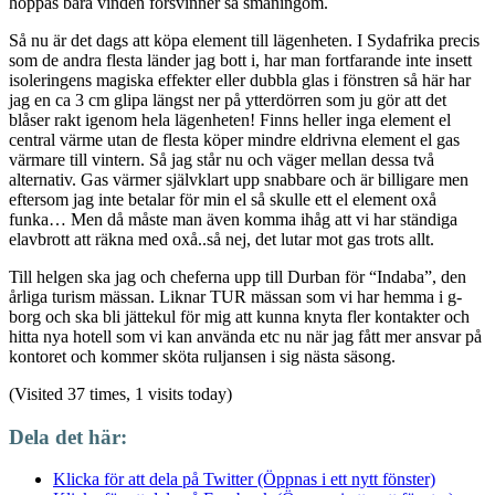
hoppas bara vinden försvinner så småningom.
Så nu är det dags att köpa element till lägenheten. I Sydafrika precis
som de andra flesta länder jag bott i, har man fortfarande inte insett
isoleringens magiska effekter eller dubbla glas i fönstren så här har
jag en ca 3 cm glipa längst ner på ytterdörren som ju gör att det
blåser rakt igenom hela lägenheten! Finns heller inga element el
central värme utan de flesta köper mindre eldrivna element el gas
värmare till vintern. Så jag står nu och väger mellan dessa två
alternativ. Gas värmer självklart upp snabbare och är billigare men
eftersom jag inte betalar för min el så skulle ett el element oxå
funka… Men då måste man även komma ihåg att vi har ständiga
elavbrott att räkna med oxå..så nej, det lutar mot gas trots allt.
Till helgen ska jag och cheferna upp till Durban för “Indaba”, den
årliga turism mässan. Liknar TUR mässan som vi har hemma i g-
borg och ska bli jättekul för mig att kunna knyta fler kontakter och
hitta nya hotell som vi kan använda etc nu när jag fått mer ansvar på
kontoret och kommer sköta ruljansen i sig nästa säsong.
(Visited 37 times, 1 visits today)
Dela det här:
Klicka för att dela på Twitter (Öppnas i ett nytt fönster)