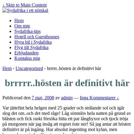
↓ Skip to Main Content
Hem
Om mig
Sydafrika-tips
Hotell och Guesthouses
Hyra bil i Sydafrika
Flyg till Sydafrika
Erbjudanden
Kontakta mig
Hem
›
Uncategorized
›
brrrrr..hösten är definitivt här
brrrrr..hösten är definitivt här
Publicerad den
7 maj, 2008
av
admin
—
Inga Kommentarer ↓
Var jättefint hela helgen med 25 grader och strålande sol och igår
slog det om..och det med råge! Låg sömnlös hela natten på grund av
blåsten och fick raskt försöka hitta ett par långbyxor och tjock tröja
på morgonen när jag insåg att regnet öste ner! Så jag antar att hösten
definitivt är på ingång. Har absolut ingenting mot kylan, men