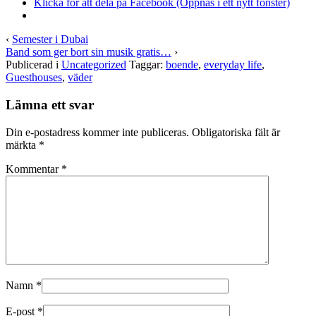
Klicka för att dela på Facebook (Öppnas i ett nytt fönster)
‹
Semester i Dubai
Band som ger bort sin musik gratis…
›
Publicerad i
Uncategorized
Taggar:
boende
,
everyday life
,
Guesthouses
,
väder
Lämna ett svar
Din e-postadress kommer inte publiceras.
Obligatoriska fält är
märkta
*
Kommentar
*
Namn
*
E-post
*