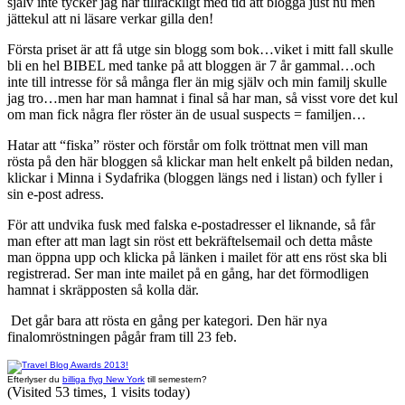
själv inte tycker jag har tillräckligt med tid att blogga just nu men
jättekul att ni läsare verkar gilla den!
Första priset är att få utge sin blogg som bok…viket i mitt fall skulle
bli en hel BIBEL med tanke på att bloggen är 7 år gammal…och
inte till intresse för så många fler än mig själv och min familj skulle
jag tro…men har man hamnat i final så har man, så visst vore det kul
om man fick några fler röster än de usual suspects = familjen…
Hatar att “fiska” röster och förstår om folk tröttnat men vill man
rösta på den här bloggen så klickar man helt enkelt på bilden nedan,
klickar i Minna i Sydafrika (bloggen längs ned i listan) och fyller i
sin e-post adress.
För att undvika fusk med falska e-postadresser el liknande, så får
man efter att man lagt sin röst ett bekräftelsemail och detta måste
man öppna upp och klicka på länken i mailet för att ens röst ska bli
registrerad. Ser man inte mailet på en gång, har det förmodligen
hamnat i skräpposten så kolla där.
Det går bara att rösta en gång per kategori. Den här nya
finalomröstningen pågår fram till 23 feb.
Efterlyser du
billiga flyg New York
till semestern?
(Visited 53 times, 1 visits today)