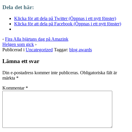
Dela det här:
Klicka för att dela på Twitter (Öppnas i ett nytt fönster)
Klicka för att dela på Facebook (Öppnas i ett nytt fönster)
‹
Fira Alla hjärtans dag på Amazink
Helgen som gick
›
Publicerad i
Uncategorized
Taggar:
blog awards
Lämna ett svar
Din e-postadress kommer inte publiceras.
Obligatoriska fält är
märkta
*
Kommentar
*