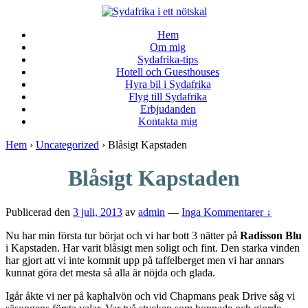
↓
Skip
Hem
to
Om mig
Main
Sydafrika-tips
Content
Hotell och Guesthouses
Hyra bil i Sydafrika
Flyg till Sydafrika
Erbjudanden
Kontakta mig
Hem
›
Uncategorized
›
Blåsigt Kapstaden
Blåsigt Kapstaden
Publicerad den
3 juli, 2013
av
admin
—
Inga Kommentarer ↓
Nu har min första tur börjat och vi har bott 3 nätter på
Radisson Blu
i Kapstaden. Har varit blåsigt men soligt och fint. Den starka vinden
har gjort att vi inte kommit upp på taffelberget men vi har annars
kunnat göra det mesta så alla är nöjda och glada.
Igår åkte vi ner på kaphalvön och vid Chapmans peak Drive såg vi