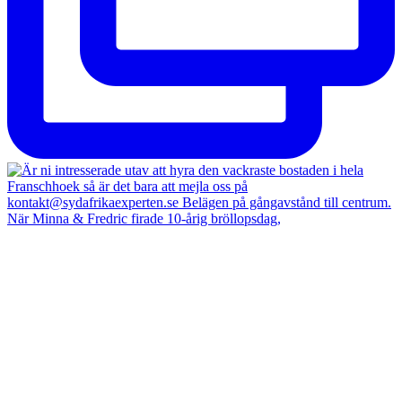
När Minna & Fredric firade 10-årig bröllopsdag,