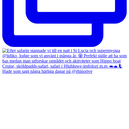
Hade som sagt några härliga dagar på @rhinorive