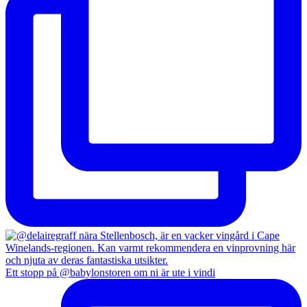
Ett stopp på @babylonstoren om ni är ute i vindi