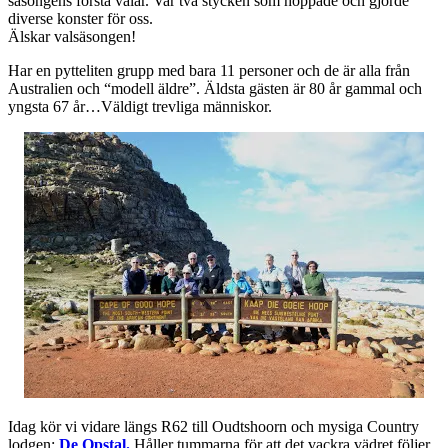
säsongens första valar. Var två stycken som hoppade och gjorde
diverse konster för oss.
Älskar valsäsongen!
Har en pytteliten grupp med bara 11 personer och de är alla från
Australien och “modell äldre”. Äldsta gästen är 80 år gammal och
yngsta 67 år…Väldigt trevliga människor.
Idag kör vi vidare längs R62 till Oudtshoorn och mysiga Country
lodgen:
De Opstal.
Håller tummarna för att det vackra vädret följer