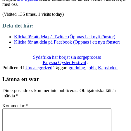
med oss
.
(Visited 136 times, 1 visits today)
Dela det här:
Klicka för att dela på Twitter (Öppnas i ett nytt fönster)
Klicka för att dela på Facebook (Öppnas i ett nytt fönster)
‹
Sydafrika har börjat sin sorgeprocess
Knysna Oyster Festival
›
Publicerad i
Uncategorized
Taggar:
guidning
,
jobb
,
Kapstaden
Lämna ett svar
Din e-postadress kommer inte publiceras.
Obligatoriska fält är
märkta
*
Kommentar
*