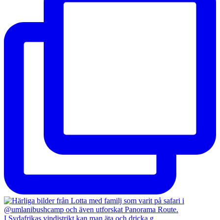
I Sydafrikas vindistrikt kan man äta och dricka g