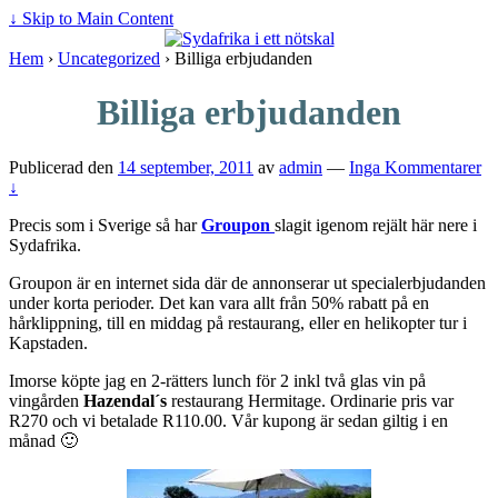
↓ Skip to Main Content
Hem
›
Uncategorized
›
Billiga erbjudanden
Billiga erbjudanden
Publicerad den
14 september, 2011
av
admin
—
Inga Kommentarer
↓
Precis som i Sverige så har
Groupon
slagit igenom rejält här nere i
Sydafrika.
Groupon är en internet sida där de annonserar ut specialerbjudanden
under korta perioder. Det kan vara allt från 50% rabatt på en
hårklippning, till en middag på restaurang, eller en helikopter tur i
Kapstaden.
Imorse köpte jag en 2-rätters lunch för 2 inkl två glas vin på
vingården
Hazendal´s
restaurang Hermitage. Ordinarie pris var
R270 och vi betalade R110.00. Vår kupong är sedan giltig i en
månad 🙂