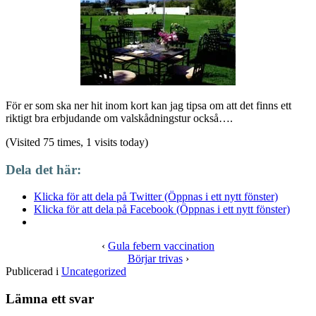
För er som ska ner hit inom kort kan jag tipsa om att det finns ett
riktigt bra erbjudande om valskådningstur också….
(Visited 75 times, 1 visits today)
Dela det här:
Klicka för att dela på Twitter (Öppnas i ett nytt fönster)
Klicka för att dela på Facebook (Öppnas i ett nytt fönster)
‹
Gula febern vaccination
Börjar trivas
›
Publicerad i
Uncategorized
Lämna ett svar