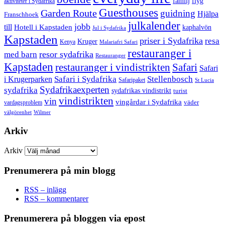
familj
flyg
aktiviteter i Sydafrika
Guesthouses
Garden Route
guidning
Hjälpa
Franschhoek
julkalender
jobb
till
Hotell i Kapstaden
kaphalvön
Jul i Sydafrika
Kapstaden
priser i Sydafrika
resa
Kruger
Kenya
Malariafri Safari
restauranger i
resor sydafrika
med barn
Restauranger
Kapstaden
restauranger i vindistrikten
Safari
Safari
Safari i Sydafrika
Stellenbosch
i Krugerparken
Safaripaket
St Lucia
Sydafrikaexperten
sydafrika
sydafrikas vindistrikt
turist
vindistrikten
vin
vingårdar i Sydafrika
väder
vardagsproblem
välgörenhet
Wilmer
Arkiv
Arkiv
Prenumerera på min blogg
RSS – inlägg
RSS – kommentarer
Prenumerera på bloggen via epost