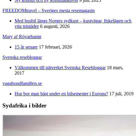
Ny konsul och ny konsulatadress
9 juli, 2025
FREEDOMtravel – Sveriges mesta resemagasin
Med husbil längs Norges sydkust – kustvägar, fiskelägen och
vita trästäder
6 augusti, 2026
Mary af Rövarhamn
15 år senare
17 februari, 2026
Svenska resebloggar
Välkommen till nätverket Svenska Resebloggar
18 mars,
2017
vagabondfamiljen.se
Hur bor man bäst under en bilsemester i Europa?
17 juli, 2019
Sydafrika i bilder