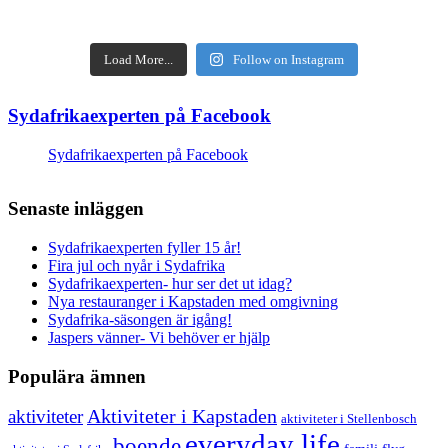
Load More...
Follow on Instagram
Sydafrikaexperten på Facebook
Sydafrikaexperten på Facebook
Senaste inläggen
Sydafrikaexperten fyller 15 år!
Fira jul och nyår i Sydafrika
Sydafrikaexperten- hur ser det ut idag?
Nya restauranger i Kapstaden med omgivning
Sydafrika-säsongen är igång!
Jaspers vänner- Vi behöver er hjälp
Populära ämnen
aktiviteter
Aktiviteter i Kapstaden
aktiviteter i Stellenbosch
everyday life
boende