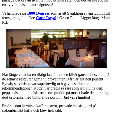
passade det bra att även ta middag inne i stan och det visade sig bli
en av våra bästa dater någonsin!
Vi hamnade på
1800 Degrees
som är ett Steakhouse i anslutning till
femstjärniga hotellet:
Cape Royal
i Green Point. Ligger längs Main
Rd.
Har länge velat ha en riktigt bra fillet men blivit ganska besviken på
de senaste restaurangerna vi provat men igår var allt helt perfekt!
Fynah, servitrisen var supertrevlig och gav oss klockrena
rekommendationer. Köttet var precis så rare som jag vill ha den,
pepparsåsen himmelsk, och som grädde på moset hade de en riktigt
god ostbricka med tillhörande portvin. Jag var i himlen!
Fredric som är värsta kaffemostern, provade en sås gjord på
colombianskt kaffe och blev helt såld.