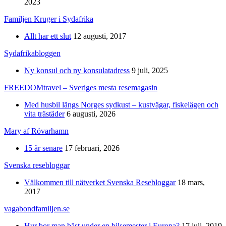
2023
Familjen Kruger i Sydafrika
Allt har ett slut
12 augusti, 2017
Sydafrikabloggen
Ny konsul och ny konsulatadress
9 juli, 2025
FREEDOMtravel – Sveriges mesta resemagasin
Med husbil längs Norges sydkust – kustvägar, fiskelägen och
vita trästäder
6 augusti, 2026
Mary af Rövarhamn
15 år senare
17 februari, 2026
Svenska resebloggar
Välkommen till nätverket Svenska Resebloggar
18 mars,
2017
vagabondfamiljen.se
Hur bor man bäst under en bilsemester i Europa?
17 juli, 2019