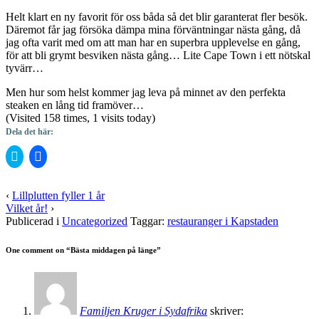
Helt klart en ny favorit för oss båda så det blir garanterat fler besök.
Däremot får jag försöka dämpa mina förväntningar nästa gång, då
jag ofta varit med om att man har en superbra upplevelse en gång,
för att bli grymt besviken nästa gång… Lite Cape Town i ett nötskal
tyvärr…
Men hur som helst kommer jag leva på minnet av den perfekta
steaken en lång tid framöver…
(Visited 158 times, 1 visits today)
Dela det här:
Klicka
Klicka
för
för
att
att
dela
dela
på
på
‹
Lillplutten fyller 1 år
Twitter
Facebook
Vilket år!
›
(Öppnas
(Öppnas
i
i
Publicerad i
Uncategorized
Taggar:
restauranger i Kapstaden
ett
ett
nytt
nytt
fönster)
fönster)
One comment on “
Bästa middagen på länge
”
Familjen Kruger i Sydafrika
skriver: