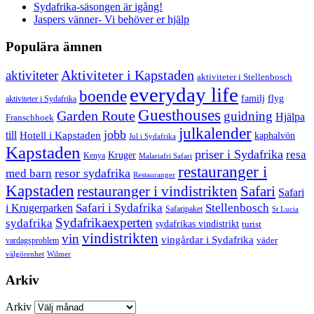
Sydafrika-säsongen är igång!
Jaspers vänner- Vi behöver er hjälp
Populära ämnen
aktiviteter
Aktiviteter i Kapstaden
aktiviteter i Stellenbosch
everyday life
boende
familj
flyg
aktiviteter i Sydafrika
Guesthouses
Garden Route
guidning
Hjälpa
Franschhoek
julkalender
jobb
till
Hotell i Kapstaden
kaphalvön
Jul i Sydafrika
Kapstaden
priser i Sydafrika
resa
Kruger
Kenya
Malariafri Safari
restauranger i
resor sydafrika
med barn
Restauranger
Kapstaden
restauranger i vindistrikten
Safari
Safari
Safari i Sydafrika
Stellenbosch
i Krugerparken
Safaripaket
St Lucia
Sydafrikaexperten
sydafrika
sydafrikas vindistrikt
turist
vindistrikten
vin
vingårdar i Sydafrika
väder
vardagsproblem
välgörenhet
Wilmer
Arkiv
Arkiv