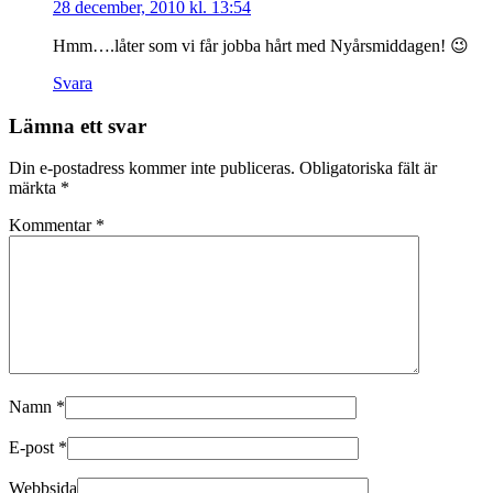
28 december, 2010 kl. 13:54
Hmm….låter som vi får jobba hårt med Nyårsmiddagen! 😉
Svara
Lämna ett svar
Din e-postadress kommer inte publiceras.
Obligatoriska fält är
märkta
*
Kommentar
*
Namn
*
E-post
*
Webbsida