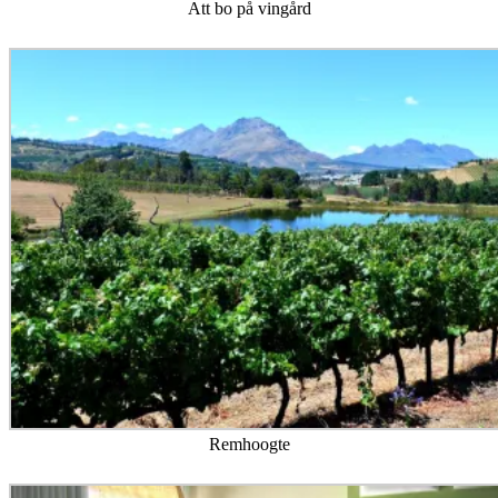
Att bo på vingård
Remhoogte