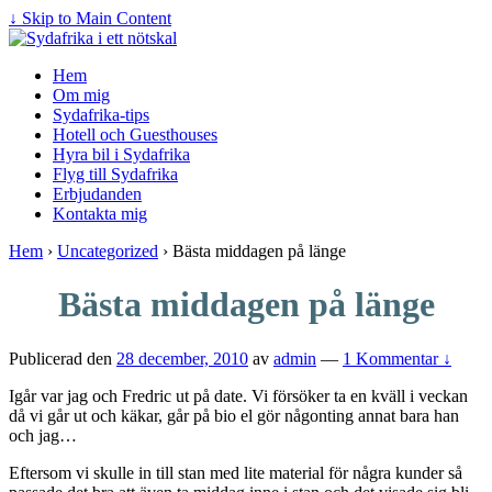
↓ Skip to Main Content
Hem
Om mig
Sydafrika-tips
Hotell och Guesthouses
Hyra bil i Sydafrika
Flyg till Sydafrika
Erbjudanden
Kontakta mig
Hem
›
Uncategorized
›
Bästa middagen på länge
Bästa middagen på länge
Publicerad den
28 december, 2010
av
admin
—
1 Kommentar ↓
Igår var jag och Fredric ut på date. Vi försöker ta en kväll i veckan
då vi går ut och käkar, går på bio el gör någonting annat bara han
och jag…
Eftersom vi skulle in till stan med lite material för några kunder så