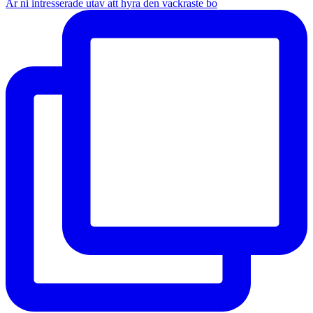
Är ni intresserade utav att hyra den vackraste bo