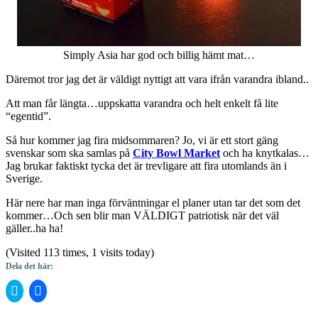
Simply Asia har god och billig hämt mat…
Däremot tror jag det är väldigt nyttigt att vara ifrån varandra ibland..
Att man får längta…uppskatta varandra och helt enkelt få lite
“egentid”.
Så hur kommer jag fira midsommaren? Jo, vi är ett stort gäng
svenskar som ska samlas på
City Bowl Market
och ha knytkalas…
Jag brukar faktiskt tycka det är trevligare att fira utomlands än i
Sverige.
Här nere har man inga förväntningar el planer utan tar det som det
kommer…Och sen blir man VÄLDIGT patriotisk när det väl
gäller..ha ha!
(Visited 113 times, 1 visits today)
Dela det här:
Klicka
Klicka
för
för
att
att
dela
dela