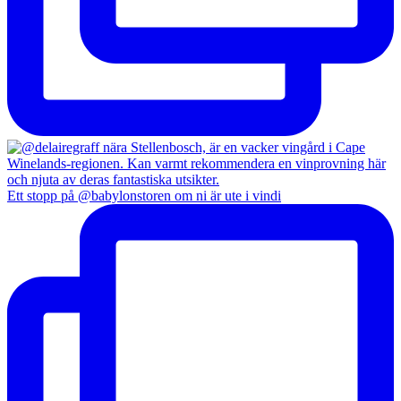
Ett stopp på @babylonstoren om ni är ute i vindi