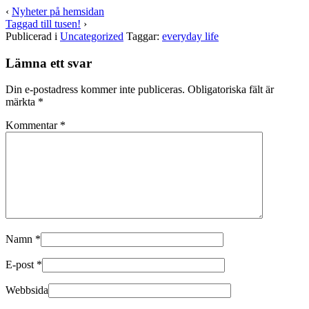
på
på
‹
Nyheter på hemsidan
Twitter
Facebook
Taggad till tusen!
›
(Öppnas
(Öppnas
i
i
Publicerad i
Uncategorized
Taggar:
everyday life
ett
ett
nytt
nytt
fönster)
fönster)
Lämna ett svar
Din e-postadress kommer inte publiceras.
Obligatoriska fält är
märkta
*
Kommentar
*
Namn
*
E-post
*
Webbsida