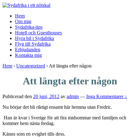
↓
Skip
Hem
to
Om mig
Main
Sydafrika-tips
Content
Hotell och Guesthouses
Hyra bil i Sydafrika
Flyg till Sydafrika
Erbjudanden
Kontakta mig
Hem
›
Uncategorized
›
Att längta efter någon
Att längta efter någon
Publicerad den
20 juni, 2012
av
admin
—
Inga Kommentarer ↓
Nu börjar det bli riktigt ensamt här hemma utan Fredric.
Han är kvar i Sverige för att fira midsommar med familjen och
kommer hem nästa fredag.
Känns som en evighet tills dess.