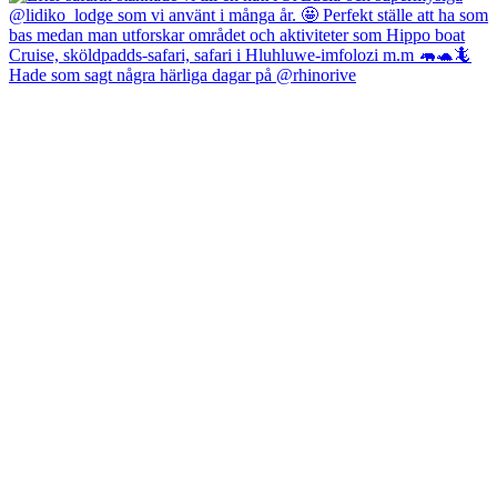
Hade som sagt några härliga dagar på @rhinorive