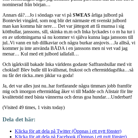
nominerad från början…
Annars då?…Jo i söndags var vi på
SWEAS
årliga julbord på
Bontevlei vingård, som nog blir det närmaste ett svenskt julbord
man kan komma här nere… Det var jättegott att få mumsa i sig
köttbullar, janssons, sill, skinka m.m och Inka lyckades t o m ha tur i
en av utlottningarna så nu kommer vi själva kunna laga janssons till
jul..Vi vann en tub dillkaviar och några burkar ansjovis…Ja alltså, vi
kommer ju inte använda BÅDA i en janssons men ni vet vad jag
menar… Kul med ett julbord iallafall…
Och igårkväll bakade Inka världens godaste Saffransbullar med vit
choklad! Blev bulle till kvällsmat, frukost och eftermiddagsfika…så
nu får det räcka..men jäklar va goda!
Ja, det var alles just nu..har fortfarande några timmars jobb framför
mig och imorgon eftermiddag åker vi till Madde och Alistair för lite
kvalitetstid med bästa vännerna och deras goa hundar…Underbart!
(Visited 49 times, 1 visits today)
Dela det här:
Klicka för att dela på Twitter (Öppnas i ett nytt fönster)
Klicka för att dela på Facebook (Öppnas i ett nytt fönster)