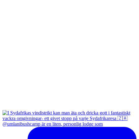
@umlanibushcamp är en liten, personlig lodge som