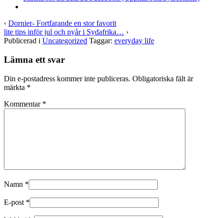
‹
Dornier- Fortfarande en stor favorit
lite tips inför jul och nyår i Sydafrika…
›
Publicerad i
Uncategorized
Taggar:
everyday life
Lämna ett svar
Din e-postadress kommer inte publiceras.
Obligatoriska fält är
märkta
*
Kommentar
*
Namn
*
E-post
*