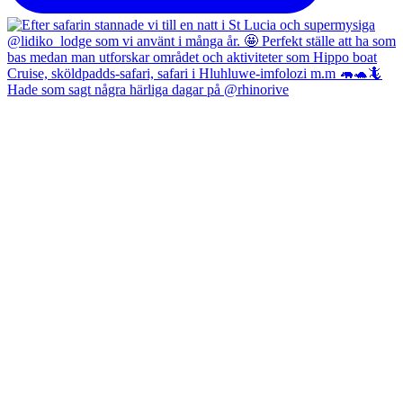
Hade som sagt några härliga dagar på @rhinorive