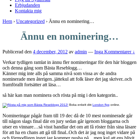
Erbjudanden
Kontakta mig
Hem
›
Uncategorized
›
Ännu en nominering…
Ännu en nominering…
Publicerad den
4 december, 2012
av
admin
—
Inga Kommentarer ↓
Verkar tydligen ramlat in ännu fler nomineringar för den här bloggen
och denna gång som Bästa Reseblogg…
Känner mig inte alls på samma nivå som vissa av de andra
nominerade men återigen..jättekul att folk läser det jag skriver..och
framförallt fortsätter att läsa…
så här kan man nominera och rösta på mig i den kategorin..
Boka enkelt ditt
London flyg
online.
Nomineringar pågår fram till 19 dec då de 10 mest nominerade går
till någon slags final där en jury sedan går igenom bloggarna och
utser en vinnare…så visst handlar det om att få röster från sina läsare
för att ha en chans att gå till final..Och det är jag nog inget vidare på
och förmodligen inget jag kommer pusha på…men kul att ens blivit