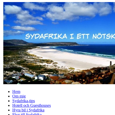
↓
Skip
to
Main
Content
Hem
Om mig
Sydafrika-tips
Hotell och Guesthouses
Hyra bil i Sydafrika
Flyg till Sydafrika