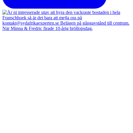
När Minna & Fredric firade 10-årig bröllopsdag,