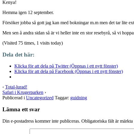
Kenya!
Hemma igen 12 september.
Försöker jobba så gott jag kan med bokningar m.m men det tar lite extra
Men sen å andra sidan så är vi heller inte en stor resebyrå, så vi hopp
(Visited 75 times, 1 visits today)
Dela det här:
Klicka för att dela på Twitter (Öppnas i ett nytt fönster)
Klicka för att dela på Facebook (Öppnas i ett nytt fönster)
‹
Total-lurad!
Safari i Krugerparken
›
Publicerad i
Uncategorized
Taggar:
guidning
Lämna ett svar
Din e-postadress kommer inte publiceras.
Obligatoriska fält är märkta