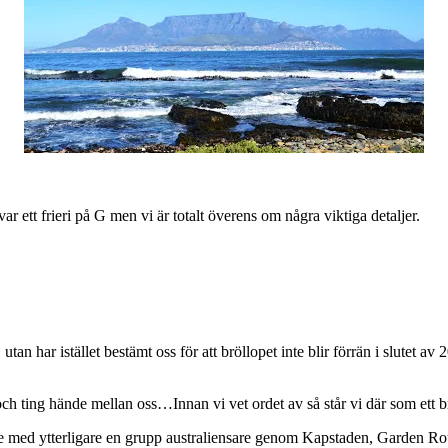
r ett frieri på G men vi är totalt överens om några viktiga detaljer.
, utan har istället bestämt oss för att bröllopet inte blir förrän i slutet
och ting hände mellan oss…Innan vi vet ordet av så står vi där som ett b
g ute med ytterligare en grupp australiensare genom Kapstaden, Garden 