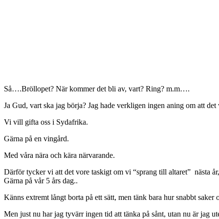
Så….Bröllopet? När kommer det bli av, vart? Ring? m.m….
Ja Gud, vart ska jag börja? Jag hade verkligen ingen aning om att det va
Vi vill gifta oss i Sydafrika.
Gärna på en vingård.
Med våra nära och kära närvarande.
Därför tycker vi att det vore taskigt om vi “sprang till altaret” nästa år
Gärna på vår 5 års dag..
Känns extremt långt borta på ett sätt, men tänk bara hur snabbt saker 
Men just nu har jag tyvärr ingen tid att tänka på sånt, utan nu är ja