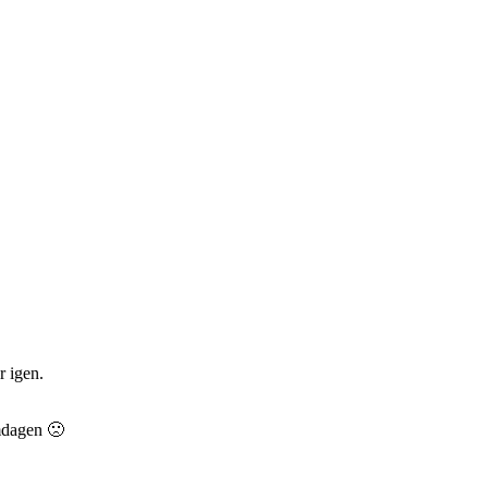
r igen.
mdagen 🙁