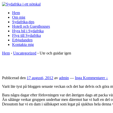
↓
Skip
Hem
to
Om mig
Main
Sydafrika-tips
Content
Hotell och Guesthouses
Hyra bil i Sydafrika
Flyg till Sydafrika
Erbjudanden
Kontakta mig
Hem
›
Uncategorized
›
Ute och guidar igen
Publicerad den
17 augusti, 2012
av
admin
—
Inga Kommentarer ↓
Varit lite tyst på bloggen senaste veckan och det har delvis och göra m
Bara några dagar efter förlovningen var det återigen dags att packa 
Än sålänge verkar gruppen underbar men däremot har vi haft en del
Dessutom har vi en dam i sällskapet som legat på sjukhus hela denna ve