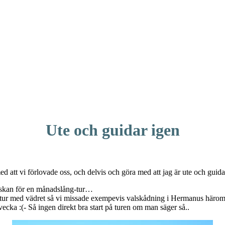
Ute och guidar igen
ed att vi förlovade oss, och delvis och göra med att jag är ute och guida
väskan för en månadslång-tur…
 otur med vädret så vi missade exempevis valskådning i Hermanus häro
cka :(- Så ingen direkt bra start på turen om man säger så..