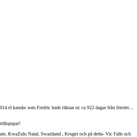
 av 2014 el kanske som Fredric hade räknat ut: ca 922 dagar från frieriet…
röllopspar!
Route, KwaZulu Natal, Swaziland , Kruger och på detta- Vic Falls och