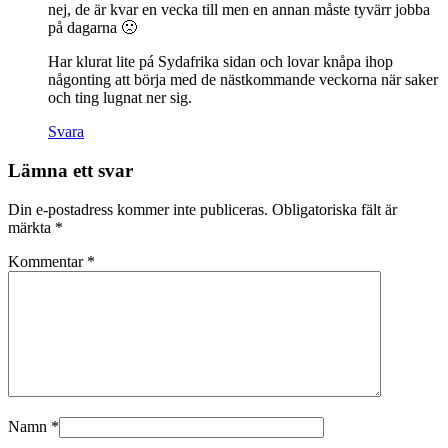
nej, de är kvar en vecka till men en annan måste tyvärr jobba
på dagarna 🙁
Har klurat lite pá Sydafrika sidan och lovar knåpa ihop
någonting att börja med de nästkommande veckorna när saker
och ting lugnat ner sig.
Svara
Lämna ett svar
Din e-postadress kommer inte publiceras.
Obligatoriska fält är
märkta
*
Kommentar
*
Namn
*