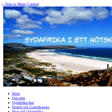
↓ Skip to Main Content
Hem
Om mig
Sydafrika-tips
Hotell och Guesthouses
Hyra bil i Sydafrika