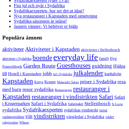
Sydafrikaexperten fyller 15 år!
Fira jul och nyår i Sydafrika
Sydafrikaexperten- hur ser det ut idag?
Nya restauranger i Kapstaden med omgivning
Sydafrika-säsongen är igång!
Jaspers vänner- Vi behöver er hjälp
Populära ämnen
aktiviteter
Aktiviteter i Kapstaden
aktiviteter i Stellenbosch
everyday life
boende
familj
flyg
aktiviteter i Sydafrika
Guesthouses
Garden Route
guidning
Hjälpa
Franschhoek
julkalender
jobb
till
Hotell i Kapstaden
kaphalvön
Jul i Sydafrika
Kapstaden
priser i Sydafrika
resa
Kruger
Kenya
Malariafri Safari
restauranger i
resor sydafrika
med barn
Restauranger
Kapstaden
restauranger i vindistrikten
Safari
Safari
Safari i Sydafrika
Stellenbosch
i Krugerparken
Safaripaket
St Lucia
Sydafrikaexperten
sydafrika
sydafrikas vindistrikt
turist
vindistrikten
vin
vingårdar i Sydafrika
väder
vardagsproblem
välgörenhet
Wilmer