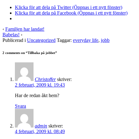
Klicka för att dela på Twitter (Öppnas i ett nytt fönster)
Klicka för att dela på Facebook (Öppnas i ett nytt fönster)
‹
Familjen har landat!
Babelas!
›
Publicerad i
Uncategorized
Taggar:
everyday life
,
jobb
2 comments on “
Tillbaka på jobbet
”
Christoffer
skriver:
2 februari, 2009 kl. 19:43
Har de redan åkt hem?
Svara
admin
skriver:
4 februari, 2009 kl. 08:49