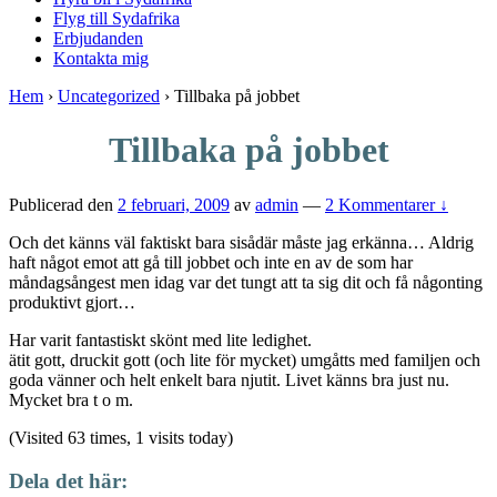
Flyg till Sydafrika
Erbjudanden
Kontakta mig
Hem
›
Uncategorized
›
Tillbaka på jobbet
Tillbaka på jobbet
Publicerad den
2 februari, 2009
av
admin
—
2 Kommentarer ↓
Och det känns väl faktiskt bara sisådär måste jag erkänna… Aldrig
haft något emot att gå till jobbet och inte en av de som har
måndagsångest men idag var det tungt att ta sig dit och få någonting
produktivt gjort…
Har varit fantastiskt skönt med lite ledighet.
ätit gott, druckit gott (och lite för mycket) umgåtts med familjen och
goda vänner och helt enkelt bara njutit. Livet känns bra just nu.
Mycket bra t o m.
(Visited 63 times, 1 visits today)
Dela det här: