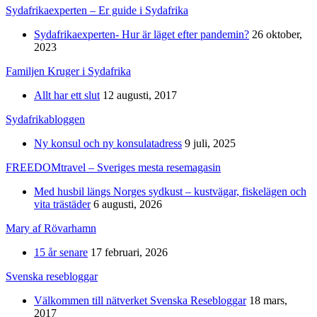
Sydafrikaexperten – Er guide i Sydafrika
Sydafrikaexperten- Hur är läget efter pandemin?
26 oktober,
2023
Familjen Kruger i Sydafrika
Allt har ett slut
12 augusti, 2017
Sydafrikabloggen
Ny konsul och ny konsulatadress
9 juli, 2025
FREEDOMtravel – Sveriges mesta resemagasin
Med husbil längs Norges sydkust – kustvägar, fiskelägen och
vita trästäder
6 augusti, 2026
Mary af Rövarhamn
15 år senare
17 februari, 2026
Svenska resebloggar
Välkommen till nätverket Svenska Resebloggar
18 mars,
2017