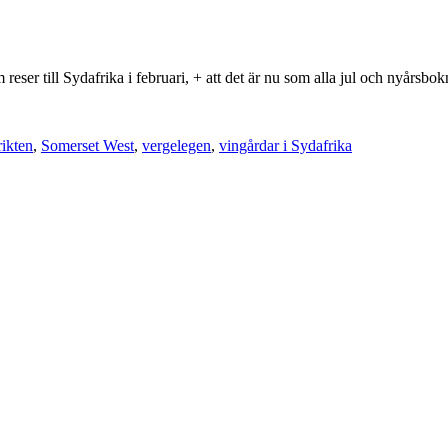
eser till Sydafrika i februari, + att det är nu som alla jul och nyårsbokn
rikten
,
Somerset West
,
vergelegen
,
vingårdar i Sydafrika