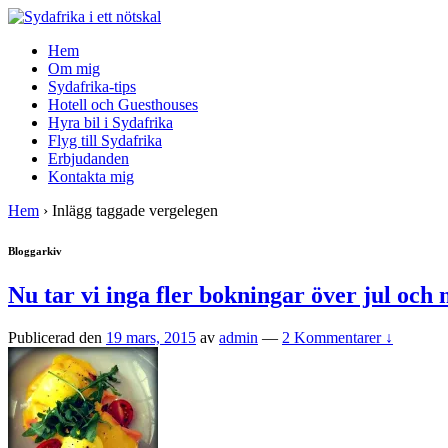
↓
Skip
Hem
to
Om mig
Main
Sydafrika-tips
Content
Hotell och Guesthouses
Hyra bil i Sydafrika
Flyg till Sydafrika
Erbjudanden
Kontakta mig
Hem
›
Inlägg taggade vergelegen
Bloggarkiv
Nu tar vi inga fler bokningar över jul och 
Publicerad den
19 mars, 2015
av
admin
—
2 Kommentarer ↓