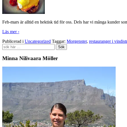
Feb-mars är alltid en hektisk tid för oss. Dels har vi många kunder som r
Läs mer ›
Publicerad i
Uncategorized
Taggar:
Morgenster
,
restauranger i vindist
Search
for:
Minna Nilivaara Möller