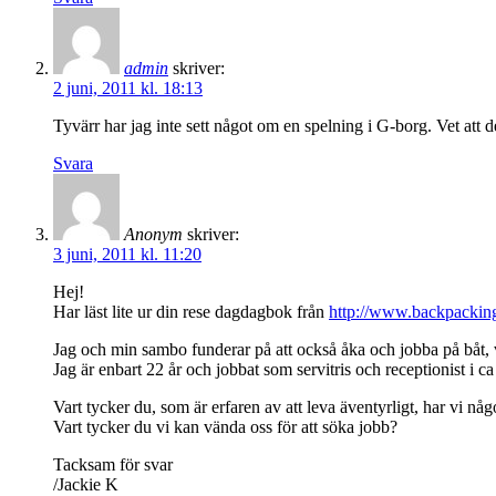
admin
skriver:
2 juni, 2011 kl. 18:13
Tyvärr har jag inte sett något om en spelning i G-borg. Vet att 
Svara
Anonym
skriver:
3 juni, 2011 kl. 11:20
Hej!
Har läst lite ur din rese dagdagbok från
http://www.backpackin
Jag och min sambo funderar på att också åka och jobba på båt, vi
Jag är enbart 22 år och jobbat som servitris och receptionist i c
Vart tycker du, som är erfaren av att leva äventyrligt, har vi någ
Vart tycker du vi kan vända oss för att söka jobb?
Tacksam för svar
/Jackie K