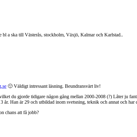
de bl a ska till Västerås, stockholm, Växjö, Kalmar och Karlstad..
g.se
🙂 Väldigt intressant läsning. Beundransvärt liv!
lket du gjorde tidigare någon gång mellan 2000-2008 (?) Låter ju fantast
a 3 år. Han är 29 och utbildad inom svetsning, teknik och annat och har d
on chans att få jobb?