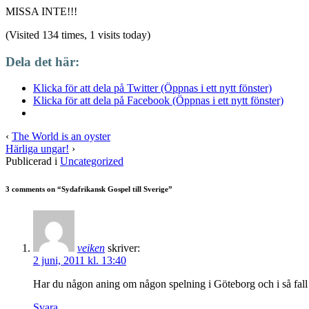
MISSA INTE!!!
(Visited 134 times, 1 visits today)
Dela det här:
Klicka för att dela på Twitter (Öppnas i ett nytt fönster)
Klicka för att dela på Facebook (Öppnas i ett nytt fönster)
‹
The World is an oyster
Härliga ungar!
›
Publicerad i
Uncategorized
3 comments on “
Sydafrikansk Gospel till Sverige
”
veiken
skriver:
2 juni, 2011 kl. 13:40
Har du någon aning om någon spelning i Göteborg och i så fall
Svara