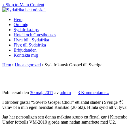
↓ Skip to Main Content
Hem
Om mig
Sydafrika-tips
Hotell och Guesthouses
Hyra bil i Sydafrika
Flyg till Sydafrika
Erbjudanden
Kontakta mig
Hem
›
Uncategorized
›
Sydafrikansk Gospel till Sverige
Publicerad den
30 maj, 2011
av
admin
—
3 Kommentarer ↓
I oktober gästar “Soweto Gospel Choir” ett antal städer i Sverige 🙂
varav bl a min egen hemstad Karlstad (20 okt). Himla synd att vi tyvä
Jag har personligen sett denna mäktiga grupp ett flertal ggr i Kirstenb
Under fotbolls VM-2010 gjorde man nedan samarbete med U2.