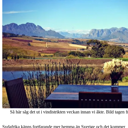
Så här såg det ut i vindistrikten veckan innan vi åkte. Bild tagen 
Sydafrika känns fortfarande mer hemma än Sverige och det kommer