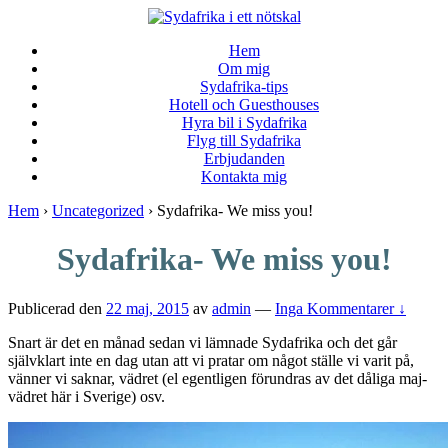
↓
Skip
Hem
to
Om mig
Main
Sydafrika-tips
Content
Hotell och Guesthouses
Hyra bil i Sydafrika
Flyg till Sydafrika
Erbjudanden
Kontakta mig
Hem
›
Uncategorized
›
Sydafrika- We miss you!
Sydafrika- We miss you!
Publicerad den
22 maj, 2015
av
admin
—
Inga Kommentarer ↓
Snart är det en månad sedan vi lämnade Sydafrika och det går
självklart inte en dag utan att vi pratar om något ställe vi varit på,
vänner vi saknar, vädret (el egentligen förundras av det dåliga maj-
vädret här i Sverige) osv.