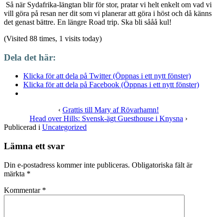
Så när Sydafrika-längtan blir för stor, pratar vi helt enkelt om vad vi
vill göra på resan ner dit som vi planerar att göra i höst och då känns
det genast bättre. En längre Road trip. Ska bli sååå kul!
(Visited 88 times, 1 visits today)
Dela det här:
Klicka för att dela på Twitter (Öppnas i ett nytt fönster)
Klicka för att dela på Facebook (Öppnas i ett nytt fönster)
‹
Grattis till Mary af Rövarhamn!
Head over Hills: Svensk-ägt Guesthouse i Knysna
›
Publicerad i
Uncategorized
Lämna ett svar
Din e-postadress kommer inte publiceras.
Obligatoriska fält är
märkta
*
Kommentar
*