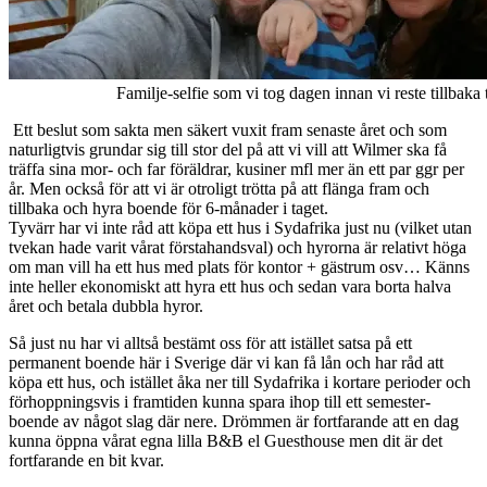
Familje-selfie som vi tog dagen innan vi reste tillbaka 
Ett beslut som sakta men säkert vuxit fram senaste året och som
naturligtvis grundar sig till stor del på att vi vill att Wilmer ska få
träffa sina mor- och far föräldrar, kusiner mfl mer än ett par ggr per
år. Men också för att vi är otroligt trötta på att flänga fram och
tillbaka och hyra boende för 6-månader i taget.
Tyvärr har vi inte råd att köpa ett hus i Sydafrika just nu (vilket utan
tvekan hade varit vårat förstahandsval) och hyrorna är relativt höga
om man vill ha ett hus med plats för kontor + gästrum osv… Känns
inte heller ekonomiskt att hyra ett hus och sedan vara borta halva
året och betala dubbla hyror.
Så just nu har vi alltså bestämt oss för att istället satsa på ett
permanent boende här i Sverige där vi kan få lån och har råd att
köpa ett hus, och istället åka ner till Sydafrika i kortare perioder och
förhoppningsvis i framtiden kunna spara ihop till ett semester-
boende av något slag där nere. Drömmen är fortfarande att en dag
kunna öppna vårat egna lilla B&B el Guesthouse men dit är det
fortfarande en bit kvar.