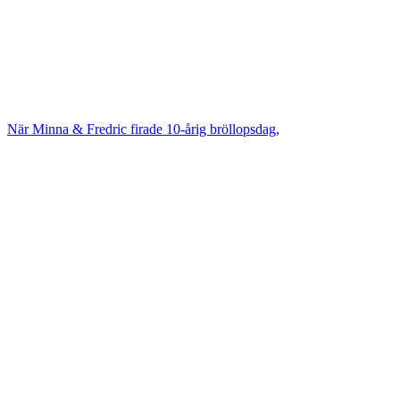
När Minna & Fredric firade 10-årig bröllopsdag,