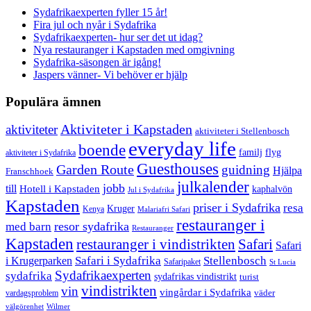
Sydafrikaexperten fyller 15 år!
Fira jul och nyår i Sydafrika
Sydafrikaexperten- hur ser det ut idag?
Nya restauranger i Kapstaden med omgivning
Sydafrika-säsongen är igång!
Jaspers vänner- Vi behöver er hjälp
Populära ämnen
aktiviteter
Aktiviteter i Kapstaden
aktiviteter i Stellenbosch
everyday life
boende
familj
flyg
aktiviteter i Sydafrika
Guesthouses
Garden Route
guidning
Hjälpa
Franschhoek
julkalender
jobb
till
Hotell i Kapstaden
kaphalvön
Jul i Sydafrika
Kapstaden
priser i Sydafrika
resa
Kruger
Kenya
Malariafri Safari
restauranger i
resor sydafrika
med barn
Restauranger
Kapstaden
restauranger i vindistrikten
Safari
Safari
Safari i Sydafrika
Stellenbosch
i Krugerparken
Safaripaket
St Lucia
Sydafrikaexperten
sydafrika
sydafrikas vindistrikt
turist
vindistrikten
vin
vingårdar i Sydafrika
väder
vardagsproblem
välgörenhet
Wilmer