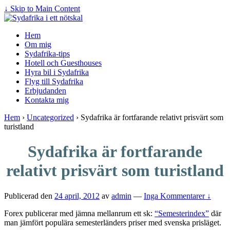
↓ Skip to Main Content
Hem
Om mig
Sydafrika-tips
Hotell och Guesthouses
Hyra bil i Sydafrika
Flyg till Sydafrika
Erbjudanden
Kontakta mig
Hem
›
Uncategorized
›
Sydafrika är fortfarande relativt prisvärt som
turistland
Sydafrika är fortfarande
relativt prisvärt som turistland
Publicerad den
24 april, 2012
av
admin
—
Inga Kommentarer ↓
Forex publicerar med jämna mellanrum ett sk:
“Semesterindex”
där
man jämfört populära semesterländers priser med svenska prisläget.