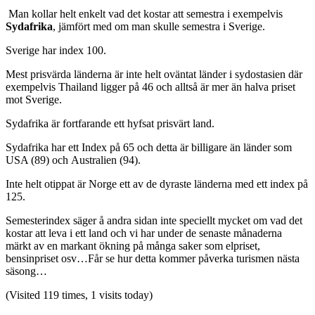
Man kollar helt enkelt vad det kostar att semestra i exempelvis
Sydafrika
, jämfört med om man skulle semestra i Sverige.
Sverige har index 100.
Mest prisvärda länderna är inte helt oväntat länder i sydostasien där
exempelvis Thailand ligger på 46 och alltså är mer än halva priset
mot Sverige.
Sydafrika är fortfarande ett hyfsat prisvärt land.
Sydafrika har ett Index på 65 och detta är billigare än länder som
USA (89) och Australien (94).
Inte helt otippat är Norge ett av de dyraste länderna med ett index på
125.
Semesterindex säger å andra sidan inte speciellt mycket om vad det
kostar att leva i ett land och vi har under de senaste månaderna
märkt av en markant ökning på många saker som elpriset,
bensinpriset osv…Får se hur detta kommer påverka turismen nästa
säsong…
(Visited 119 times, 1 visits today)