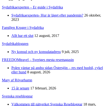
Sydafrikaexperten – Er guide i Sydafrika
Sydafrikaexperten- Hur är läget efter pandemin?
26 oktober,
2023
Familjen Kruger i Sydafrika
Allt har ett slut
12 augusti, 2017
Sydafrikabloggen
Ny konsul och ny konsulatadress
9 juli, 2025
FREEDOMtravel – Sveriges mesta resemagasin
Polen väntar på andra sidan Östersjön – res med husbil, cykel
eller hund
8 augusti, 2026
Mary af Rövarhamn
15 år senare
17 februari, 2026
Svenska resebloggar
Välkommen till nätverket Svenska Resebloggar
18 mars,