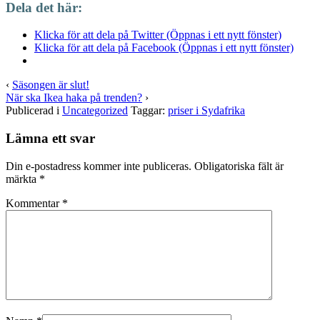
Dela det här:
Klicka för att dela på Twitter (Öppnas i ett nytt fönster)
Klicka för att dela på Facebook (Öppnas i ett nytt fönster)
‹
Säsongen är slut!
När ska Ikea haka på trenden?
›
Publicerad i
Uncategorized
Taggar:
priser i Sydafrika
Lämna ett svar
Din e-postadress kommer inte publiceras.
Obligatoriska fält är
märkta
*
Kommentar
*