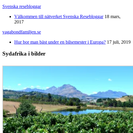
Svenska resebloggar
Välkommen till nätverket Svenska Resebloggar
18 mars,
2017
vagabondfamiljen.se
Hur bor man bäst under en bilsemester i Europa?
17 juli, 2019
Sydafrika i bilder