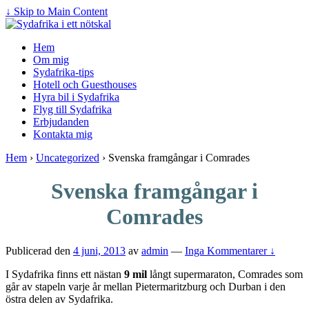
↓ Skip to Main Content
Hem
Om mig
Sydafrika-tips
Hotell och Guesthouses
Hyra bil i Sydafrika
Flyg till Sydafrika
Erbjudanden
Kontakta mig
Hem
›
Uncategorized
›
Svenska framgångar i Comrades
Svenska framgångar i
Comrades
Publicerad den
4 juni, 2013
av
admin
—
Inga Kommentarer ↓
I Sydafrika finns ett nästan
9 mil
långt supermaraton, Comrades som
går av stapeln varje år mellan Pietermaritzburg och Durban i den
östra delen av Sydafrika.