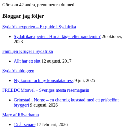
Gör som 42 andra, prenumerera du med.
Bloggar jag följer
Sydafrikaexperten – Er guide i Sydafrika
Sydafrikaexperten- Hur är läget efter pandemin?
26 oktober,
2023
Familjen Kruger i Sydafrika
Allt har ett slut
12 augusti, 2017
Sydafrikabloggen
Ny konsul och ny konsulatadress
9 juli, 2025
FREEDOMtravel – Sveriges mesta resemagasin
Grimstad i Norge – en charmig kuststad med ett prisbelönt
bryggeri
9 augusti, 2026
Mary af Rövarhamn
15 år senare
17 februari, 2026