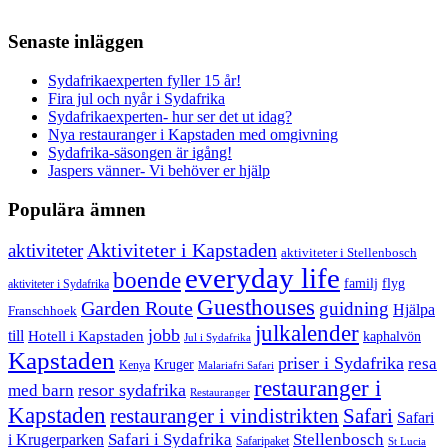
Senaste inläggen
Sydafrikaexperten fyller 15 år!
Fira jul och nyår i Sydafrika
Sydafrikaexperten- hur ser det ut idag?
Nya restauranger i Kapstaden med omgivning
Sydafrika-säsongen är igång!
Jaspers vänner- Vi behöver er hjälp
Populära ämnen
aktiviteter
Aktiviteter i Kapstaden
aktiviteter i Stellenbosch
everyday life
boende
familj
flyg
aktiviteter i Sydafrika
Guesthouses
Garden Route
guidning
Hjälpa
Franschhoek
julkalender
jobb
till
Hotell i Kapstaden
kaphalvön
Jul i Sydafrika
Kapstaden
priser i Sydafrika
resa
Kruger
Kenya
Malariafri Safari
restauranger i
resor sydafrika
med barn
Restauranger
Kapstaden
restauranger i vindistrikten
Safari
Safari
Safari i Sydafrika
Stellenbosch
i Krugerparken
Safaripaket
St Lucia