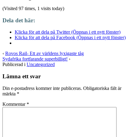
(Visited 97 times, 1 visits today)
Dela det här:
Klicka för att dela på Twitter (Öppnas i ett nytt fönster)
Klicka för att dela på Facebook (Öppnas i ett nytt fönster)
‹
Rovos Rail- Ett av världens lyxigaste tåg
Sydafrika fortfarande superbilligt!
›
Publicerad i
Uncategorized
Lämna ett svar
Din e-postadress kommer inte publiceras.
Obligatoriska fält är
märkta
*
Kommentar
*