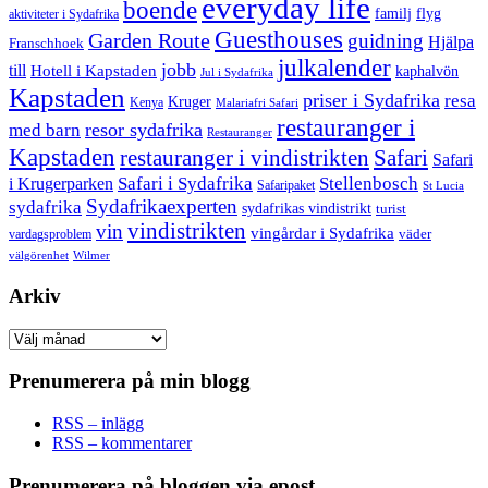
everyday life
boende
familj
flyg
aktiviteter i Sydafrika
Guesthouses
Garden Route
guidning
Hjälpa
Franschhoek
julkalender
jobb
till
Hotell i Kapstaden
kaphalvön
Jul i Sydafrika
Kapstaden
priser i Sydafrika
resa
Kruger
Kenya
Malariafri Safari
restauranger i
resor sydafrika
med barn
Restauranger
Kapstaden
restauranger i vindistrikten
Safari
Safari
Safari i Sydafrika
Stellenbosch
i Krugerparken
Safaripaket
St Lucia
Sydafrikaexperten
sydafrika
sydafrikas vindistrikt
turist
vindistrikten
vin
vingårdar i Sydafrika
väder
vardagsproblem
välgörenhet
Wilmer
Arkiv
Arkiv
Prenumerera på min blogg
RSS – inlägg
RSS – kommentarer
Prenumerera på bloggen via epost