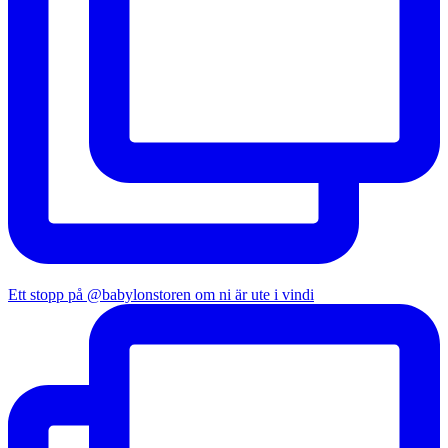
Ett stopp på @babylonstoren om ni är ute i vindi