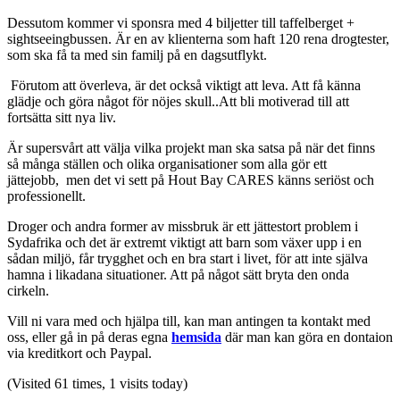
Dessutom kommer vi sponsra med 4 biljetter till taffelberget +
sightseeingbussen. Är en av klienterna som haft 120 rena drogtester,
som ska få ta med sin familj på en dagsutflykt.
Förutom att överleva, är det också viktigt att leva. Att få känna
glädje och göra något för nöjes skull..Att bli motiverad till att
fortsätta sitt nya liv.
Är supersvårt att välja vilka projekt man ska satsa på när det finns
så många ställen och olika organisationer som alla gör ett
jättejobb, men det vi sett på Hout Bay CARES känns seriöst och
professionellt.
Droger och andra former av missbruk är ett jättestort problem i
Sydafrika och det är extremt viktigt att barn som växer upp i en
sådan miljö, får trygghet och en bra start i livet, för att inte själva
hamna i likadana situationer. Att på något sätt bryta den onda
cirkeln.
Vill ni vara med och hjälpa till, kan man antingen ta kontakt med
oss, eller gå in på deras egna
hemsida
där man kan göra en dontaion
via kreditkort och Paypal.
(Visited 61 times, 1 visits today)