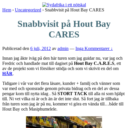
↓
Skip
Hem
›
Uncategorized
›
Snabbvisit på Hout Bay CARES
to
Main
Snabbvisit på Hout Bay
Content
CARES
Publicerad den
6 juli, 2012
av
admin
—
Inga Kommentarer ↓
Innan jag åkte iväg på den här turen som jag guidar nu, var jag och
Fredric och handlade mat till dagiset på
Hout Bay C.A.R.E.S
, ett
av de projekt som vi försöker stödja och som vi skrivit en del om
HÄR
.
Tidigare i vår var det flera läsare, kunder + familj och vänner som
var med och sponsrade genom privata bidrag och en del av dessa
pengar kom till nytta idag . Så
STORT TACK
till alla ni som hjälpt
till. Ni vet vilka ni är och än är det inte slut. Så fort jag är tillbaka
från turen som jag är på nu, kommer vi göra en vända till…både till
Hout Bay och Masiphumelele.