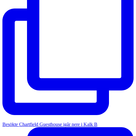
Besökte Chartfield Guesthouse igår nere i Kalk B