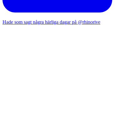
Hade som sagt några härliga dagar på @rhinorive