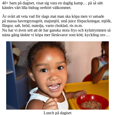
40+ barn på dagiset, visat sig vara en daglig kamp… på så sätt
kändes vårt lilla bidrag oerhört välkommet.
Är svårt att veta vad för slags mat man ska köpa men vi satsade
på massa havregrynsgröt, majsmjöl, små juice förpackningar, mjölk,
flingor, salt, bröd, matolja, varm choklad, ris m.m.
Nu har vi även sett att de har ganska stora frys och kylutrymmen så
nästa gång tänkte vi köpa mer färskvaror som kött, kyckling osv…
Lunch på dagiset