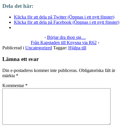
Dela det här:
Klicka för att dela på Twitter (Öppnas i ett nytt fönster)
Klicka för att dela på Facebook (Öppnas i ett nytt fönster)
‹
Börjar dra ihop sig…
Från Kapstaden till Knysna via R62
›
Publicerad i
Uncategorized
Taggar:
Hjälpa till
Lämna ett svar
Din e-postadress kommer inte publiceras.
Obligatoriska fält är
märkta
*
Kommentar
*