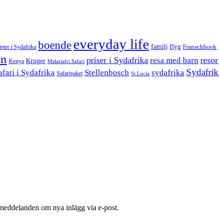
everyday life
boende
familj
flyg
teter i Sydafrika
Franschhoek
en
priser i Sydafrika
resor
resa med barn
Kruger
Kenya
Malariafri Safari
Sydafrik
afari i Sydafrika
Stellenbosch
sydafrika
Safaripaket
St Lucia
 meddelanden om nya inlägg via e-post.