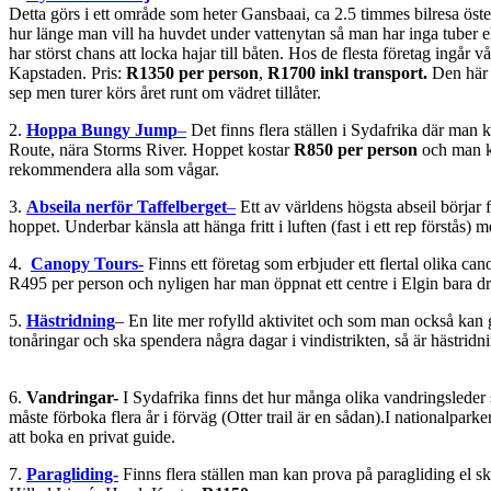
Detta görs i ett område som heter Gansbaai, ca 2.5 timmes bilresa öst
hur länge man vill ha huvdet under vattenytan så man har inga tuber e
har störst chans att locka hajar till båten. Hos de flesta företag ingår
Kapstaden. Pris:
R1350 per person
,
R1700 inkl transport.
Den här 
sep men turer körs året runt om vädret tillåter.
2.
Hoppa Bungy Jump
–
Det finns flera ställen i Sydafrika där man
Route, nära Storms River. Hoppet kostar
R850 per person
och man ka
rekommendera alla som vågar.
3.
Abseila nerför Taffelberget
–
Ett av världens högsta abseil börjar 
hoppet. Underbar känsla att hänga fritt i luften (fast i ett rep förstås
4.
Canopy Tours-
Finns ett företag som erbjuder ett flertal olika c
R495 per person och nyligen har man öppnat ett centre i Elgin bara 
5.
Hästridning
– En lite mer rofylld aktivitet och som man också kan gör
tonåringar och ska spendera några dagar i vindistrikten, så är hästrid
6.
Vandringar-
I Sydafrika finns det hur många olika vandringsleder 
måste förboka flera år i förväg (Otter trail är en sådan).I nationalparke
att boka en privat guide.
7.
Paragliding-
Finns flera ställen man kan prova på paragliding el sk