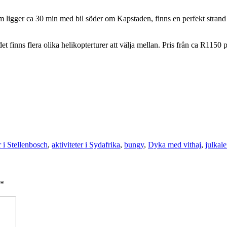
 ligger ca 30 min med bil söder om Kapstaden, finns en perfekt strand a
det finns flera olika helikopterturer att välja mellan. Pris från ca R1150
r i Stellenbosch
,
aktiviteter i Sydafrika
,
bungy
,
Dyka med vithaj
,
julkal
*