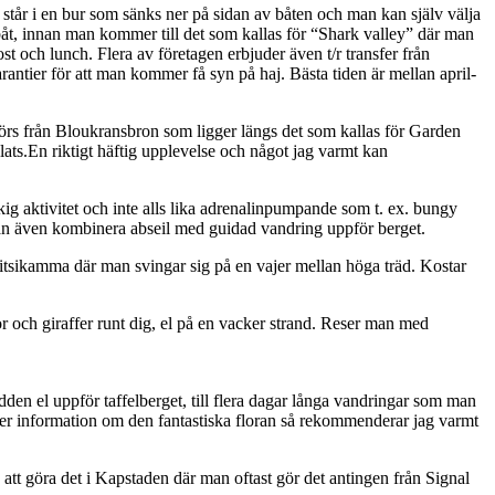
står i en bur som sänks ner på sidan av båten och man kan själv välja
båt, innan man kommer till det som kallas för “Shark valley” där man
st och lunch. Flera av företagen erbjuder även t/r transfer från
rantier för att man kommer få syn på haj. Bästa tiden är mellan april-
örs från Bloukransbron som ligger längs det som kallas för Garden
lats.En riktigt häftig upplevelse och något jag varmt kan
skig aktivitet och inte alls lika adrenalinpumpande som t. ex. bungy
 även kombinera abseil med guidad vandring uppför berget.
Tsitsikamma där man svingar sig på en vajer mellan höga träd. Kostar
bror och giraffer runt dig, el på en vacker strand. Reser man med
en el uppför taffelberget, till flera dagar långa vandringar som man
er information om den fantastiska floran så rekommenderar jag varmt
 att göra det i Kapstaden där man oftast gör det antingen från Signal