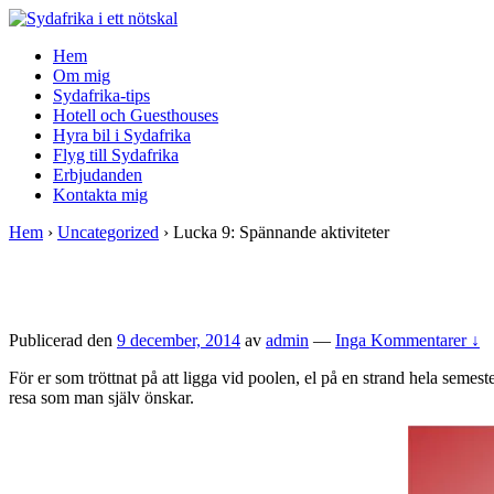
↓
Skip
Hem
to
Om mig
Main
Sydafrika-tips
Content
Hotell och Guesthouses
Hyra bil i Sydafrika
Flyg till Sydafrika
Erbjudanden
Kontakta mig
Hem
›
Uncategorized
›
Lucka 9: Spännande aktiviteter
Publicerad den
9 december, 2014
av
admin
—
Inga Kommentarer ↓
För er som tröttnat på att ligga vid poolen, el på en strand hela semes
resa som man själv önskar.