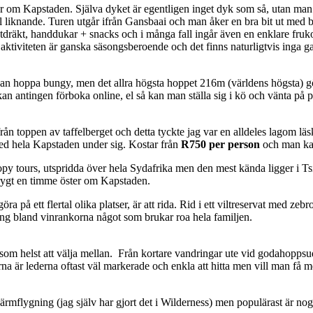
er om Kapstaden. Själva dyket är egentligen inget dyk som så, utan man 
l liknande. Turen utgår ifrån Gansbaai och man åker en bra bit ut med 
 våtdräkt, handdukar + snacks och i många fall ingår även en enklare fruko
aktiviteten är ganska säsongsberoende och det finns naturligtvis inga ga
 kan hoppa bungy, men det allra högsta hoppet 216m (världens högsta) g
n antingen förboka online, el så kan man ställa sig i kö och vänta på p
från toppen av taffelberget och detta tyckte jag var en alldeles lagom lä
) med hela Kapstaden under sig. Kostar från
R750 per person
och man kan
anopy tours, utspridda över hela Sydafrika men den mest kända ligger i 
drygt en timme öster om Kapstaden.
a på ett flertal olika platser, är att rida. Rid i ett viltreservat med ze
ning bland vinrankorna något som brukar roa hela familjen.
som helst att välja mellan.
Från kortare vandringar ute vid godahoppsudd
rna är lederna oftast väl markerade och enkla att hitta
men vill man få m
ärmflygning (jag själv har gjort det i Wilderness) men populärast är nog