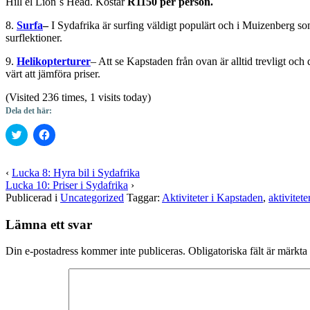
Hill el Lion´s Head. Kostar
R1150 per person.
8.
Surfa
–
I Sydafrika är surfing väldigt populärt och i Muizenberg som
surflektioner.
9.
Helikopterturer
– Att se Kapstaden från ovan är alltid trevligt och 
värt att jämföra priser.
(Visited 236 times, 1 visits today)
Dela det här:
Klicka
Klicka
för
för
att
att
dela
dela
på
på
‹
Lucka 8: Hyra bil i Sydafrika
Twitter
Facebook
Lucka 10: Priser i Sydafrika
›
(Öppnas
(Öppnas
i
i
Publicerad i
Uncategorized
Taggar:
Aktiviteter i Kapstaden
,
aktivitete
ett
ett
nytt
nytt
fönster)
fönster)
Lämna ett svar
Din e-postadress kommer inte publiceras.
Obligatoriska fält är märkta