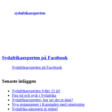
sydafrikaexperten
Sydafrikaexperten på Facebook
Sydafrikaexperten på Facebook
Senaste inläggen
Sydafrikaexperten fyller 15 år!
Fira jul och nyår i Sydafrika
Sydafrikaexperten- hur ser det ut idag?
Nya restauranger i Kapstaden med omgivning
Sydafrika-säsongen är igång!