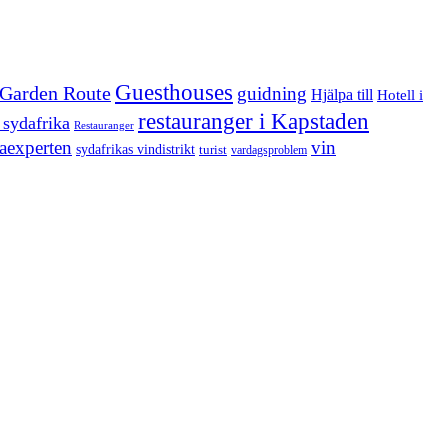
Guesthouses
Garden Route
guidning
Hjälpa till
Hotell i
restauranger i Kapstaden
 sydafrika
Restauranger
aexperten
vin
sydafrikas vindistrikt
turist
vardagsproblem