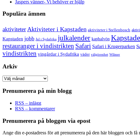
Jaspers vänner- Vi behöver er hjälp
Populära ämnen
aktiviteter
Aktiviteter i Kapstaden
aktiviteter i Stellenbosch
aktivi
Kapstad
julkalender
jobb
Kapstaden
kaphalvön
Jul i Sydafrika
restauranger i vindistrikten
Safari
S
Safari i Krugerparken
vindistrikten
vingårdar i Sydafrika
väder
välgörenhet
Wilmer
Arkiv
Arkiv
Prenumerera på min blogg
RSS – inlägg
RSS – kommentarer
Prenumerera på bloggen via epost
Ange din e-postadress för att prenumerera på den här bloggen och få