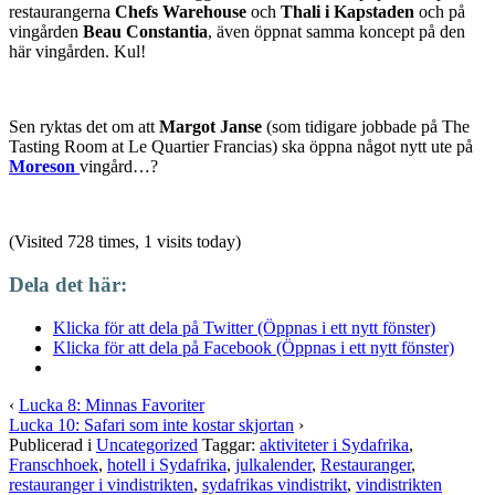
restaurangerna
Chefs Warehouse
och
Thali i Kapstaden
och på
vingården
Beau Constantia
, även öppnat samma koncept på den
här vingården. Kul!
Sen ryktas det om att
Margot Janse
(som tidigare jobbade på The
Tasting Room at Le Quartier Francias) ska öppna något nytt ute på
Moreson
vingård…?
(Visited 728 times, 1 visits today)
Dela det här:
Klicka för att dela på Twitter (Öppnas i ett nytt fönster)
Klicka för att dela på Facebook (Öppnas i ett nytt fönster)
‹
Lucka 8: Minnas Favoriter
Lucka 10: Safari som inte kostar skjortan
›
Publicerad i
Uncategorized
Taggar:
aktiviteter i Sydafrika
,
Franschhoek
,
hotell i Sydafrika
,
julkalender
,
Restauranger
,
restauranger i vindistrikten
,
sydafrikas vindistrikt
,
vindistrikten