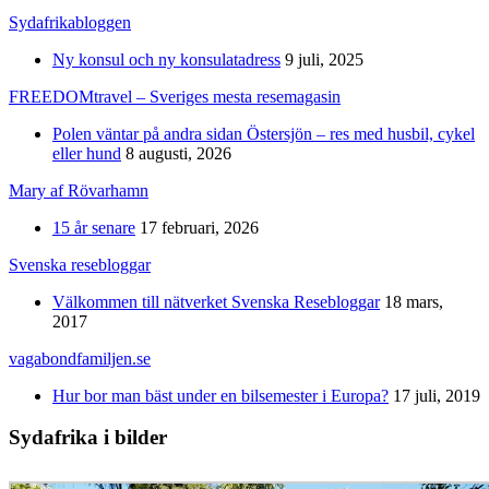
Sydafrikabloggen
Ny konsul och ny konsulatadress
9 juli, 2025
FREEDOMtravel – Sveriges mesta resemagasin
Polen väntar på andra sidan Östersjön – res med husbil, cykel
eller hund
8 augusti, 2026
Mary af Rövarhamn
15 år senare
17 februari, 2026
Svenska resebloggar
Välkommen till nätverket Svenska Resebloggar
18 mars,
2017
vagabondfamiljen.se
Hur bor man bäst under en bilsemester i Europa?
17 juli, 2019
Sydafrika i bilder