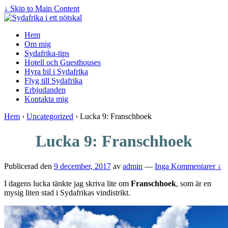
↓ Skip to Main Content
Hem
Om mig
Sydafrika-tips
Hotell och Guesthouses
Hyra bil i Sydafrika
Flyg till Sydafrika
Erbjudanden
Kontakta mig
Hem
›
Uncategorized
›
Lucka 9: Franschhoek
Lucka 9: Franschhoek
Publicerad den
9 december, 2017
av
admin
—
Inga Kommentarer ↓
I dagens lucka tänkte jag skriva lite om
Franschhoek
, som är en
mysig liten stad i Sydafrikas vindistrikt.