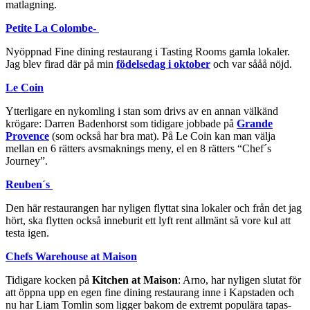
matlagning.
Petite La Colombe-
Nyöppnad Fine dining restaurang i Tasting Rooms gamla lokaler.
Jag blev firad där på min
födelsedag i oktober
och var sååå nöjd.
Le Coin
Ytterligare en nykomling i stan som drivs av en annan välkänd
krögare: Darren Badenhorst som tidigare jobbade på
Grande
Provence
(som också har bra mat). På Le Coin kan man välja
mellan en 6 rätters avsmaknings meny, el en 8 rätters “Chef´s
Journey”.
Reuben´s
Den här restaurangen har nyligen flyttat sina lokaler och från det jag
hört, ska flytten också inneburit ett lyft rent allmänt så vore kul att
testa igen.
Chefs Warehouse at Maison
Tidigare kocken på
Kitchen at Maison
: Arno, har nyligen slutat för
att öppna upp en egen fine dining restaurang inne i Kapstaden och
nu har Liam Tomlin som ligger bakom de extremt populära tapas-