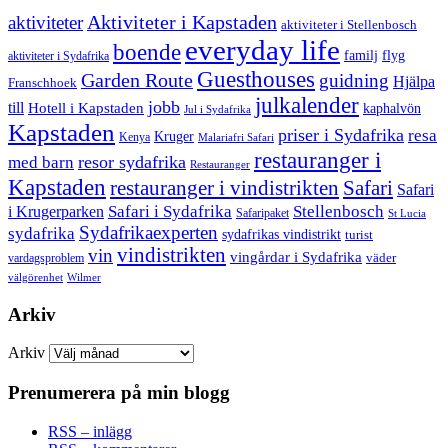
aktiviteter
Aktiviteter i Kapstaden
aktiviteter i Stellenbosch
everyday life
boende
familj
flyg
aktiviteter i Sydafrika
Guesthouses
Garden Route
guidning
Hjälpa
Franschhoek
julkalender
jobb
till
Hotell i Kapstaden
kaphalvön
Jul i Sydafrika
Kapstaden
priser i Sydafrika
resa
Kruger
Kenya
Malariafri Safari
restauranger i
resor sydafrika
med barn
Restauranger
Kapstaden
restauranger i vindistrikten
Safari
Safari
Safari i Sydafrika
Stellenbosch
i Krugerparken
Safaripaket
St Lucia
Sydafrikaexperten
sydafrika
sydafrikas vindistrikt
turist
vindistrikten
vin
vingårdar i Sydafrika
väder
vardagsproblem
välgörenhet
Wilmer
Arkiv
Arkiv
Prenumerera på min blogg
RSS – inlägg