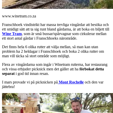
www.winetram.co.za
Franschhoek vindistrikt har massa trevliga vingårdar att besöka och
ett smidigt sätt att ta sig runt bland gårdarna, är att boka en biljett till
Wine Tram
, som är små bussar/spårvagnar som cirkulerar mellan
ett stort antal gårdar i Franschhoeks närområde.
Det finns hela 6 olika rutter att välja mellan, så man kan utan
problem ha 2 heldagar i Franschhoek och boka 2 olika rutter om
man vill täcka så stort område som möjligt.
Flera av vingårdarna som ingår i Winetram rutterna, har restaurang
och vissa erbjuder picknick men det gäller att ha
förbokat detta
separat
i god tid innan resan.
I mars provade vi på picknicken på
Mont Rochelle
och den var
jättebra!