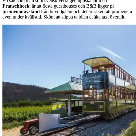
En sak som man som svensk verkligen uppskattar med
Franschhoek,
är att flesta guesthouses och B&B ligger på
promenadavstånd
från huvudgatan och det är säkert att promenera
även under kvällstid. Skönt att slippa ta bilen el åka taxi överallt.