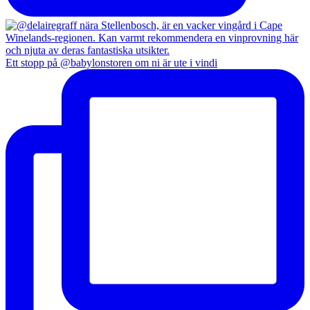
Ett stopp på @babylonstoren om ni är ute i vindi