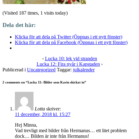
(Visited 187 times, 1 visits today)
Dela det här:
Klicka för att dela på Twitter (Öppnas i ett nytt fönster)
Klicka för att dela på Facebook (Öppnas i ett nytt fönster)
‹
Lucka 10: lek vid stranden
Lucka 12: Fira nyår i Kapstaden
›
Publicerad i
Uncategorized
Taggar:
julkalender
2 comments on “
Lucka 11: Bilder som Karin skickat in
”
Lotta
skriver:
11 december, 2018 kl. 15:27
Hej Minna,
Vad trevligt med bilder från Hermanus… ett litet problem
dock… Bilden är inte från Hermanus!