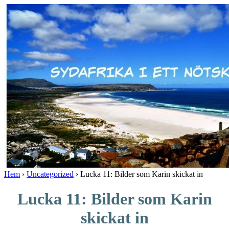
↓
Skip
to
Main
Content
Hem
›
Uncategorized
›
Lucka 11: Bilder som Karin skickat in
Lucka 11: Bilder som Karin
skickat in