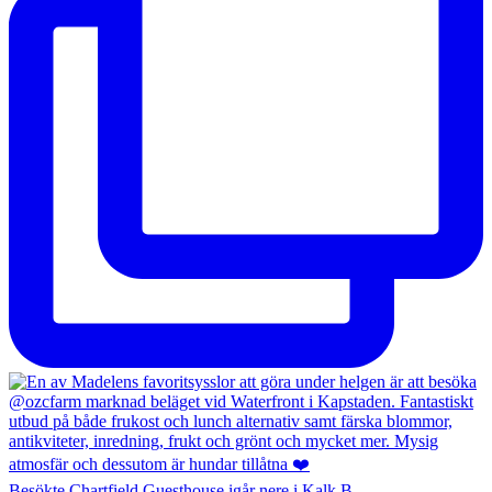
Besökte Chartfield Guesthouse igår nere i Kalk B