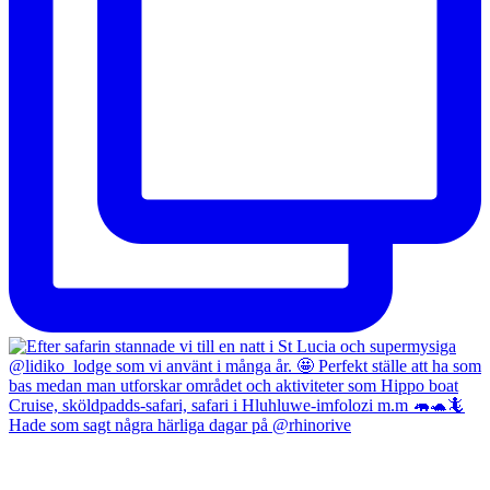
Hade som sagt några härliga dagar på @rhinorive