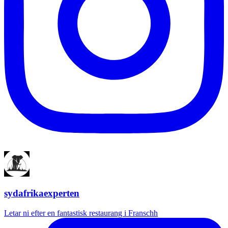
sydafrikaexperten
Letar ni efter en fantastisk restaurang i Franschh