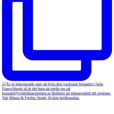
När Minna & Fredric firade 10-årig bröllopsdag,