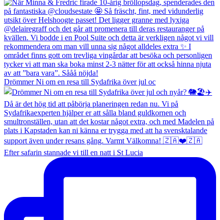
Drömmer Ni om en resa till Sydafrika över jul oc
Efter safarin stannade vi till en natt i St Lucia